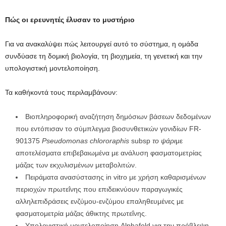
Πώς οι ερευνητές έλυσαν το μυστήριο
Για να ανακαλύψει πώς λειτουργεί αυτό το σύστημα, η ομάδα
συνδύασε τη δομική βιολογία, τη βιοχημεία, τη γενετική και την
υπολογιστική μοντελοποίηση.
Τα καθήκοντά τους περιλαμβάνουν:
Βιοπληροφορική αναζήτηση δημόσιων βάσεων δεδομένων
που εντόπισαν το σύμπλεγμα βιοσυνθετικών γονιδίων FR-
901375
Pseudomonas chlororaphis
subsp
το ψάρι
με
αποτελέσματα επιβεβαιωμένα με ανάλυση φασματομετρίας
μάζας των εκχυλισμένων μεταβολιτών.
Πειράματα ανασύστασης in vitro με χρήση καθαρισμένων
περιοχών πρωτεΐνης που επιδεικνύουν παραγωγικές
αλληλεπιδράσεις ενζύμου-ενζύμου επαληθευμένες με
φασματομετρία μάζας άθικτης πρωτεΐνης.
Υπολογιστική μοντελοποίηση Alphafold για την πρόβλεψη