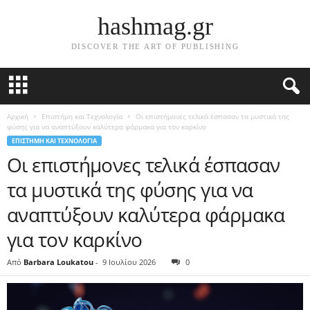
hashmag.gr
DISCOVER THE ART OF PUBLISHING
Αρχική
Επιστήμη και Τεχνολογία
Οι επιστήμονες τελικά έσπασαν τα μυστικά της
φύσης για να αναπτύξουν καλύτερα φάρμακα για τον καρκίνο
ΕΠΙΣΤΉΜΗ ΚΑΙ ΤΕΧΝΟΛΟΓΊΑ
Οι επιστήμονες τελικά έσπασαν
τα μυστικά της φύσης για να
αναπτύξουν καλύτερα φάρμακα
για τον καρκίνο
Από
Barbara Loukatou
-
9 Ιουλίου 2026
0