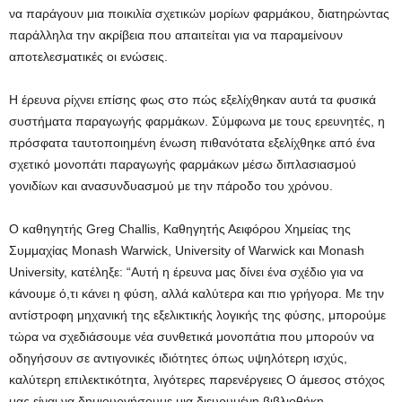
να παράγουν μια ποικιλία σχετικών μορίων φαρμάκου, διατηρώντας
παράλληλα την ακρίβεια που απαιτείται για να παραμείνουν
αποτελεσματικές οι ενώσεις.
Η έρευνα ρίχνει επίσης φως στο πώς εξελίχθηκαν αυτά τα φυσικά
συστήματα παραγωγής φαρμάκων. Σύμφωνα με τους ερευνητές, η
πρόσφατα ταυτοποιημένη ένωση πιθανότατα εξελίχθηκε από ένα
σχετικό μονοπάτι παραγωγής φαρμάκων μέσω διπλασιασμού
γονιδίων και ανασυνδυασμού με την πάροδο του χρόνου.
Ο καθηγητής Greg Challis, Καθηγητής Αειφόρου Χημείας της
Συμμαχίας Monash Warwick, University of Warwick και Monash
University, κατέληξε: “Αυτή η έρευνα μας δίνει ένα σχέδιο για να
κάνουμε ό,τι κάνει η φύση, αλλά καλύτερα και πιο γρήγορα. Με την
αντίστροφη μηχανική της εξελικτικής λογικής της φύσης, μπορούμε
τώρα να σχεδιάσουμε νέα συνθετικά μονοπάτια που μπορούν να
οδηγήσουν σε αντιγονικές ιδιότητες όπως υψηλότερη ισχύς,
καλύτερη επιλεκτικότητα, λιγότερες παρενέργειες Ο άμεσος στόχος
μας είναι να δημιουργήσουμε μια διευρυμένη βιβλιοθήκη