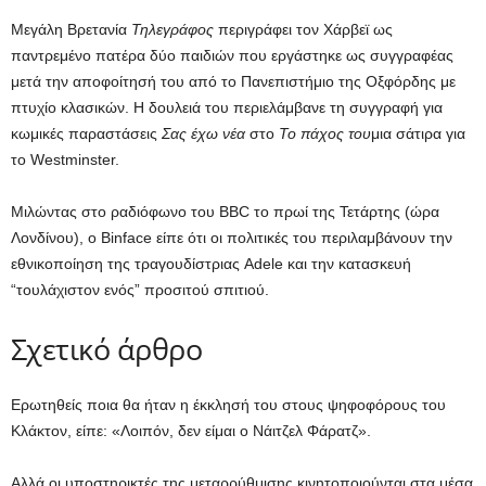
Μεγάλη Βρετανία
Τηλεγράφος
περιγράφει τον Χάρβεϊ ως
παντρεμένο πατέρα δύο παιδιών που εργάστηκε ως συγγραφέας
μετά την αποφοίτησή του από το Πανεπιστήμιο της Οξφόρδης με
πτυχίο κλασικών. Η δουλειά του περιελάμβανε τη συγγραφή για
κωμικές παραστάσεις
Σας έχω νέα
στο
Το πάχος του
μια σάτιρα για
το Westminster.
Μιλώντας στο ραδιόφωνο του BBC το πρωί της Τετάρτης (ώρα
Λονδίνου), ο Binface είπε ότι οι πολιτικές του περιλαμβάνουν την
εθνικοποίηση της τραγουδίστριας Adele και την κατασκευή
“τουλάχιστον ενός” προσιτού σπιτιού.
Σχετικό άρθρο
Ερωτηθείς ποια θα ήταν η έκκλησή του στους ψηφοφόρους του
Κλάκτον, είπε: «Λοιπόν, δεν είμαι ο Νάιτζελ Φάρατζ».
Αλλά οι υποστηρικτές της μεταρρύθμισης κινητοποιούνται στα μέσα