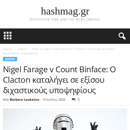
hashmag.gr
DISCOVER THE ART OF PUBLISHING
Αρχική
Διεθνή
Nigel Farage v Count Binface: Ο Clacton καταλήγει σε εξίσου
διχαστικούς υποψηφίους
ΔΙΕΘΝΉ
Nigel Farage v Count Binface: Ο
Clacton καταλήγει σε εξίσου
διχαστικούς υποψηφίους
Από
Barbara Loukatou
-
9 Ιουλίου 2026
0