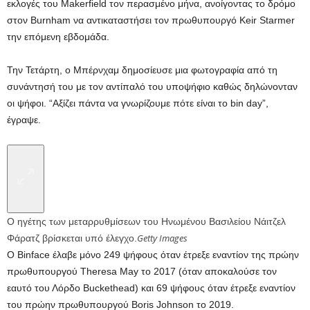
εκλογές του Makerfield τον περασμένο μήνα, ανοίγοντας το δρόμο
στον Burnham να αντικαταστήσει τον πρωθυπουργό Keir Starmer
την επόμενη εβδομάδα.
Την Τετάρτη, ο Μπέρνχαμ δημοσίευσε μια φωτογραφία από τη
συνάντησή του με τον αντίπαλό του υποψήφιο καθώς δηλώνονταν
οι ψήφοι. “Αξίζει πάντα να γνωρίζουμε πότε είναι το bin day”,
έγραψε.
Ο ηγέτης των μεταρρυθμίσεων του Ηνωμένου Βασιλείου Νάιτζελ
Getty Images
Φάρατζ βρίσκεται υπό έλεγχο.
Ο Binface έλαβε μόνο 249 ψήφους όταν έτρεξε εναντίον της πρώην
πρωθυπουργού Theresa May το 2017 (όταν αποκαλούσε τον
εαυτό του Λόρδο Buckethead) και 69 ψήφους όταν έτρεξε εναντίον
του πρώην πρωθυπουργού Boris Johnson το 2019.