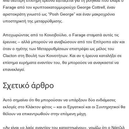
Μια δεύτερη επίσημη έρευνα εξετάζεται για τη βοήθεια που έλαβε ο
Farage από τον κρυπτοεκατομμυριούχο George Cottrell, έναν
αριστοκράτη γνωστό ως “Posh George” και έναν μακροχρόνιο
υποστηρικτή της μεταρρύθμισης.
Αποχωρώντας από το Κοινοβούλιο, ο Farage σταματά αυτές τις
έρευνες – αλλά μπορούν να αναβιώσουν από τον Επίτροπο εάν και
όταν ο ηγέτης των Μεταρρυθμίσεων επιστρέψει ως μέλος του
Clacton στη Βουλή των Κοινοτήτων. Και αν η έρευνα καταλήξει σε
επίσημα ευρήματα εναντίον του, θα μπορούσε να αναγκαστεί να
επανεκλεγεί.
Σχετικό άρθρο
Αυτό σημαίνει ότι θα μπορούσαν να υπάρξουν δύο ενδιάμεσες
εκλογές στο Κλάκτον φέτος – και οι Εργατικοί και οι Συντηρητικοί θα
θέλουν να επικεντρωθούν στην επόμενη μάχη.
«Αν είναι «ο λαός εναντίον του κατεστημένου», νομίζω ότι ο Νάιτζελ