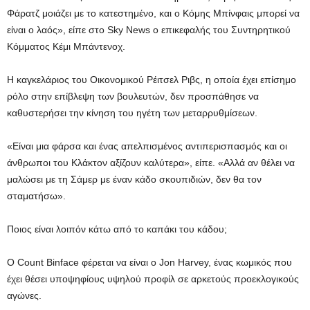
Φάρατζ μοιάζει με το κατεστημένο, και ο Κόμης Μπίνφαις μπορεί να
είναι ο λαός», είπε στο Sky News ο επικεφαλής του Συντηρητικού
Κόμματος Κέμι Μπάντενοχ.
Η καγκελάριος του Οικονομικού Ρέιτσελ Ριβς, η οποία έχει επίσημο
ρόλο στην επίβλεψη των βουλευτών, δεν προσπάθησε να
καθυστερήσει την κίνηση του ηγέτη των μεταρρυθμίσεων.
«Είναι μια φάρσα και ένας απελπισμένος αντιπερισπασμός και οι
άνθρωποι του Κλάκτον αξίζουν καλύτερα», είπε. «Αλλά αν θέλει να
μαλώσει με τη Σάμερ με έναν κάδο σκουπιδιών, δεν θα τον
σταματήσω».
Ποιος είναι λοιπόν κάτω από το καπάκι του κάδου;
Ο Count Binface φέρεται να είναι ο Jon Harvey, ένας κωμικός που
έχει θέσει υποψηφίους υψηλού προφίλ σε αρκετούς προεκλογικούς
αγώνες.