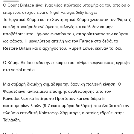
Ο Count Binface είναι ένας νέος πολιτικός υποψήφιος του οποίου ο
Getty Images
επόμενος στόχος είναι ο Nigel Farage.
Το Εργατικό Κόμμα και το Συντηρητικό Κόμμα χλεύασαν τον Φάρατζ
επειδή προκήρυξε ενδιάμεσες εκλογές και επέλεξαν να μην
υποβάλουν υποψήφιους εναντίον του, απορρίπτοντας την κούρσα
ως φάρσα. Η μεγαλύτερη απειλή για τον Farage στα δεξιά, το
Restore Britain και ο αρχηγός του, Rupert Lowe, έκαναν το ίδιο.
Ο Κόμης Binface είδε την ευκαιρία του. «Είμαι ευεργετικός», έγραψε
στα social media.
Μια σοβαρή διαμάχη σημάδεψε την ξαφνική πολιτική κίνηση. Ο
Φάρατζ είναι αντικείμενο επίσημης αναθεώρησης από τον
Κοινοβουλευτικό Επίτροπο Προτύπων και ένα δώρο 5
εκατομμυρίων λιρών (9,7 εκατομμύρια δολάρια) που έλαβε από τον
πλούσιο επενδυτή Κρίστοφερ Χάρμπορν, ο οποίος εδρεύει στην
Ταϊλάνδη.