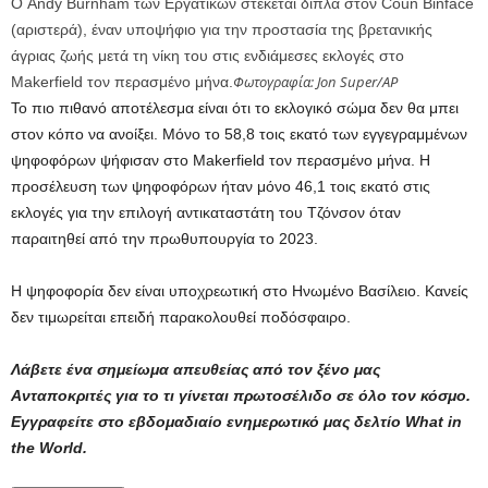
Ο Andy Burnham των Εργατικών στέκεται δίπλα στον Coun Binface
(αριστερά), έναν υποψήφιο για την προστασία της βρετανικής
άγριας ζωής μετά τη νίκη του στις ενδιάμεσες εκλογές στο
Φωτογραφία: Jon Super/AP
Makerfield τον περασμένο μήνα.
Το πιο πιθανό αποτέλεσμα είναι ότι το εκλογικό σώμα δεν θα μπει
στον κόπο να ανοίξει. Μόνο το 58,8 τοις εκατό των εγγεγραμμένων
ψηφοφόρων ψήφισαν στο Makerfield τον περασμένο μήνα. Η
προσέλευση των ψηφοφόρων ήταν μόνο 46,1 τοις εκατό στις
εκλογές για την επιλογή αντικαταστάτη του Τζόνσον όταν
παραιτηθεί από την πρωθυπουργία το 2023.
Η ψηφοφορία δεν είναι υποχρεωτική στο Ηνωμένο Βασίλειο. Κανείς
δεν τιμωρείται επειδή παρακολουθεί ποδόσφαιρο.
Λάβετε ένα σημείωμα απευθείας από τον ξένο μας
Ανταποκριτές
για το τι γίνεται πρωτοσέλιδο σε όλο τον κόσμο.
Εγγραφείτε στο εβδομαδιαίο ενημερωτικό μας δελτίο What in
the World
.