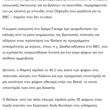
κοινωνικής δικτύωσης για να βγάλουν τα σκουπίδια, περιγράφοντάς
τον ως ελιτιστή με σπουδές στην Οξφόρδη που εργάζεται για το
BBC – παρόλο που δεν το κάνει.
Η κωμική ανατροπή στο δράμα Farage έχει τροφοδοτήσει την
κάλυψη από τα μέσα ενημέρωσης της βρετανικής πολιτικής και
οδήγησε στην πρόσκληση του Binface σε προγράμματα
επικαιρότητας με κύρους, όπως π.χ.
βραδιά ειδήσεων
στο BBC, ενώ
οι σχολιαστές αναρωτήθηκαν δυνατά για ένα κύμα ψήφων για τον
απίθανο αμφισβητία.
Ωστόσο, ο Φάρατζ κέρδισε το 46,2 τοις εκατό των ψήφων στις
τελευταίες εκλογές στο Κλάκτον και έχει πραγματική υποστήριξη σε
μια κοινότητα που ψήφισε σθεναρά υπέρ του Brexit, το οποίο
υποστήριξε πριν από μια δεκαετία.
Ο Binface, από την άλλη πλευρά, κέρδισε μόλις 95 ψήφους όταν
έτρεξε εναντίον του Εργατικού Andy Burnham στις ενδιάμεσες