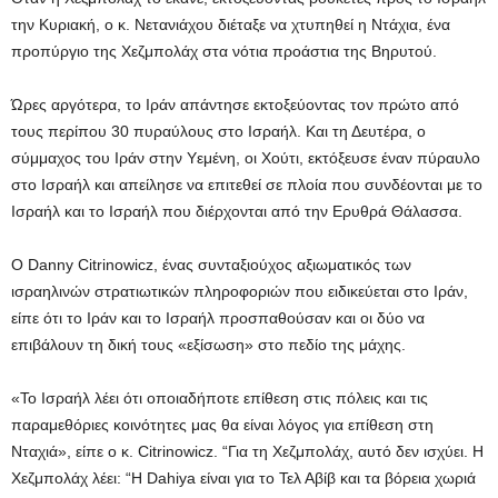
την Κυριακή, ο κ. Νετανιάχου διέταξε να χτυπηθεί η Ντάχια, ένα
προπύργιο της Χεζμπολάχ στα νότια προάστια της Βηρυτού.
Ώρες αργότερα, το Ιράν απάντησε εκτοξεύοντας τον πρώτο από
τους περίπου 30 πυραύλους στο Ισραήλ. Και τη Δευτέρα, ο
σύμμαχος του Ιράν στην Υεμένη, οι Χούτι, εκτόξευσε έναν πύραυλο
στο Ισραήλ και απείλησε να επιτεθεί σε πλοία που συνδέονται με το
Ισραήλ και το Ισραήλ που διέρχονται από την Ερυθρά Θάλασσα.
Ο Danny Citrinowicz, ένας συνταξιούχος αξιωματικός των
ισραηλινών στρατιωτικών πληροφοριών που ειδικεύεται στο Ιράν,
είπε ότι το Ιράν και το Ισραήλ προσπαθούσαν και οι δύο να
επιβάλουν τη δική τους «εξίσωση» στο πεδίο της μάχης.
«Το Ισραήλ λέει ότι οποιαδήποτε επίθεση στις πόλεις και τις
παραμεθόριες κοινότητες μας θα είναι λόγος για επίθεση στη
Νταχιά», είπε ο κ. Citrinowicz. “Για τη Χεζμπολάχ, αυτό δεν ισχύει. Η
Χεζμπολάχ λέει: “Η Dahiya είναι για το Τελ Αβίβ και τα βόρεια χωριά