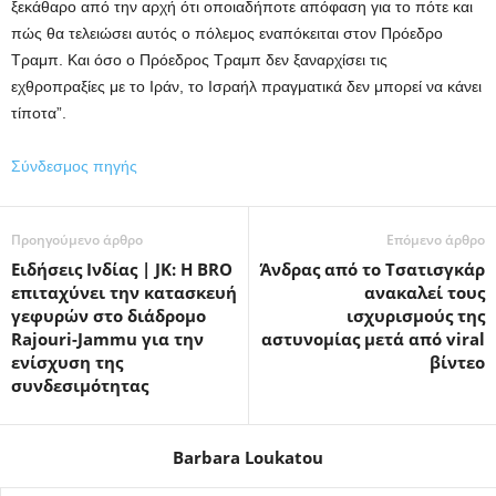
ξεκάθαρο από την αρχή ότι οποιαδήποτε απόφαση για το πότε και
πώς θα τελειώσει αυτός ο πόλεμος εναπόκειται στον Πρόεδρο
Τραμπ. Και όσο ο Πρόεδρος Τραμπ δεν ξαναρχίσει τις
εχθροπραξίες με το Ιράν, το Ισραήλ πραγματικά δεν μπορεί να κάνει
τίποτα”.
Σύνδεσμος πηγής
Προηγούμενο άρθρο
Επόμενο άρθρο
Ειδήσεις Ινδίας | JK: Η BRO
Άνδρας από το Τσατισγκάρ
επιταχύνει την κατασκευή
ανακαλεί τους
γεφυρών στο διάδρομο
ισχυρισμούς της
Rajouri-Jammu για την
αστυνομίας μετά από viral
ενίσχυση της
βίντεο
συνδεσιμότητας
Barbara Loukatou