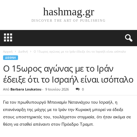
hashmag.gr
DISCOVER THE ART OF PUBLISHING
Αρχική
Διεθνή
Ο 15ωρος αγώνας με το Ιράν έδειξε ότι το Ισραήλ είναι ισόπαλο
ΔΙΕΘΝΉ
Ο 15ωρος αγώνας με το Ιράν
έδειξε ότι το Ισραήλ είναι ισόπαλο
Από
Barbara Loukatou
-
9 Ιουνίου 2026
0
Για τον πρωθυπουργό Μπενιαμίν Νετανιάχου του Ισραήλ, η
επανέναρξη της μάχης με το Ιράν την Κυριακή μπορεί να έδειξε
στους υποστηρικτές του, τουλάχιστον στιγμιαία, ότι ήταν ακόμα σε
θέση να σταθεί απέναντι στον Πρόεδρο Τραμπ.