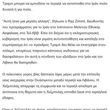
Τραμπ μπορεί να εμποδίσει το Ισραήλ να αντεπιτεθεί στο Ιράν πολύ
δυνατά ή για πολύ.
“Αυτή ήταν μια μεγάλη αλλαγή”, δήλωσε ο Raz Zimmt, διευθυντής
του προγράμματος για το Ιράν στο Ινστιτούτο Μελετών Εθνικής
Ασφάλειας στο Τελ Αβίβ. Είπε ότι δείχνει ότι η σκληροπυρηνική
κυβέρνηση του Ιράν είναι γεμάτη αυτοπεποίθηση και κατέληξε στο
συμπέρασμα ότι «ο πρόεδρος Τραμπ δεν θέλει να επιστρέψει στον
πόλεμο, επομένως παίρνουν κάποιους κινδύνους για να
διασφαλίσουν ότι αυτή η σύνδεση των εξελίξεων στο Ιράν και τον
Λίβανο θα διατηρηθεί».
Ο τελευταίος γύρος βίας ξέσπασε λίγες μέρες μετά την επίτευξη
νέας εκεχειρίας στην Ουάσιγκτον μεταξύ Ισραήλ και Λιβάνου. Η
Χεζμπολάχ απέρριψε τη συμφωνία και το Ισραήλ απείλησε με
αντίποινα στη Βηρυτό εάν η Χεζμπολάχ επιτεθεί ξανά στο ισραηλινό
έδαφος.
Όταν η Χεζμπολάχ το έκανε, εκτοξεύοντας ρουκέτες προς το Ισραήλ