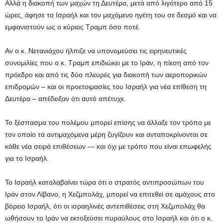
Αλλά η διακοπή των μαχών τη Δευτέρα, μετά από λιγότερο από 15
ώρες, άφησε το Ισραήλ και τον μαχόμενο ηγέτη του σε δεσμό και να
εμφανιστούν ως ο κύριος Τραμπ όσο ποτέ.
Αν ο κ. Νετανιάχου ήλπιζε να υπονομεύσει τις ειρηνευτικές
συνομιλίες που ο κ. Τραμπ επιδιώκει με το Ιράν, η πίεση από τον
πρόεδρο και από τις δύο πλευρές για διακοπή των αεροπορικών
επιδρομών – και οι προετοιμασίες του Ισραήλ για νέα επίθεση τη
Δευτέρα – απέδειξαν ότι αυτό απέτυχε.
Το ξέσπασμα του πολέμου μπορεί επίσης να άλλαξε τον τρόπο με
τον οποίο τα αντιμαχόμενα μέρη ζυγίζουν και ανταποκρίνονται σε
κάθε νέα σειρά επιθέσεων — και όχι με τρόπο που είναι επωφελής
για το Ισραήλ.
Το Ισραήλ καταλαβαίνει τώρα ότι ο στρατός αντιπροσώπων του
Ιράν στον Λίβανο, η Χεζμπολάχ, μπορεί να επιτεθεί σε αμάχους στο
βόρειο Ισραήλ, ότι οι ισραηλινές αντεπιθέσεις στη Χεζμπολάχ θα
ωθήσουν το Ιράν να εκτοξεύσει πυραύλους στο Ισραήλ και ότι ο κ.