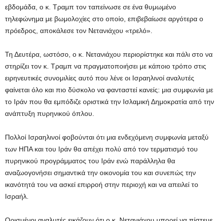
εβδομάδα, ο κ. Τραμπ τον ταπείνωσε σε ένα θυμωμένο
τηλεφώνημα με βωμολοχίες στο οποίο, επιβεβαίωσε αργότερα ο
πρόεδρος, αποκάλεσε τον Νετανιάχου «τρελό».
Τη Δευτέρα, ωστόσο, ο κ. Νετανιάχου περιορίστηκε και πάλι στο να
στηρίζει τον κ. Τραμπ να πραγματοποιήσει με κάποιο τρόπο στις
ειρηνευτικές συνομιλίες αυτό που λένε οι Ισραηλινοί αναλυτές
φαίνεται όλο και πιο δύσκολο να φανταστεί κανείς: μια συμφωνία με
το Ιράν που θα εμπόδιζε οριστικά την Ισλαμική Δημοκρατία από την
ανάπτυξη πυρηνικού όπλου.
Πολλοί Ισραηλινοί φοβούνται ότι μια ενδεχόμενη συμφωνία μεταξύ
των ΗΠΑ και του Ιράν θα απέχει πολύ από τον τερματισμό του
πυρηνικού προγράμματος του Ιράν ενώ παράλληλα θα
αναζωογονήσει σημαντικά την οικονομία του και συνεπώς την
ικανότητά του να ασκεί επιρροή στην περιοχή και να απειλεί το
Ισραήλ.
Ορισμένοι αναλυτές εικάζουν ότι ο κ. Νετανιάχου μπορεί να πίστευε