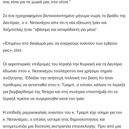
σας είναι για τα χωριά μας στα νότια.”
Σε ένα ηχογραφημένο βιντεοσκοπημένο μήνυμα νωρίς το βράδυ της
Δευτέρας, ο κ. Νετανιάχου είπε ότι η νέα εξίσωση Ιράν και
Χεζμπολάχ ήταν “αβάσιμη και απαράδεκτη για μένα”.
«Επιμένω στο δικαίωμά μας να ενεργούμε εναντίον των εχθρών
μας», είπε.
Οι αεροπορικές επιδρομές του Ισραήλ την Κυριακή και τη Δευτέρα
έδωσαν στον κ. Νετανιάχου τουλάχιστον ένα χρήσιμο σημείο
συζήτησης. Έδειξαν την ανήσυχη πολιτική του βάση ότι ήταν
πρόθυμος να αντισταθεί στον κ. Τραμπ, ο οποίος κάλεσε το Ισραήλ
για βομβαρδισμό της Ντάχια και στη συνέχεια υποστήριξε ότι το
Ισραήλ πρέπει να συγκρατηθεί κατά του Ιράν.
Η επίδειξη ραχοκοκαλιάς εναντίον του κ. Τραμπ είχε νόημα για τον
κ. Νετανιάχου, ο οποίος υστερεί στις δημοσκοπήσεις και
αντιμετωπίζει μια δύσκολη εκστρατεία επανεκλογής. Πριν από μια