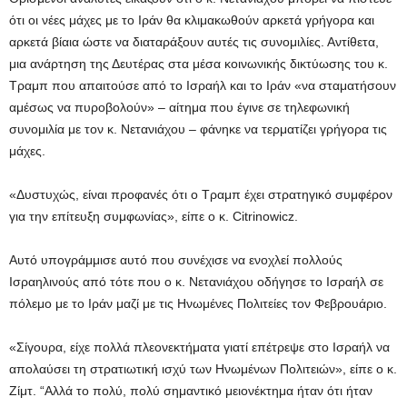
ότι οι νέες μάχες με το Ιράν θα κλιμακωθούν αρκετά γρήγορα και
αρκετά βίαια ώστε να διαταράξουν αυτές τις συνομιλίες. Αντίθετα,
μια ανάρτηση της Δευτέρας στα μέσα κοινωνικής δικτύωσης του κ.
Τραμπ που απαιτούσε από το Ισραήλ και το Ιράν «να σταματήσουν
αμέσως να πυροβολούν» – αίτημα που έγινε σε τηλεφωνική
συνομιλία με τον κ. Νετανιάχου – φάνηκε να τερματίζει γρήγορα τις
μάχες.
«Δυστυχώς, είναι προφανές ότι ο Τραμπ έχει στρατηγικό συμφέρον
για την επίτευξη συμφωνίας», είπε ο κ. Citrinowicz.
Αυτό υπογράμμισε αυτό που συνέχισε να ενοχλεί πολλούς
Ισραηλινούς από τότε που ο κ. Νετανιάχου οδήγησε το Ισραήλ σε
πόλεμο με το Ιράν μαζί με τις Ηνωμένες Πολιτείες τον Φεβρουάριο.
«Σίγουρα, είχε πολλά πλεονεκτήματα γιατί επέτρεψε στο Ισραήλ να
απολαύσει τη στρατιωτική ισχύ των Ηνωμένων Πολιτειών», είπε ο κ.
Ζίμτ. “Αλλά το πολύ, πολύ σημαντικό μειονέκτημα ήταν ότι ήταν