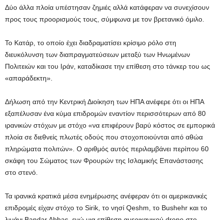
Δύο άλλα πλοία υπέστησαν ζημιές αλλά κατάφεραν να συνεχίσουν
προς τους προορισμούς τους, σύμφωνα με τον βρετανικό όμιλο.
Το Κατάρ, το οποίο έχει διαδραματίσει κρίσιμο ρόλο στη
διευκόλυνση των διαπραγματεύσεων μεταξύ των Ηνωμένων
Πολιτειών και του Ιράν, καταδίκασε την επίθεση στο τάνκερ του ως
«απαράδεκτη».
Δήλωση από την Κεντρική Διοίκηση των ΗΠΑ ανέφερε ότι οι ΗΠΑ
εξαπέλυσαν ένα κύμα επιδρομών εναντίον περισσότερων από 80
ιρανικών στόχων με στόχο «να επιφέρουν βαρύ κόστος σε εμπορικά
πλοία σε διεθνείς πλωτές οδούς που στοχοποιούνται από αθώα
πληρώματα πολιτών». Ο αριθμός αυτός περιλαμβάνει περίπου 60
σκάφη του Σώματος των Φρουρών της Ισλαμικής Επανάστασης
στο στενό.
Τα ιρανικά κρατικά μέσα ενημέρωσης ανέφεραν ότι οι αμερικανικές
επιδρομές είχαν στόχο το Sirik, το νησί Qeshm, το Bushehr και το
λιμάνι Bandar Abbas, ενώ μια επίθεση αμερικανικού drone στο