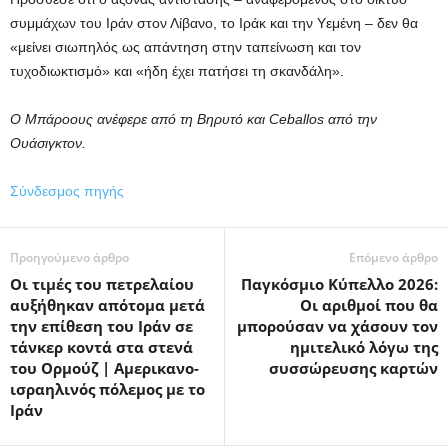
συμμάχων του Ιράν στον Λίβανο, το Ιράκ και την Υεμένη – δεν θα
«μείνει σιωπηλός ως απάντηση στην ταπείνωση και τον
τυχοδιωκτισμό» και «ήδη έχει πατήσει τη σκανδάλη».
Ο Μπάροους ανέφερε από τη Βηρυτό
και
Ceballos από την
Ουάσιγκτον.
Σύνδεσμος πηγής
Προηγούμενο άρθρο
Επόμενο άρθρο
Οι τιμές του πετρελαίου
Παγκόσμιο Κύπελλο 2026:
αυξήθηκαν απότομα μετά
Οι αριθμοί που θα
την επίθεση του Ιράν σε
μπορούσαν να χάσουν τον
τάνκερ κοντά στα στενά
ημιτελικό λόγω της
του Ορμούζ | Αμερικανο-
συσσώρευσης καρτών
ισραηλινός πόλεμος με το
Ιράν