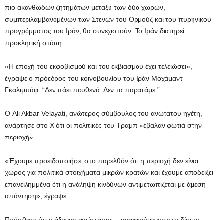
πιο ακανθωδών ζητημάτων μεταξύ των δύο χωρών,
συμπεριλαμβανομένων των Στενών του Ορμούζ και του πυρηνικού
προγράμματος του Ιράν, θα συνεχιστούν. Το Ιράν διατηρεί
προκλητική στάση.
«Η εποχή του εκφοβισμού και του εκβιασμού έχει τελειώσει»,
έγραψε ο πρόεδρος του κοινοβουλίου του Ιράν Μοχάμαντ
Γκαλιμπάφ. “Δεν πάει πουθενά. Δεν τα παρατάμε.”
Ο Ali Akbar Velayati, ανώτερος σύμβουλος του ανώτατου ηγέτη,
ανάρτησε στο X ότι οι πολιτικές του Τραμπ «έβαλαν φωτιά στην
περιοχή».
«Έχουμε προειδοποιήσει στο παρελθόν ότι η περιοχή δεν είναι
χώρος για πολιτικά στοιχήματα μικρών κρατών και έχουμε αποδείξει
επανειλημμένα ότι η ανάληψη κινδύνων αντιμετωπίζεται με άμεση
απάντηση», έγραψε.
Πρόσθεσε ότι ο άξονας αντίστασης – αναφερόμενος στο δίκτυο