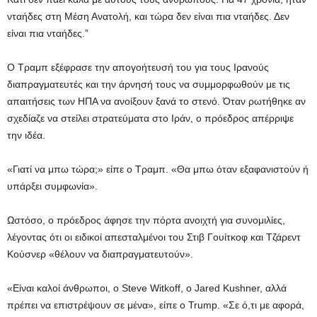
νταήδες στη Μέση Ανατολή, και τώρα δεν είναι πια νταήδες. Δεν
είναι πια νταήδες.”
Ο Τραμπ εξέφρασε την απογοήτευσή του για τους Ιρανούς
διαπραγματευτές και την άρνησή τους να συμμορφωθούν με τις
απαιτήσεις των ΗΠΑ να ανοίξουν ξανά το στενό. Όταν ρωτήθηκε αν
σχεδίαζε να στείλει στρατεύματα στο Ιράν, ο πρόεδρος απέρριψε
την ιδέα.
«Γιατί να μπω τώρα;» είπε ο Τραμπ. «Θα μπω όταν εξαφανιστούν ή
υπάρξει συμφωνία».
Ωστόσο, ο πρόεδρος άφησε την πόρτα ανοιχτή για συνομιλίες,
λέγοντας ότι οι ειδικοί απεσταλμένοι του Στιβ Γουίτκοφ και Τζάρεντ
Κούσνερ «θέλουν να διαπραγματευτούν».
«Είναι καλοί άνθρωποι, ο Steve Witkoff, ο Jared Kushner, αλλά
πρέπει να επιστρέψουν σε μένα», είπε ο Trump. «Σε ό,τι με αφορά,