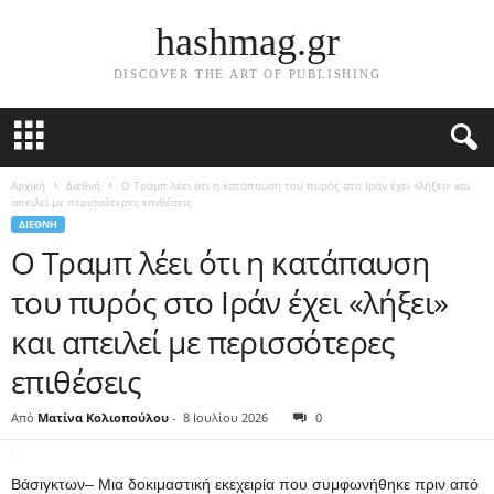
hashmag.gr
DISCOVER THE ART OF PUBLISHING
Αρχική
Διεθνή
Ο Τραμπ λέει ότι η κατάπαυση του πυρός στο Ιράν έχει «λήξει» και
απειλεί με περισσότερες επιθέσεις
ΔΙΕΘΝΉ
Ο Τραμπ λέει ότι η κατάπαυση
του πυρός στο Ιράν έχει «λήξει»
και απειλεί με περισσότερες
επιθέσεις
Από
Ματίνα Κολιοπούλου
-
8 Ιουλίου 2026
0
Βάσιγκτων–
Μια δοκιμαστική εκεχειρία που συμφωνήθηκε πριν από