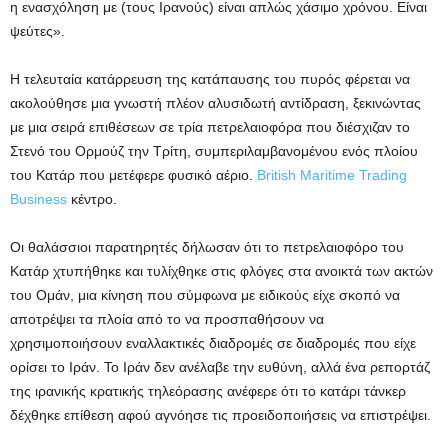
η ενασχόληση με (τους Ιρανούς) είναι απλώς χάσιμο χρόνου. Είναι
ψεύτες».
Η τελευταία κατάρρευση της κατάπαυσης του πυρός φέρεται να
ακολούθησε μια γνωστή πλέον αλυσιδωτή αντίδραση, ξεκινώντας
με μια σειρά επιθέσεων σε τρία πετρελαιοφόρα που διέσχιζαν το
Στενό του Ορμούζ την Τρίτη, συμπεριλαμβανομένου ενός πλοίου
του Κατάρ που μετέφερε φυσικό αέριο.
British Maritime Trading
Business
κέντρο.
Οι θαλάσσιοι παρατηρητές δήλωσαν ότι το πετρελαιοφόρο του
Κατάρ χτυπήθηκε και τυλίχθηκε στις φλόγες στα ανοικτά των ακτών
του Ομάν, μια κίνηση που σύμφωνα με ειδικούς είχε σκοπό να
αποτρέψει τα πλοία από το να προσπαθήσουν να
χρησιμοποιήσουν εναλλακτικές διαδρομές σε διαδρομές που είχε
ορίσει το Ιράν. Το Ιράν δεν ανέλαβε την ευθύνη, αλλά ένα ρεπορτάζ
της ιρανικής κρατικής τηλεόρασης ανέφερε ότι το κατάρι τάνκερ
δέχθηκε επίθεση αφού αγνόησε τις προειδοποιήσεις να επιστρέψει.