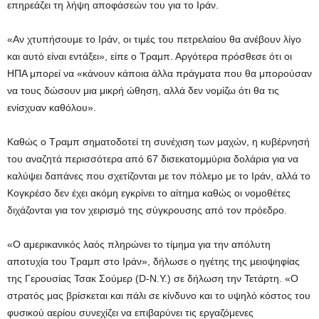
επηρεάζει τη λήψη αποφάσεών του για το Ιράν.
«Αν χτυπήσουμε το Ιράν, οι τιμές του πετρελαίου θα ανέβουν λίγο
και αυτό είναι εντάξει», είπε ο Τραμπ. Αργότερα πρόσθεσε ότι οι
ΗΠΑ μπορεί να «κάνουν κάποια άλλα πράγματα που θα μπορούσαν
να τους δώσουν μια μικρή ώθηση, αλλά δεν νομίζω ότι θα τις
ενίσχυαν καθόλου».
Καθώς ο Τραμπ σηματοδοτεί τη συνέχιση των μαχών, η κυβέρνησή
του αναζητά περισσότερα από 67 δισεκατομμύρια δολάρια για να
καλύψει δαπάνες που σχετίζονται με τον πόλεμο με το Ιράν, αλλά το
Κογκρέσο δεν έχει ακόμη εγκρίνει το αίτημα καθώς οι νομοθέτες
διχάζονται για τον χειρισμό της σύγκρουσης από τον πρόεδρο.
«Ο αμερικανικός λαός πληρώνει το τίμημα για την απόλυτη
αποτυχία του Τραμπ στο Ιράν», δήλωσε ο ηγέτης της μειοψηφίας
της Γερουσίας Τσακ Σούμερ (D-N.Y.) σε δήλωση την Τετάρτη. «Ο
στρατός μας βρίσκεται και πάλι σε κίνδυνο και το υψηλό κόστος του
φυσικού αερίου συνεχίζει να επιβαρύνει τις εργαζόμενες