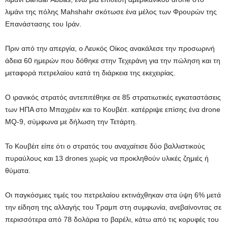
λιμάνι της πόλης Mahshahr σκότωσε ένα μέλος των Φρουρών της
Επανάστασης του Ιράν.
Πριν από την απεργία, ο Λευκός Οίκος ανακάλεσε την προσωρινή
άδεια 60 ημερών που δόθηκε στην Τεχεράνη για την πώληση και τη
μεταφορά πετρελαίου κατά τη διάρκεια της εκεχειρίας.
Ο ιρανικός στρατός αντεπιτέθηκε σε 85 στρατιωτικές εγκαταστάσεις
των ΗΠΑ στο Μπαχρέιν και το Κουβέιτ. κατέρριψε επίσης ένα drone
MQ-9, σύμφωνα με δήλωση την Τετάρτη.
Το Κουβέιτ είπε ότι ο στρατός του αναχαίτισε δύο βαλλιστικούς
πυραύλους και 13 drones χωρίς να προκληθούν υλικές ζημιές ή
θύματα.
Οι παγκόσμιες τιμές του πετρελαίου εκτινάχθηκαν στα ύψη 6% μετά
την είδηση ​​της αλλαγής του Τραμπ στη συμφωνία, ανεβαίνοντας σε
περισσότερα από 78 δολάρια το βαρέλι, κάτω από τις κορυφές του