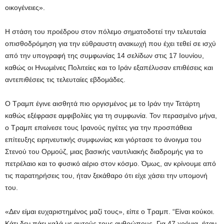
οικογένειες».
Η στάση του προέδρου στον πόλεμο σηματοδοτεί την τελευταία
οπισθοδρόμηση για την εύθραυστη ανακωχή που έχει τεθεί σε ισχύ
από την υπογραφή της συμφωνίας 14 σελίδων στις 17 Ιουνίου,
καθώς οι Ηνωμένες Πολιτείες και το Ιράν εξαπέλυσαν επιθέσεις και
αντεπιθέσεις τις τελευταίες εβδομάδες.
Ο Τραμπ έγινε αισθητά πιο οργισμένος με το Ιράν την Τετάρτη
καθώς εξέφρασε αμφιβολίες για τη συμφωνία. Τον περασμένο μήνα,
ο Τραμπ επαίνεσε τους Ιρανούς ηγέτες για την προσπάθεια
επίτευξης ειρηνευτικής συμφωνίας και γιόρτασε το άνοιγμα του
Στενού του Ορμούζ, μιας βασικής ναυτιλιακής διαδρομής για το
πετρέλαιο και το φυσικό αέριο στον κόσμο. Όμως, αν κρίνουμε από
τις παρατηρήσεις του, ήταν ξεκάθαρο ότι είχε χάσει την υπομονή
του.
«Δεν είμαι ευχαριστημένος μαζί τους», είπε ο Τραμπ. “Είναι κούκοι.
Κάτι δεν πάει καλά με αυτούς τους ανθρώπους. Για 47 χρόνια, ήταν