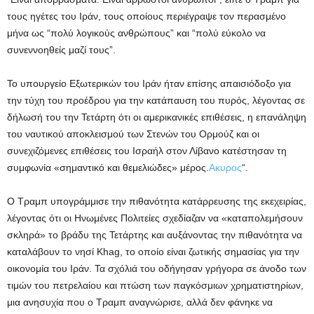
τους ηγέτες του Ιράν, τους οποίους περιέγραψε τον περασμένο
μήνα ως “πολύ λογικούς ανθρώπους” και “πολύ εύκολο να
συνεννοηθείς μαζί τους”.
Το υπουργείο Εξωτερικών του Ιράν ήταν επίσης απαισιόδοξο για
την τύχη του προέδρου για την κατάπαυση του πυρός, λέγοντας σε
δήλωσή του την Τετάρτη ότι οι αμερικανικές επιθέσεις, η επανάληψη
του ναυτικού αποκλεισμού των Στενών του Ορμούζ και οι
συνεχιζόμενες επιθέσεις του Ισραήλ στον Λίβανο κατέστησαν τη
συμφωνία «σημαντικό και θεμελιώδες» μέρος.
Ακυρος
“.
Ο Τραμπ υπογράμμισε την πιθανότητα κατάρρευσης της εκεχειρίας,
λέγοντας ότι οι Ηνωμένες Πολιτείες σχεδίαζαν να «καταπολεμήσουν
σκληρά» το βράδυ της Τετάρτης και αυξάνοντας την πιθανότητα να
καταλάβουν το νησί Khag, το οποίο είναι ζωτικής σημασίας για την
οικονομία του Ιράν. Τα σχόλιά του οδήγησαν γρήγορα σε άνοδο των
τιμών του πετρελαίου και πτώση των παγκόσμιων χρηματιστηρίων,
μια ανησυχία που ο Τραμπ αναγνώρισε, αλλά δεν φάνηκε να