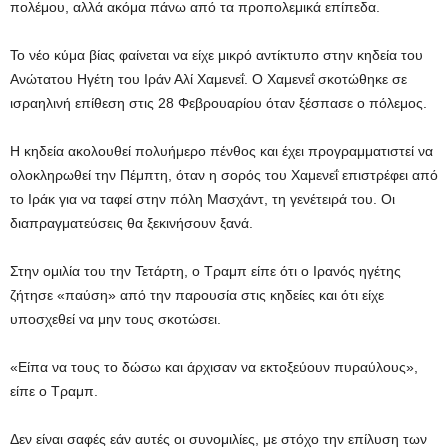
πολέμου, αλλά ακόμα πάνω από τα προπολεμικά επίπεδα.
Το νέο κύμα βίας φαίνεται να είχε μικρό αντίκτυπο στην κηδεία του
Ανώτατου Ηγέτη του Ιράν Αλί Χαμενεΐ. Ο Χαμενεΐ σκοτώθηκε σε
ισραηλινή επίθεση στις 28 Φεβρουαρίου όταν ξέσπασε ο πόλεμος.
Η κηδεία ακολουθεί πολυήμερο πένθος και έχει προγραμματιστεί να
ολοκληρωθεί την Πέμπτη, όταν η σορός του Χαμενεΐ επιστρέφει από
το Ιράκ για να ταφεί στην πόλη Μασχάντ, τη γενέτειρά του. Οι
διαπραγματεύσεις θα ξεκινήσουν ξανά.
Στην ομιλία του την Τετάρτη, ο Τραμπ είπε ότι ο Ιρανός ηγέτης
ζήτησε «παύση» από την παρουσία στις κηδείες και ότι είχε
υποσχεθεί να μην τους σκοτώσει.
«Είπα να τους το δώσω και άρχισαν να εκτοξεύουν πυραύλους»,
είπε ο Τραμπ.
Δεν είναι σαφές εάν αυτές οι συνομιλίες, με στόχο την επίλυση των