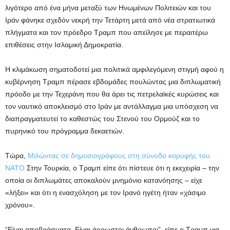
λιγότερο από ένα μήνα μεταξύ των Ηνωμένων Πολιτειών και του
Ιράν φάνηκε σχεδόν νεκρή την Τετάρτη μετά από νέα στρατιωτικά
πλήγματα και τον πρόεδρο Τραμπ που απείλησε με περαιτέρω
επιθέσεις στην Ισλαμική Δημοκρατία.
Η κλιμάκωση σηματοδοτεί μια πολιτικά αμφιλεγόμενη στιγμή αφού η
κυβέρνηση Τραμπ πέρασε εβδομάδες πουλώντας μια διπλωματική
πρόοδο με την Τεχεράνη που θα άρει τις πετρελαϊκές κυρώσεις και
τον ναυτικό αποκλεισμό στο Ιράν με αντάλλαγμα μια υπόσχεση να
διαπραγματευτεί το καθεστώς του Στενού του Ορμούζ και το
πυρηνικό του πρόγραμμα δεκαετιών.
Τώρα,
Μιλώντας σε δημοσιογράφους στη σύνοδο κορυφής του
ΝΑΤΟ
Στην Τουρκία, ο Τραμπ είπε ότι πίστευε ότι η εκεχειρία – την
οποία οι διπλωμάτες αποκαλούν μνημόνιο κατανόησης – είχε
«λήξει» και ότι η ενασχόληση με τον Ιρανό ηγέτη ήταν «χάσιμο
χρόνου».
“Είναι αποβράσματα. Είναι άρρωστοι άνθρωποι”, είπε ο Τραμπ για