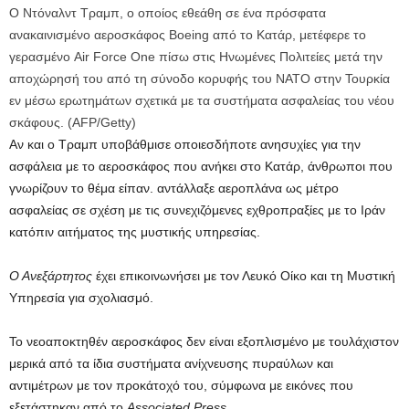
Ο Ντόναλντ Τραμπ, ο οποίος εθεάθη σε ένα πρόσφατα
ανακαινισμένο αεροσκάφος Boeing από το Κατάρ, μετέφερε το
γερασμένο Air Force One πίσω στις Ηνωμένες Πολιτείες μετά την
αποχώρησή του από τη σύνοδο κορυφής του ΝΑΤΟ στην Τουρκία
εν μέσω ερωτημάτων σχετικά με τα συστήματα ασφαλείας του νέου
σκάφους.
(
AFP/Getty
)
Αν και ο Τραμπ υποβάθμισε οποιεσδήποτε ανησυχίες για την
ασφάλεια με το αεροσκάφος που ανήκει στο Κατάρ, άνθρωποι που
γνωρίζουν το θέμα είπαν. αντάλλαξε αεροπλάνα ως μέτρο
ασφαλείας σε σχέση με τις συνεχιζόμενες εχθροπραξίες με το Ιράν
κατόπιν αιτήματος της μυστικής υπηρεσίας.
Ο Ανεξάρτητος
έχει επικοινωνήσει με τον Λευκό Οίκο και τη Μυστική
Υπηρεσία για σχολιασμό.
Το νεοαποκτηθέν αεροσκάφος δεν είναι εξοπλισμένο με τουλάχιστον
μερικά από τα ίδια συστήματα ανίχνευσης πυραύλων και
αντιμέτρων με τον προκάτοχό του, σύμφωνα με εικόνες που
εξετάστηκαν από το
Associated Press.