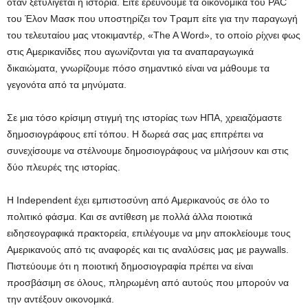
όταν ξετυλίγεται η ιστορία. Είτε ερευνούμε τα οικονομικά του PAC
του Έλον Μασκ που υποστηρίζει τον Τραμπ είτε για την παραγωγή
του τελευταίου μας ντοκιμαντέρ, «The A Word», το οποίο ρίχνει φως
στις Αμερικανίδες που αγωνίζονται για τα αναπαραγωγικά
δικαιώματα, γνωρίζουμε πόσο σημαντικό είναι να μάθουμε τα
γεγονότα από τα μηνύματα.
Σε μια τόσο κρίσιμη στιγμή της ιστορίας των ΗΠΑ, χρειαζόμαστε
δημοσιογράφους επί τόπου. Η δωρεά σας μας επιτρέπει να
συνεχίσουμε να στέλνουμε δημοσιογράφους να μιλήσουν και στις
δύο πλευρές της ιστορίας.
Η Independent έχει εμπιστοσύνη από Αμερικανούς σε όλο το
πολιτικό φάσμα. Και σε αντίθεση με πολλά άλλα ποιοτικά
ειδησεογραφικά πρακτορεία, επιλέγουμε να μην αποκλείουμε τους
Αμερικανούς από τις αναφορές και τις αναλύσεις μας με paywalls.
Πιστεύουμε ότι η ποιοτική δημοσιογραφία πρέπει να είναι
προσβάσιμη σε όλους, πληρωμένη από αυτούς που μπορούν να
την αντέξουν οικονομικά.