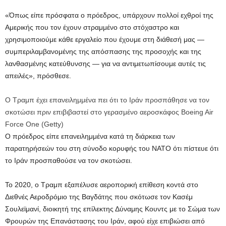
«Όπως είπε πρόσφατα ο πρόεδρος, υπάρχουν πολλοί εχθροί της
Αμερικής που τον έχουν στραμμένο στο στόχαστρο και
χρησιμοποιούμε κάθε εργαλείο που έχουμε στη διάθεσή μας —
συμπεριλαμβανομένης της απόσπασης της προσοχής και της
λανθασμένης κατεύθυνσης — για να αντιμετωπίσουμε αυτές τις
απειλές», πρόσθεσε.
Ο Τραμπ έχει επανειλημμένα πει ότι το Ιράν προσπάθησε να τον
σκοτώσει πριν επιβιβαστεί στο γερασμένο αεροσκάφος Boeing Air
Force One
(
Getty
)
Ο πρόεδρος είπε επανειλημμένα κατά τη διάρκεια των
παρατηρήσεών του στη σύνοδο κορυφής του ΝΑΤΟ ότι πίστευε ότι
το Ιράν προσπαθούσε να τον σκοτώσει.
Το 2020, ο Τραμπ εξαπέλυσε αεροπορική επίθεση κοντά στο
Διεθνές Αεροδρόμιο της Βαγδάτης που σκότωσε τον Κασέμ
Σουλεϊμανί, διοικητή της επίλεκτης Δύναμης Κουντς με το Σώμα των
Φρουρών της Επανάστασης του Ιράν, αφού είχε επιβιώσει από