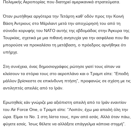
Πολεμικής Αεροπορίας που διατηρεί αμερικανικά στρατεύματα.
Όταν ρωτήθηκε αργότερα την Τετάρτη καθ’ οδόν προς την Κοινή
Βάση Άντριους στο Μέριλαντ μετά την αποχώρησή του από τη
σύνοδο κορυφής του ΝΑΤΟ αυτής της εβδομάδας στην Άγκυρα της
Τουρκίας, σχετικά με μια πιθανή ανησυχία για την ασφάλεια που θα
μπορούσε να προκαλέσει τη μετάβαση, ο πρόεδρος αρνήθηκε ότι
υπήρχε.
Στη συνέχεια, ένας δημοσιογράφος ρώτησε γιατί τους είπαν να
κλείσουν τα στόρια τους στο αεροπλάνο και ο Τραμπ είπε: “Επειδή
μάλλον βρίσκεστε σε επικίνδυνη πτήση”, προφανώς σε σχέση με τις
αντιληπτές απειλές από το Ιράν.
Ερωτηθείς εάν γνώριζε μια αξιόπιστη απειλή από το Ιράν εναντίον
του Air Force One, ο Τραμπ είπε: “Λοιπόν, έχω μια απειλή όλη την
ώρα. Είμαι το Νο. 1 στη λίστα τους, πριν από εσάς. Αλλά όταν πάω,
φύγετε εσείς. Ίσως θέλετε να αλλάξετε επάγγελμα κάποια στιγμή”.