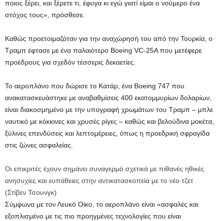
ποιος ξέρει, και ξέρετε τι, έφυγα κι εγώ γιατί είμαι ο νούμερο ένα
στόχος τους», πρόσθεσε.
Καθώς προετοιμαζόταν για την αναχώρησή του από την Τουρκία, ο
Τραμπ έφτασε με ένα παλαιότερο Boeing VC-25A που μετέφερε
προέδρους για σχεδόν τέσσερις δεκαετίες.
Το αεροπλάνο που δώρισε το Κατάρ, ένα Boeing 747 που
ανακατασκευάστηκε με αναβαθμίσεις 400 εκατομμυρίων δολαρίων,
είναι διακοσμημένο με την υπογραφή χρωμάτων του Τραμπ – μπλε
ναυτικό με κόκκινες και χρυσές ρίγες – καθώς και βελούδινα μοκέτα,
ξύλινες επενδύσεις και λεπτομέρειες, όπως η προεδρική σφραγίδα
στις ζώνες ασφαλείας.
Οι επικριτές έχουν σημάνει συναγερμό σχετικά με πιθανές ηθικές
ανησυχίες και ευπάθειες στην αντικατασκοπεία με το νέο τζετ
(
Στίβεν Τσουνγκ
)
Σύμφωνα με τον Λευκό Οίκο, το αεροπλάνο είναι «ασφαλές και
εξοπλισμένο με τις πιο προηγμένες τεχνολογίες που είναι