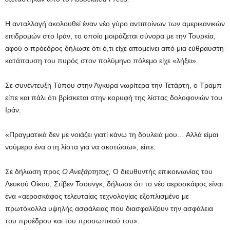
Η ανταλλαγή ακολουθεί έναν νέο γύρο αντιποίνων των αμερικανικών
επιδρομών στο Ιράν, το οποίο μοιράζεται σύνορα με την Τουρκία,
αφού ο πρόεδρος δήλωσε ότι ό,τι είχε απομείνει από μια εύθραυστη
κατάπαυση του πυρός στον πολύμηνο πόλεμο είχε «λήξει».
Σε συνέντευξη Τύπου στην Άγκυρα νωρίτερα την Τετάρτη, ο Τραμπ
είπε και πάλι ότι βρίσκεται στην κορυφή της λίστας δολοφονιών του
Ιράν.
«Πραγματικά δεν με νοιάζει γιατί κάνω τη δουλειά μου… Αλλά είμαι
νούμερο ένα στη λίστα για να σκοτώσω», είπε.
Σε δήλωση προς
Ο Ανεξάρτητος,
Ο διευθυντής επικοινωνίας του
Λευκού Οίκου, Στίβεν Τσουνγκ, δήλωσε ότι το νέο αεροσκάφος είναι
ένα «αεροσκάφος τελευταίας τεχνολογίας εξοπλισμένο με
πρωτόκολλα υψηλής ασφάλειας που διασφαλίζουν την ασφάλεια
του προέδρου και του προσωπικού του».