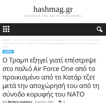
hashmag.gr
DISCOVER THE ART OF PUBLISHING
Αρχική
Διεθνή
Ο Τραμπ εξηγεί γιατί επέστρεψε στο παλιό Air Force One από το
προικισμένο από το Κατάρ τζετ μετά την αποχώρησή του από τη σύνοδο κορυφής του
ΝΑΤΟ
ΔΙΕΘΝΉ
Ο Τραμπ εξηγεί γιατί επέστρεψε
στο παλιό Air Force One από το
προικισμένο από το Κατάρ τζετ
μετά την αποχώρησή του από τη
σύνοδο κορυφής του ΝΑΤΟ
Από
Barbara Loukatou
-
9 Ιουλίου 2026
0