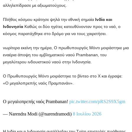
αλληλεπίδρασε με αξιωματούχους.
Πλήθος κόσμου κράτησε ψηλά την εθνική σημαία
Ινδία και
Ινδονησία
Καθώς οι δύο ηγέτες κατευθύνονταν προς το ναό, ο
κόσμος παρατάχθηκε στο δρόμο για να τους χαιρετήσει.
νωρίτερα εκείνη την ημέρα,
Ο πρωθυπουργός Μόντι μοιράστηκε μια
εναέρια άποψη του εμβληματικού ναού Prambanan, του
μεγαλύτερου ινδουιστικού ναού στην Ινδονησία.
Ο Πρωθυπουργός Μόντι μοιράστηκε το βίντεο στο X και έγραψε:
«Ο μεγαλοπρεπής ναός Πραμπανάν».
Ο μεγαλοπρεπής ναός Prambanan!
pic.twitter.com/pRS2S9X5gm
— Narendra Modi (@narendramodi)
8 Ιουλίου 2026
Η Ινδία και η Ινδονησία αντάλλαξαν την Τρίτη επιστολές πρόθεσης