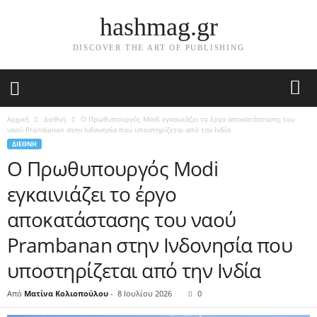
hashmag.gr
DISCOVER THE ART OF PUBLISHING
Αρχική
Διεθνή
Ο Πρωθυπουργός Modi εγκαινιάζει το έργο αποκατάστασης του
ναού Prambanan στην Ινδονησία που υποστηρίζεται από την Ινδία
ΔΙΕΘΝΉ
Ο Πρωθυπουργός Modi
εγκαινιάζει το έργο
αποκατάστασης του ναού
Prambanan στην Ινδονησία που
υποστηρίζεται από την Ινδία
Από
Ματίνα Κολιοπούλου
-
8 Ιουλίου 2026
0