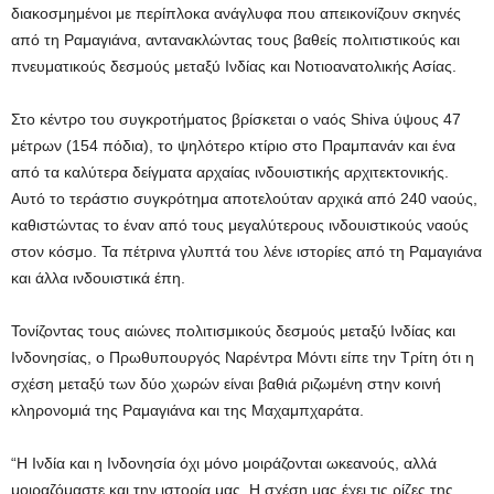
διακοσμημένοι με περίπλοκα ανάγλυφα που απεικονίζουν σκηνές
από τη Ραμαγιάνα, αντανακλώντας τους βαθείς πολιτιστικούς και
πνευματικούς δεσμούς μεταξύ Ινδίας και Νοτιοανατολικής Ασίας.
Στο κέντρο του συγκροτήματος βρίσκεται ο ναός Shiva ύψους 47
μέτρων (154 πόδια), το ψηλότερο κτίριο στο Πραμπανάν και ένα
από τα καλύτερα δείγματα αρχαίας ινδουιστικής αρχιτεκτονικής.
Αυτό το τεράστιο συγκρότημα αποτελούταν αρχικά από 240 ναούς,
καθιστώντας το έναν από τους μεγαλύτερους ινδουιστικούς ναούς
στον κόσμο. Τα πέτρινα γλυπτά του λένε ιστορίες από τη Ραμαγιάνα
και άλλα ινδουιστικά έπη.
Τονίζοντας τους αιώνες πολιτισμικούς δεσμούς μεταξύ Ινδίας και
Ινδονησίας, ο Πρωθυπουργός Ναρέντρα Μόντι είπε την Τρίτη ότι η
σχέση μεταξύ των δύο χωρών είναι βαθιά ριζωμένη στην κοινή
κληρονομιά της Ραμαγιάνα και της Μαχαμπχαράτα.
“Η Ινδία και η Ινδονησία όχι μόνο μοιράζονται ωκεανούς, αλλά
μοιραζόμαστε και την ιστορία μας. Η σχέση μας έχει τις ρίζες της