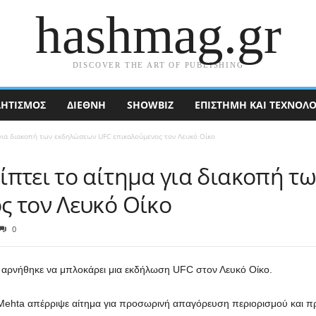
hashmag.gr
DISCOVER THE ART OF PUBLISHING
ΗΤΙΣΜΟΣ
ΔΙΕΘΝΉ
SHOWBIZ
ΕΠΙΣΤΉΜΗ ΚΑΙ ΤΕΧΝΟΛΟ
για διακοπή των εκδηλώσεων UFC επικαλούμενος τον Λευκό Οίκο
ίπτει το αίτημα για διακοπή 
ς τον Λευκό Οίκο
0
αρνήθηκε να μπλοκάρει μια εκδήλωση UFC στον Λευκό Οίκο.
Mehta απέρριψε αίτημα για προσωρινή απαγόρευση περιορισμού και πρ