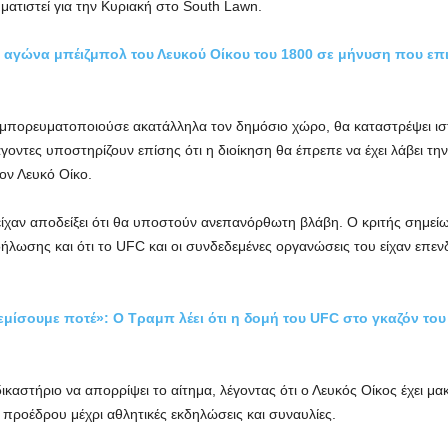
ατιστεί για την Κυριακή στο South Lawn.
 αγώνα μπέιζμπολ του Λευκού Οίκου του 1800 σε μήνυση που επι
 εμπορευματοποιούσε ακατάλληλα τον δημόσιο χώρο, θα καταστρέψει ι
γοντες υποστηρίζουν επίσης ότι η διοίκηση θα έπρεπε να έχει λάβει τη
ον Λευκό Οίκο.
είχαν αποδείξει ότι θα υποστούν ανεπανόρθωτη βλάβη. Ο κριτής σημείωσ
ήλωσης και ότι το UFC και οι συνδεδεμένες οργανώσεις του είχαν επε
εμίσουμε ποτέ»: Ο Τραμπ λέει ότι η δομή του UFC στο γκαζόν το
ικαστήριο να απορρίψει το αίτημα, λέγοντας ότι ο Λευκός Οίκος έχει 
προέδρου μέχρι αθλητικές εκδηλώσεις και συναυλίες.