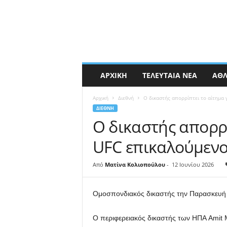
ΑΡΧΙΚΉ
ΤΕΛΕΥΤΑΊΑ ΝΈΑ
ΑΘΛ
Αρχική
Διεθνή
Ο δικαστής απορρίπτει το αίτημα 
ΔΙΕΘΝΉ
Ο δικαστής απορρ
UFC επικαλούμενο
Από
Ματίνα Κολιοπούλου
-
12 Ιουνίου 2026
Ομοσπονδιακός δικαστής την Παρασκευή 
Ο περιφερειακός δικαστής των ΗΠΑ Amit 