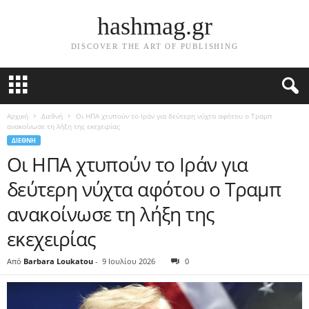
hashmag.gr
DISCOVER THE ART OF PUBLISHING
Αρχική
Διεθνή
Οι ΗΠΑ χτυπούν το Ιράν για δεύτερη νύχτα αφότου ο Τραμπ
ανακοίνωσε τη λήξη της εκεχειρίας
ΔΙΕΘΝΉ
Οι ΗΠΑ χτυπούν το Ιράν για
δεύτερη νύχτα αφότου ο Τραμπ
ανακοίνωσε τη λήξη της
εκεχειρίας
Από
Barbara Loukatou
-
9 Ιουλίου 2026
0