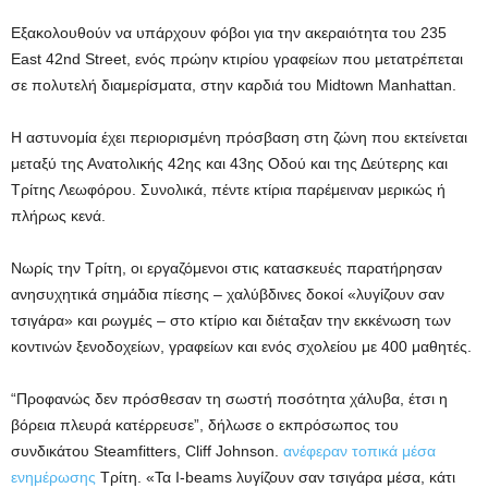
Εξακολουθούν να υπάρχουν φόβοι για την ακεραιότητα του 235
East 42nd Street, ενός πρώην κτιρίου γραφείων που μετατρέπεται
σε πολυτελή διαμερίσματα, στην καρδιά του Midtown Manhattan.
Η αστυνομία έχει περιορισμένη πρόσβαση στη ζώνη που εκτείνεται
μεταξύ της Ανατολικής 42ης και 43ης Οδού και της Δεύτερης και
Τρίτης Λεωφόρου. Συνολικά, πέντε κτίρια παρέμειναν μερικώς ή
πλήρως κενά.
Νωρίς την Τρίτη, οι εργαζόμενοι στις κατασκευές παρατήρησαν
ανησυχητικά σημάδια πίεσης – χαλύβδινες δοκοί «λυγίζουν σαν
τσιγάρα» και ρωγμές – στο κτίριο και διέταξαν την εκκένωση των
κοντινών ξενοδοχείων, γραφείων και ενός σχολείου με 400 μαθητές.
“Προφανώς δεν πρόσθεσαν τη σωστή ποσότητα χάλυβα, έτσι η
βόρεια πλευρά κατέρρευσε”, δήλωσε ο εκπρόσωπος του
συνδικάτου Steamfitters, Cliff Johnson.
ανέφεραν τοπικά μέσα
ενημέρωσης
Τρίτη. «Τα I-beams λυγίζουν σαν τσιγάρα μέσα, κάτι