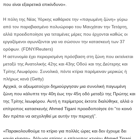
που είναι εξαιρετικά επικίνδυνο».
Η πόλη της Νέας Υόρκης καθάρισε την «παγωμένη ζώνη» γύρω
από τον παραβιασμένο πολυώροφο του Μανχάταν την Τετάρτη,
αλλά προειδοποίησε για τεταμένες μέρες που έρχονται καθώς οι
εργαζόμενοι αγωνίζονται για να σώσουν την κατασκευή των 37
ορόφων.
(
FDNY/Reuters
)
Η αστυνομία έχει περιορισμένη πρόσβαση στη ζώνη που εκτείνεται
μεταξύ της Ανατολικής 42ης και 43ης Οδού και της Δεύτερης και
Τρίτης Λεωφόρου. Συνολικά, πέντε κτίρια παρέμειναν μερικώς ή
πλήρως κενά
(
Getty
)
Αρχικά, οι αξιωματούχοι δημιούργησαν μια συνολική παγωμένη
ζώνη που κάλυπτε την 40η έως την 45η οδό μεταξύ της Πρώτης και
της Τρίτης λεωφόρου. Αυτή η περίμετρος έκτοτε διαλύθηκε, αλλά ο
επίτροπος κατασκευής Ahmed Tigani προειδοποίησε ότι “το κοινό
δεν πρέπει να ασχοληθεί με αυτήν την περιοχή”.
«Παρακολουθούμε το κτίριο για πολλές ώρες και δεν έχουμε δει
καμία κίνηση», δήλωσε επίσης ο επίτροπος κτιρίου Ahmed Tigani