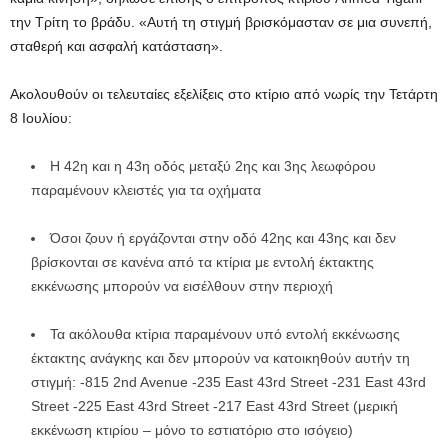
την Τρίτη το βράδυ. «Αυτή τη στιγμή βρισκόμασταν σε μια συνεπή,
σταθερή και ασφαλή κατάσταση».
Ακολουθούν οι τελευταίες εξελίξεις στο κτίριο από νωρίς την Τετάρτη
8 Ιουλίου:
Η 42η και η 43η οδός μεταξύ 2ης και 3ης λεωφόρου
παραμένουν κλειστές για τα οχήματα
Όσοι ζουν ή εργάζονται στην οδό 42ης και 43ης και δεν
βρίσκονται σε κανένα από τα κτίρια με εντολή έκτακτης
εκκένωσης μπορούν να εισέλθουν στην περιοχή
Τα ακόλουθα κτίρια παραμένουν υπό εντολή εκκένωσης
έκτακτης ανάγκης και δεν μπορούν να κατοικηθούν αυτήν τη
στιγμή: -815 2nd Avenue -235 East 43rd Street -231 East 43rd
Street -225 East 43rd Street -217 East 43rd Street (μερική
εκκένωση κτιρίου – μόνο το εστιατόριο στο ισόγειο)