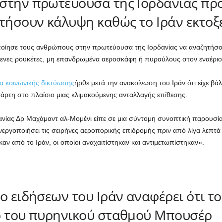
στην πρωτεύουσα της Ιορδανίας προ
ήσουν κάλυψη καθώς το Ιράν εκτοξ
οίησε τους ανθρώπους στην πρωτεύουσα της Ιορδανίας να αναζητήσο
μενες ρουκέτες, μη επανδρωμένα αεροσκάφη ή πυραύλους στον εναέριο
α κοινωνικής δικτύωσης
ήρθε μετά την ανακοίνωση του Ιράν ότι είχε βάλ
τάρτη στο πλαίσιο μιας κλιμακούμενης ανταλλαγής επίθεσης.
νίας Δρ Μαχάμαντ αλ-Μομένι είπε σε μια σύντομη συνοπτική παρουσ
ενεργοποιήσει τις σειρήνες αεροπορικής επιδρομής πριν από λίγα λεπτ
ν από το Ιράν, οι οποίοι αναχαιτίστηκαν και αντιμετωπίστηκαν».
ίο ειδήσεων του Ιράν αναφέρει ότι 
ο του πυρηνικού σταθμού Μπουσέρ