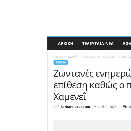
ΑΡΧΙΚΉ
ΤΕΛΕΥΤΑΊΑ ΝΈΑ
ΑΘΛ
Αρχική
Διεθνή
Ζωντανές ενημερώσεις: Το Ιράν λέε
ΔΙΕΘΝΉ
Ζωντανές ενημερώσ
επίθεση καθώς ο π
Χαμενεΐ
Από
Barbara Loukatou
-
9 Ιουλίου 2026
0