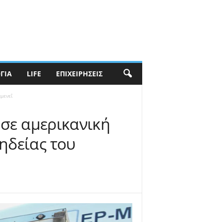
ΓΊΑ
LIFE
ΕΠΙΧΕΙΡΉΣΕΙΣ
μενεΐ
 σε αμερικανική
ηδείας του