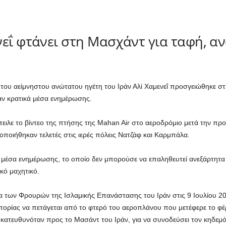
νεΐ φτάνει στη Μασχάντ για ταφή, α
του αείμνηστου ανώτατου ηγέτη του Ιράν Αλί Χαμενεΐ προσγειώθηκε στ
αν κρατικά μέσα ενημέρωσης.
ειλε το βίντεο της πτήσης της Mahan Air στο αεροδρόμιο μετά την πρ
ποιήθηκαν τελετές στις ιερές πόλεις Νατζάφ και Καρμπάλα.
ά μέσα ενημέρωσης, το οποίο δεν μπορούσε να επαληθευτεί ανεξάρτητα
κό μαχητικό.
 των Φρουρών της Ισλαμικής Επανάστασης του Ιράν στις 9 Ιουλίου 202
πορίας να πετάγεται από το φτερό του αεροπλάνου που μετέφερε το φ
 κατευθυνόταν προς το Μασάντ του Ιράν, για να συνοδεύσει τον κηδεμό