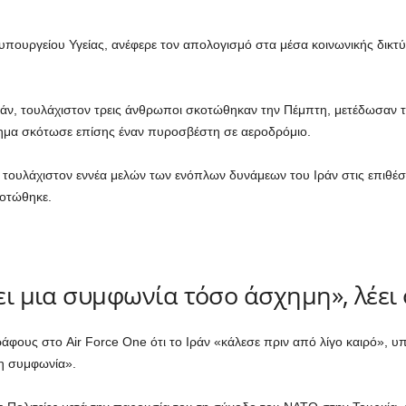
ουργείου Υγείας, ανέφερε τον απολογισμό στα μέσα κοινωνικής δικτ
ράν, τουλάχιστον τρεις άνθρωποι σκοτώθηκαν την Πέμπτη, μετέδωσαν 
πημα σκότωσε επίσης έναν πυροσβέστη σε αεροδρόμιο.
ο τουλάχιστον εννέα μελών των ενόπλων δυνάμεων του Ιράν στις επιθέσε
κοτώθηκε.
νει μια συμφωνία τόσο άσχημη», λέει
ους στο Air Force One ότι το Ιράν «κάλεσε πριν από λίγο καιρό», υπ
μη συμφωνία».