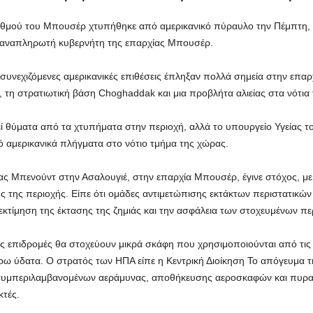
ταθμού του Μπουσέρ χτυπήθηκε από αμερικανικό πύραυλο την Πέμπτη,
ν αναπληρωτή κυβερνήτη της επαρχίας Μπουσέρ.
ι συνεχιζόμενες αμερικανικές επιθέσεις έπληξαν πολλά σημεία στην ε
τη στρατιωτική βάση Choghaddak και μια προβλήτα αλιείας στα νότια 
θεί θύματα από τα χτυπήματα στην περιοχή, αλλά το υπουργείο Υγείας τ
αμερικανικά πλήγματα στο νότιο τμήμα της χώρας.
είας Μπενούντ στην Ασαλουγιέ, στην επαρχία Μπουσέρ, έγινε στόχος, μ
 της περιοχής. Είπε ότι ομάδες αντιμετώπισης εκτάκτων περιστατικών 
ην εκτίμηση της έκτασης της ζημιάς και την ασφάλεια των στοχευμένων π
ές επιδρομές θα στοχεύουν μικρά σκάφη που χρησιμοποιούνται από τις 
ύρω ύδατα. Ο στρατός των ΗΠΑ
είπε η Κεντρική Διοίκηση
Το απόγευμα της
 συμπεριλαμβανομένων αεράμυνας, αποθήκευσης αεροσκαφών και πυρα
κτές.