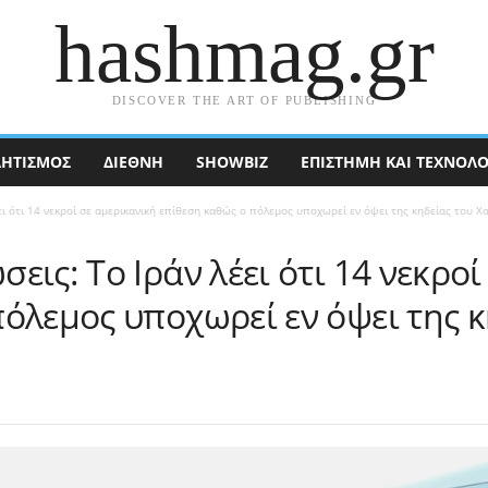
hashmag.gr
DISCOVER THE ART OF PUBLISHING
ΗΤΙΣΜΟΣ
ΔΙΕΘΝΉ
SHOWBIZ
ΕΠΙΣΤΉΜΗ ΚΑΙ ΤΕΧΝΟΛΟ
ι ότι 14 νεκροί σε αμερικανική επίθεση καθώς ο πόλεμος υποχωρεί εν όψει της κηδείας του Χα
εις: Το Ιράν λέει ότι 14 νεκροί
όλεμος υποχωρεί εν όψει της κ