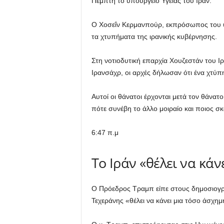
Πέμπτη το υπουργείο Υγείας του Ιράν.
Ο Χοσεΐν Κερμανπούρ, εκπρόσωπος του υπ
τα χτυπήματα της ιρανικής κυβέρνησης.
Στη νοτιοδυτική επαρχία Χουζεστάν του Ι
Ιρανσάχρ, οι αρχές δήλωσαν ότι ένα χτύ
Αυτοί οι θάνατοι έρχονται μετά τον θάνατ
πότε συνέβη το άλλο μοιραίο και ποιος σ
6:47 π.μ
Το Ιράν «θέλει να κά
Ο Πρόεδρος Τραμπ είπε στους δημοσιογράφ
Τεχεράνης «θέλει να κάνει μια τόσο άσχη