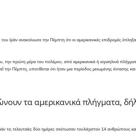
υ Ιράν ανακοίνωσε την Πέμπτη ότι οι αμερικανικές επιδρομές έπληξα
υ, την πρώτη μέρα του πολέμου, από αμερικανικά ή ισραηλινά πλήγματ
ΐ την Πέμπτη, υποτίθεται ότι ήταν μια περίοδος μειωμένης έντασης κα
ώνουν τα αμερικανικά πλήγματα, δή
ράν τις τελευταίες δύο ημέρες σκότωσαν τουλάχιστον 14 ανθρώπους κα