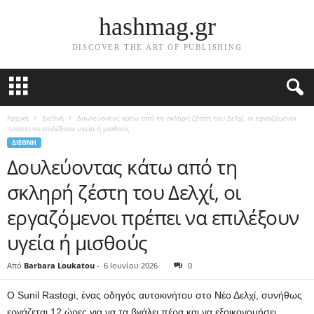
hashmag.gr
DISCOVER THE ART OF PUBLISHING
Αρχική
Διεθνή
Δουλεύοντας κάτω από τη σκληρή ζέστη του Δελχί, οι εργαζόμενοι
πρέπει να επιλέξουν υγεία ή μισθούς
ΔΙΕΘΝΉ
Δουλεύοντας κάτω από τη
σκληρή ζέστη του Δελχί, οι
εργαζόμενοι πρέπει να επιλέξουν
υγεία ή μισθούς
Από
Barbara Loukatou
-
6 Ιουνίου 2026
0
Ο Sunil Rastogi, ένας οδηγός αυτοκινήτου στο Νέο Δελχί, συνήθως
εργάζεται 12 ώρες για να τα βγάλει πέρα ​​και να εξοικονομήσει