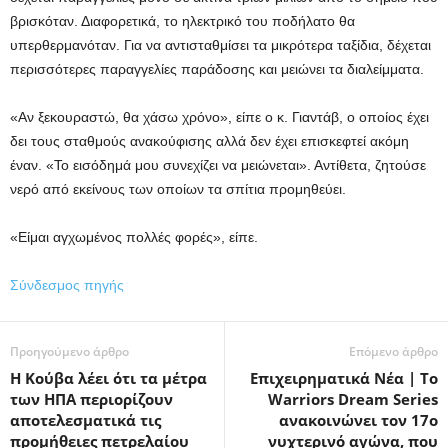
βρισκόταν. Διαφορετικά, το ηλεκτρικό του ποδήλατο θα
υπερθερμανόταν. Για να αντισταθμίσει τα μικρότερα ταξίδια, δέχεται
περισσότερες παραγγελίες παράδοσης και μειώνει τα διαλείμματα.
«Αν ξεκουραστώ, θα χάσω χρόνο», είπε ο κ. Γιαντάβ, ο οποίος έχει
δει τους σταθμούς ανακούφισης αλλά δεν έχει επισκεφτεί ακόμη
έναν. «Το εισόδημά μου συνεχίζει να μειώνεται». Αντίθετα, ζητούσε
νερό από εκείνους των οποίων τα σπίτια προμηθεύει.
«Είμαι αγχωμένος πολλές φορές», είπε.
Σύνδεσμος πηγής
Προηγούμενο άρθρο
Επόμενο άρθρο
Η Κούβα λέει ότι τα μέτρα
Επιχειρηματικά Νέα | Το
των ΗΠΑ περιορίζουν
Warriors Dream Series
αποτελεσματικά τις
ανακοινώνει τον 17ο
προμήθειες πετρελαίου
νυχτερινό αγώνα, που