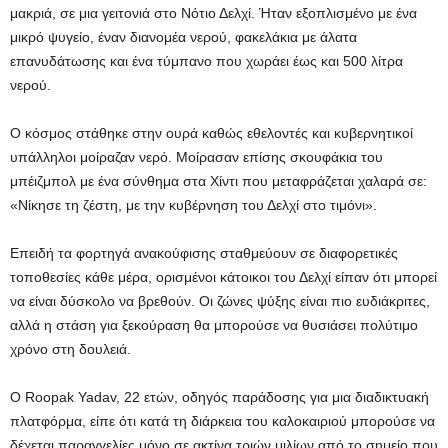
μακριά, σε μια γειτονιά στο Νότιο Δελχί. Ήταν εξοπλισμένο με ένα
μικρό ψυγείο, έναν διανομέα νερού, φακελάκια με άλατα
επανυδάτωσης και ένα τύμπανο που χωράει έως και 500 λίτρα
νερού.
Ο κόσμος στάθηκε στην ουρά καθώς εθελοντές και κυβερνητικοί
υπάλληλοι μοίραζαν νερό. Μοίρασαν επίσης σκουφάκια του
μπέιζμπολ με ένα σύνθημα στα Χίντι που μεταφράζεται χαλαρά σε:
«Νίκησε τη ζέστη, με την κυβέρνηση του Δελχί στο τιμόνι».
Επειδή τα φορτηγά ανακούφισης σταθμεύουν σε διαφορετικές
τοποθεσίες κάθε μέρα, ορισμένοι κάτοικοι του Δελχί είπαν ότι μπορεί
να είναι δύσκολο να βρεθούν. Οι ζώνες ψύξης είναι πιο ευδιάκριτες,
αλλά η στάση για ξεκούραση θα μπορούσε να θυσιάσει πολύτιμο
χρόνο στη δουλειά.
Ο Roopak Yadav, 22 ετών, οδηγός παράδοσης για μια διαδικτυακή
πλατφόρμα, είπε ότι κατά τη διάρκεια του καλοκαιριού μπορούσε να
δέχεται παραγγελίες μόνο σε ακτίνα τριών μιλίων από το σημείο που