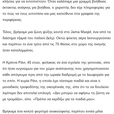
κλήσεις για να εντοπιστούν. Όταν καλέσαμε μια γραμμή βοήθειας
έκτακτης ανάγκης για βοήθεια, ο χειριστής δεν είχε πληροφορίες για
το πώς να τους εντοπίσει και μας κατεύθυνε στα γραφεία της
περιφέρειας.
Τέλος, βρήκαμε μια ζώνη ψύξης κοντά στο Jama Masjid, ένα από τα
διάσημα τζαμιά του παλιού Δελχί. Οκτώ ψύκτες αέρα λειτουργούσαν
και περίπου το ένα τρίτο από τις 75 θέσεις στο χώρο της σκηνής
ήταν κατειλημμένες.
Η Κρίσνα Ράνι, 45 ετών, φύλακας σε ένα σχολείο της γειτονιάς, είπε
ότι ήταν ευγνώμων για τον χώρο ανάπαυσης που χρησιμοποιούσε
κάθε απόγευμα πριν από την ωριαία διαδρομή με το λεωφορείο για
το σπίτι. Η κυρία Ράνι, η οποία έχει τέσσερα παιδιά και είναι ο
μοναδικός τροφοδότης της οικογένειάς της, είπε ότι το να δουλεύει
λιγότερο δεν αποτελεί επιλογή. «Δεν μπορώ να αφήσω τη ζέστη να
με τρομάξει», είπε. «Πρέπει να κερδίζω για τα παιδιά μου».
Βρήκαμε ένα κινητό φορτηγό ανακούφισης περίπου εννέα μίλια