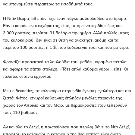
να υπονομεύσει περαιτέρω τα εισοδήματά τους.
Η Νιτίν Βέρμα, 58 ετών, έχει έναν πάγκο με λουλούδια στο δρόμο.
Εάν ο καιρός είναι ευχάριστος, είπε, μπορεί να κερδίσει έως και
3.000 ρουπίες, περίπου 31 δολάρια την ημέρα. Αλλά πολλές μέρες
του καλοκαιριού, δεν είναι σε θέση να ανακτήσει ακόμη και τα
περίπου 100 ρουπίες, ή 1 $, που ξοδεύει για τσάι και πόσιμο νερό.
Φροντίζει προσεκτικά τα λουλούδια του, μαδάει μαραμένα πέταλα
και αφαιρεί τα σάπια στελέχη. «Τότε απλά κάθομαι γύρω», είπε. Οι
πελάτες σπάνια έρχονται.
Με τις δεκαετίες, τα καλοκαίρια στην Ινδία έγιναν μεγαλύτερα και πιο
ζεστά. Φέτος, ισχυροί καύσωνες έπληξαν μεγάλες περιοχές της
χώρας τον Απρίλιο και τον Μάιο, με θερμοκρασίες που ξεπερνούν
τους 110 βαθμούς.
Αν και όλο το Δελχί, η πρωτεύουσα που περιλαμβάνει το Νέο Δελχί,
υποφέρει το καλοκαίρι, η κατανομή της θερμότητας είναι άνιση.