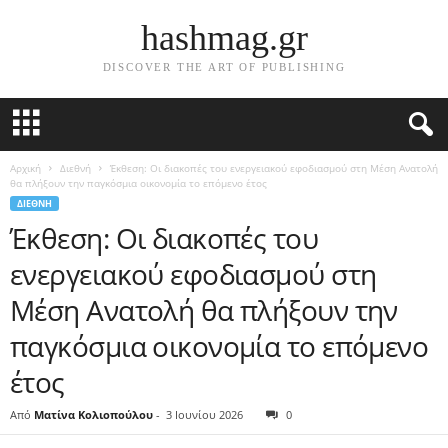
hashmag.gr
DISCOVER THE ART OF PUBLISHING
Αρχική
Διεθνή
Έκθεση: Οι διακοπές του ενεργειακού εφοδιασμού στη Μέση Ανατολή
θα πλήξουν την παγκόσμια οικονομία το επόμενο έτος
ΔΙΕΘΝΉ
Έκθεση: Οι διακοπές του
ενεργειακού εφοδιασμού στη
Μέση Ανατολή θα πλήξουν την
παγκόσμια οικονομία το επόμενο
έτος
Από
Ματίνα Κολιοπούλου
-
3 Ιουνίου 2026
0