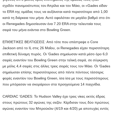
σχεδόν πανομοιότυπος τον Απρίλιο και τον Μάιο, οι «Gades είδαν
το ERA της ομάδας τους να αυξάνεται κατά περισσότερο από 1,00
κατά τη διάρκεια του μήνα. Αυτό οφειλόταν σε μεγάλο βαθμό στο ότι
οι Renegades δημοσίευσαν ένα 7.20 ERA στην τελευταία τους
σειρά του μήνα ενάντια στο Bowling Green.
ΕΠΙΘΕΤΙΚΕΣ ΒΕΛΤΙΩΣΕΙΣ: Από τότε που επέστρεψε ο Core
Jackson από το IL στις 26 Μαΐου, οι Renegades είχαν περισσότερη
επιθετική δύναμη πυρός. Οι ‘Gades σημείωσαν κατά μέσο όρο 6,0
σειρές εναντίον του Bowling Green στην τελική σειρά, σε σύγκριση
με μόλις 4,4 σειρές στις άλλες τρεις σειρές τους τον Μάιο. Οι ‘Gades
σημείωσαν επίσης περισσότερους από πέντε πόντους τέσσερις
φορές εναντίον του Bowling Green, ίσα ίσα με τους περισσότερους
που μπόρεσαν να σκοράρουν στα προηγούμενα 14 παιχνίδια.
CARDIAC ‘GADES: Το Hudson Valley έχει τρεις νίκες εκτός έδρας
στους πρώτους 32 αγώνες της σεζόν. Κέρδισαν τους δύο πρώτους
αγώνες εναντίον του Μπρούκλιν (4/19 και 4/20) με αποτυχίες εντός