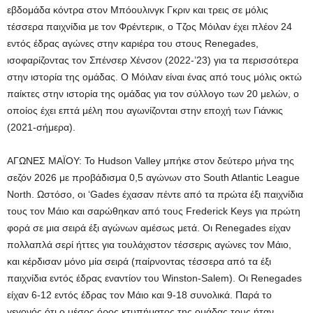
εβδομάδα κόντρα στον Μπόουλινγκ Γκριν και τρεις σε μόλις
τέσσερα παιχνίδια με τον Φρέντερικ, ο Τζος Μόιλαν έχει πλέον 24
εντός έδρας αγώνες στην καριέρα του στους Renegades,
ισοφαρίζοντας τον Σπένσερ Χένσον (2022-’23) για τα περισσότερα
στην ιστορία της ομάδας. Ο Μόιλαν είναι ένας από τους μόλις οκτώ
παίκτες στην ιστορία της ομάδας για τον σύλλογο των 20 μελών, ο
οποίος έχει επτά μέλη που αγωνίζονται στην εποχή των Γιάνκις
(2021-σήμερα).
ΑΓΩΝΕΣ ΜΑΪΟΥ: Το Hudson Valley μπήκε στον δεύτερο μήνα της
σεζόν 2026 με προβάδισμα 0,5 αγώνων στο South Atlantic League
North. Ωστόσο, οι ‘Gades έχασαν πέντε από τα πρώτα έξι παιχνίδια
τους τον Μάιο και σαρώθηκαν από τους Frederick Keys για πρώτη
φορά σε μια σειρά έξι αγώνων αμέσως μετά. Οι Renegades είχαν
πολλαπλά σερί ήττες για τουλάχιστον τέσσερις αγώνες τον Μάιο,
και κέρδισαν μόνο μία σειρά (παίρνοντας τέσσερα από τα έξι
παιχνίδια εντός έδρας εναντίον του Winston-Salem). Οι Renegades
είχαν 6-12 εντός έδρας τον Μάιο και 9-18 συνολικά. Παρά το
γεγονός ότι ο μέσος όρος κτυπήματος της ομάδας τους ήταν