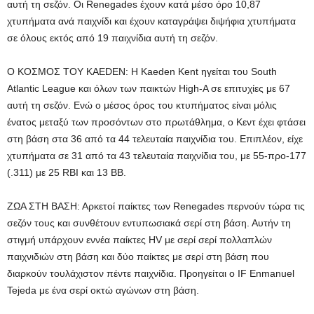
αυτή τη σεζόν. Οι Renegades έχουν κατά μέσο όρο 10,87
χτυπήματα ανά παιχνίδι και έχουν καταγράψει διψήφια χτυπήματα
σε όλους εκτός από 19 παιχνίδια αυτή τη σεζόν.
Ο ΚΟΣΜΟΣ ΤΟΥ KAEDEN: Η Kaeden Kent ηγείται του South
Atlantic League και όλων των παικτών High-A σε επιτυχίες με 67
αυτή τη σεζόν. Ενώ ο μέσος όρος του κτυπήματος είναι μόλις
ένατος μεταξύ των προσόντων στο πρωτάθλημα, ο Κεντ έχει φτάσει
στη βάση στα 36 από τα 44 τελευταία παιχνίδια του. Επιπλέον, είχε
χτυπήματα σε 31 από τα 43 τελευταία παιχνίδια του, με 55-προ-177
(.311) με 25 RBI και 13 BB.
ΖΩΑ ΣΤΗ ΒΑΣΗ: Αρκετοί παίκτες των Renegades περνούν τώρα τις
σεζόν τους και συνθέτουν εντυπωσιακά σερί στη βάση. Αυτήν τη
στιγμή υπάρχουν εννέα παίκτες HV με σερί σερί πολλαπλών
παιχνιδιών στη βάση και δύο παίκτες με σερί στη βάση που
διαρκούν τουλάχιστον πέντε παιχνίδια. Προηγείται ο IF Enmanuel
Tejeda με ένα σερί οκτώ αγώνων στη βάση.