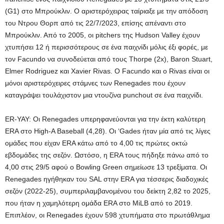
(G1) στο Μπρούκλιν. Ο αριστερόχειρας ταίριαξε με την απόδοση
του Ντρου Θορπ από τις 22/7/2023, επίσης απέναντι στο
Μπρούκλιν. Από το 2005, οι pitchers της Hudson Valley έχουν
χτυπήσει 12 ή περισσότερους σε ένα παιχνίδι μόλις έξι φορές, με
τον Facundo να συνοδεύεται από τους Thorpe (2x), Baron Stuart,
Elmer Rodriguez και Xavier Rivas. Ο Facundo και ο Rivas είναι οι
μόνοι αριστερόχειρες στάμνες των Renegades που έχουν
καταγράψει τουλάχιστον μια ντουζίνα punchout σε ένα παιχνίδι.
ER-YAY: Οι Renegades υπερηφανεύονται για την έκτη καλύτερη
ERA στο High-A Baseball (4,28). Οι ‘Gades ήταν μία από τις λίγες
ομάδες που είχαν ERA κάτω από το 4,00 τις πρώτες οκτώ
εβδομάδες της σεζόν. Ωστόσο, η ERA τους πήδηξε πάνω από το
4,00 στις 29/5 αφού ο Bowling Green σημείωσε 13 τρεξίματα. Οι
Renegades ηγήθηκαν του SAL στην ERA για τέσσερις διαδοχικές
σεζόν (2022-25), συμπεριλαμβανομένου του δείκτη 2,82 το 2025,
που ήταν η χαμηλότερη ομάδα ERA στο MiLB από το 2019.
Επιπλέον, οι Renegades έχουν 598 χτυπήματα στο πρωτάθλημα