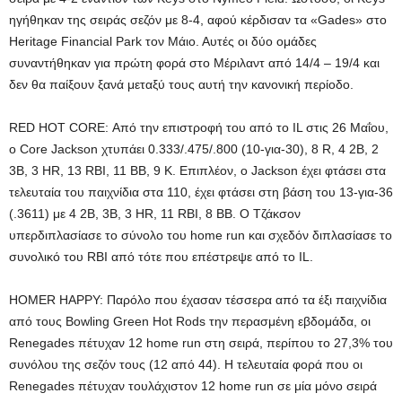
ηγήθηκαν της σειράς σεζόν με 8-4, αφού κέρδισαν τα «Gades» στο
Heritage Financial Park τον Μάιο. Αυτές οι δύο ομάδες
συναντήθηκαν για πρώτη φορά στο Μέριλαντ από 14/4 – 19/4 και
δεν θα παίξουν ξανά μεταξύ τους αυτή την κανονική περίοδο.
RED HOT CORE: Από την επιστροφή του από το IL στις 26 Μαΐου,
ο Core Jackson χτυπάει 0.333/.475/.800 (10-για-30), 8 R, 4 2B, 2
3B, 3 HR, 13 RBI, 11 BB, 9 K. Επιπλέον, ο Jackson έχει φτάσει στα
τελευταία του παιχνίδια στα 110, έχει φτάσει στη βάση του 13-για-36
(.3611) με 4 2B, 3B, 3 HR, 11 RBI, 8 BB. Ο Τζάκσον
υπερδιπλασίασε το σύνολο του home run και σχεδόν διπλασίασε το
συνολικό του RBI από τότε που επέστρεψε από το IL.
HOMER HAPPY: Παρόλο που έχασαν τέσσερα από τα έξι παιχνίδια
από τους Bowling Green Hot Rods την περασμένη εβδομάδα, οι
Renegades πέτυχαν 12 home run στη σειρά, περίπου το 27,3% του
συνόλου της σεζόν τους (12 από 44). Η τελευταία φορά που οι
Renegades πέτυχαν τουλάχιστον 12 home run σε μία μόνο σειρά