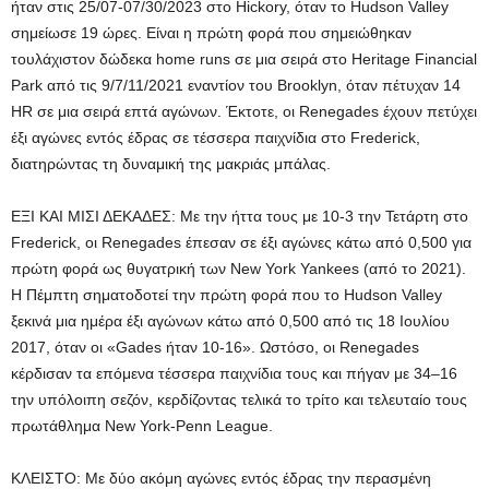
ήταν στις 25/07-07/30/2023 στο Hickory, όταν το Hudson Valley
σημείωσε 19 ώρες. Είναι η πρώτη φορά που σημειώθηκαν
τουλάχιστον δώδεκα home runs σε μια σειρά στο Heritage Financial
Park από τις 9/7/11/2021 εναντίον του Brooklyn, όταν πέτυχαν 14
HR σε μια σειρά επτά αγώνων. Έκτοτε, οι Renegades έχουν πετύχει
έξι αγώνες εντός έδρας σε τέσσερα παιχνίδια στο Frederick,
διατηρώντας τη δυναμική της μακριάς μπάλας.
ΕΞΙ ΚΑΙ ΜΙΣΙ ΔΕΚΑΔΕΣ: Με την ήττα τους με 10-3 την Τετάρτη στο
Frederick, οι Renegades έπεσαν σε έξι αγώνες κάτω από 0,500 για
πρώτη φορά ως θυγατρική των New York Yankees (από το 2021).
Η Πέμπτη σηματοδοτεί την πρώτη φορά που το Hudson Valley
ξεκινά μια ημέρα έξι αγώνων κάτω από 0,500 από τις 18 Ιουλίου
2017, όταν οι «Gades ήταν 10-16». Ωστόσο, οι Renegades
κέρδισαν τα επόμενα τέσσερα παιχνίδια τους και πήγαν με 34–16
την υπόλοιπη σεζόν, κερδίζοντας τελικά το τρίτο και τελευταίο τους
πρωτάθλημα New York-Penn League.
ΚΛΕΙΣΤΟ: Με δύο ακόμη αγώνες εντός έδρας την περασμένη