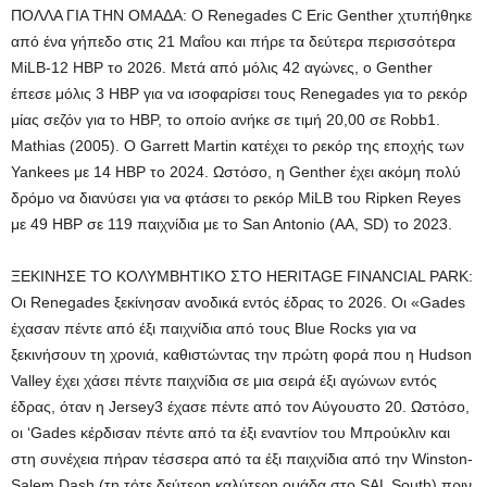
ΠΟΛΛΑ ΓΙΑ ΤΗΝ ΟΜΑΔΑ: Ο Renegades C Eric Genther χτυπήθηκε
από ένα γήπεδο στις 21 Μαΐου και πήρε τα δεύτερα περισσότερα
MiLB-12 HBP το 2026. Μετά από μόλις 42 αγώνες, ο Genther
έπεσε μόλις 3 HBP για να ισοφαρίσει τους Renegades για το ρεκόρ
μίας σεζόν για το HBP, το οποίο ανήκε σε τιμή 20,00 σε Robb1.
Mathias (2005). Ο Garrett Martin κατέχει το ρεκόρ της εποχής των
Yankees με 14 HBP το 2024. Ωστόσο, η Genther έχει ακόμη πολύ
δρόμο να διανύσει για να φτάσει το ρεκόρ MiLB του Ripken Reyes
με 49 HBP σε 119 παιχνίδια με το San Antonio (AA, SD) το 2023.
ΞΕΚΙΝΗΣΕ ΤΟ ΚΟΛΥΜΒΗΤΙΚΟ ΣΤΟ HERITAGE FINANCIAL PARK:
Οι Renegades ξεκίνησαν ανοδικά εντός έδρας το 2026. Οι «Gades
έχασαν πέντε από έξι παιχνίδια από τους Blue Rocks για να
ξεκινήσουν τη χρονιά, καθιστώντας την πρώτη φορά που η Hudson
Valley έχει χάσει πέντε παιχνίδια σε μια σειρά έξι αγώνων εντός
έδρας, όταν η Jersey3 έχασε πέντε από τον Αύγουστο 20. Ωστόσο,
οι ‘Gades κέρδισαν πέντε από τα έξι εναντίον του Μπρούκλιν και
στη συνέχεια πήραν τέσσερα από τα έξι παιχνίδια από την Winston-
Salem Dash (τη τότε δεύτερη καλύτερη ομάδα στο SAL South) πριν