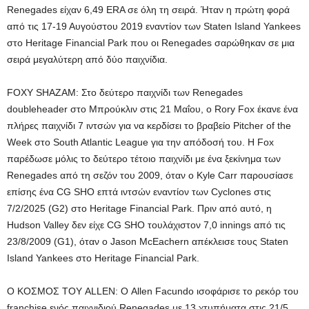
Renegades είχαν 6,49 ERA σε όλη τη σειρά. Ήταν η πρώτη φορά
από τις 17-19 Αυγούστου 2019 εναντίον των Staten Island Yankees
στο Heritage Financial Park που οι Renegades σαρώθηκαν σε μια
σειρά μεγαλύτερη από δύο παιχνίδια.
FOXY SHAZAM: Στο δεύτερο παιχνίδι των Renegades
doubleheader στο Μπρούκλιν στις 21 Μαΐου, ο Rory Fox έκανε ένα
πλήρες παιχνίδι 7 ιντσών για να κερδίσει το βραβείο Pitcher of the
Week στο South Atlantic League για την απόδοσή του. Η Fox
παρέδωσε μόλις το δεύτερο τέτοιο παιχνίδι με ένα ξεκίνημα των
Renegades από τη σεζόν του 2009, όταν ο Kyle Carr παρουσίασε
επίσης ένα CG SHO επτά ιντσών εναντίον των Cyclones στις
7/2/2025 (G2) στο Heritage Financial Park. Πριν από αυτό, η
Hudson Valley δεν είχε CG SHO τουλάχιστον 7,0 innings από τις
23/8/2009 (G1), όταν ο Jason McEachern απέκλεισε τους Staten
Island Yankees στο Heritage Financial Park.
Ο ΚΟΣΜΟΣ ΤΟΥ ALLEN: Ο Allen Facundo ισοφάρισε το ρεκόρ του
franchise ενός παιχνιδιού Renegades με 13 χτυπήματα στις 21/5