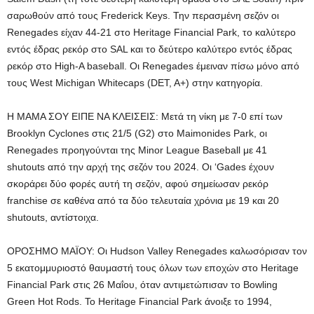
σαρωθούν από τους Frederick Keys. Την περασμένη σεζόν οι
Renegades είχαν 44-21 στο Heritage Financial Park, το καλύτερο
εντός έδρας ρεκόρ στο SAL και το δεύτερο καλύτερο εντός έδρας
ρεκόρ στο High-A baseball. Οι Renegades έμειναν πίσω μόνο από
τους West Michigan Whitecaps (DET, A+) στην κατηγορία.
Η ΜΑΜΑ ΣΟΥ ΕΙΠΕ ΝΑ ΚΛΕΙΣΕΙΣ: Μετά τη νίκη με 7-0 επί των
Brooklyn Cyclones στις 21/5 (G2) στο Maimonides Park, οι
Renegades προηγούνται της Minor League Baseball με 41
shutouts από την αρχή της σεζόν του 2024. Οι ‘Gades έχουν
σκοράρει δύο φορές αυτή τη σεζόν, αφού σημείωσαν ρεκόρ
franchise σε καθένα από τα δύο τελευταία χρόνια με 19 και 20
shutouts, αντίστοιχα.
ΟΡΟΣΗΜΟ ΜΑΪΟΥ: Οι Hudson Valley Renegades καλωσόρισαν τον
5 εκατομμυριοστό θαυμαστή τους όλων των εποχών στο Heritage
Financial Park στις 26 Μαΐου, όταν αντιμετώπισαν το Bowling
Green Hot Rods. Το Heritage Financial Park άνοιξε το 1994,