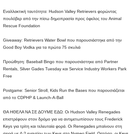
Εναλλακτική ταυτότητα: Hudson Valley Retrievers φορώντας
πουλόβερ από την πίσω δημοπρασία προς όφελος του Animal
Rescue Foundation
Giveaway: Retrievers Water Bowl που παρουσιάστηκε από την
Good Boy Vodka για τα πρώτα 75 σκυλιά
Προώθηση: Baseball Bingo που παρουσιάστηκε από Partner
Rentals, Silver Gades Tuesday και Service Industry Workers Park
Free
Postgame: Senior Stroll, Kids Run the Bases που παρουσιάζεται
από το CDPHP & Launch-A-Ball
ΘΑ ΗΘΕΛΑ ΝΑ ΣΕ ΔΟΥΜΕ ΕΔΩ: Οι Hudson Valley Renegades
επιστρέφουν στον δρόμο για να αντιμετωπίσουν τους Frederick
Keys για τρίτη και τελευταία φορά. Οι Renegades μπαίνουν στη
σειρά με 4-2 εναντίον των Keys στο Nymeo Field. Ωστόσο, οι Keys