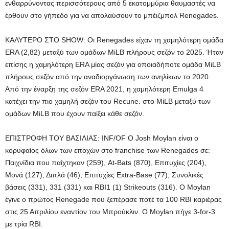
ενθαρρύνοντας περισσότερους από 5 εκατομμύρια θαυμαστές να
έρθουν στο γήπεδο για να απολαύσουν το μπέιζμπολ Renegades.
ΚΑΛΥΤΕΡΟ ΣΤΟ SHOW: Οι Renegades είχαν τη χαμηλότερη ομάδα
ERA (2,82) μεταξύ των ομάδων MiLB πλήρους σεζόν το 2025. Ήταν
επίσης η χαμηλότερη ERA μίας σεζόν για οποιαδήποτε ομάδα MiLB
πλήρους σεζόν από την αναδιοργάνωση των ανηλίκων το 2020.
Από την έναρξη της σεζόν ERA 2021, η χαμηλότερη Emulga 4
κατέχει την πιο χαμηλή σεζόν του Recune. στο MiLB μεταξύ των
ομάδων MiLB που έχουν παίξει κάθε σεζόν.
ΕΠΙΣΤΡΟΦΗ ΤΟΥ ΒΑΣΙΛΙΑΣ: INF/OF Ο Josh Moylan είναι ο
κορυφαίος όλων των εποχών στο franchise των Renegades σε:
Παιχνίδια που παίχτηκαν (259), At-Bats (870), Επιτυχίες (204),
Μονά (127), Διπλά (46), Επιτυχίες Extra-Base (77), Συνολικές
βάσεις (331), 331 (331) και RBI1 (1) Strikeouts (316). Ο Moylan
έγινε ο πρώτος Renegade που ξεπέρασε ποτέ τα 100 RBI καριέρας
στις 25 Απριλίου εναντίον του Μπρούκλιν. Ο Moylan πήγε 3-for-3
με τρία RBI.