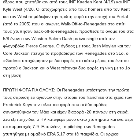
έδρας που χτυπήθηκαν από τους INF Kaeden Kent (4/19) και INF
Kyle West (4/20. Οι αποχωρήσεις από τους homers από τον Kent
και τον West σημάδεψαν την πρώτη φορά στην εποχή του Portal
(από το 2005) που οι αγώνες Walk-Off-to-Renegades στο σπίτι
τους χτύπησαν back-off-to-renegades. πρόσθεσε το όνομά του στα
5/8 έναντι των Winston-Salem Dash με ένα single από τον
φλογοβόλο Pierce George. Ο όγδοος με τους Josh Moylan και τον
Core Jackson πέτυχε το προβάδισμα των Renegades στο 31ο, οι
«Gades» υποχώρησαν με δύο φορές στο κάτω μέρος του ένατου
προτού ο Jackson και ο West πέτυχαν δύο φορές τη νίκη με το 1ο
στη βάση.
ΠΡΩΤΗ ΦΟΡΑ ΓΙΑ ΟΛΟΥΣ: Οι Renegades υπέστησαν την πρώτη
τους σάρωση έξι αγώνων στην ιστορία του franchise στα χέρια των
Frederick Keys την τελευταία φορά που οι δύο ομάδες
συναντήθηκαν τον Μάιο και είχαν διαφορά -20 πόντων στη σειρά.
Στα έξι παιχνίδια, ο HV κατάφερε μόνο οκτώ χτυπήματα και ένα σερί
σε συμμετοχές 7-9. Επιπλέον, το pitching των Renegades
χτυπήθηκε με ομαδικό ERA 5,17 στα έξι παιχνίδια. Οι αρχικοί