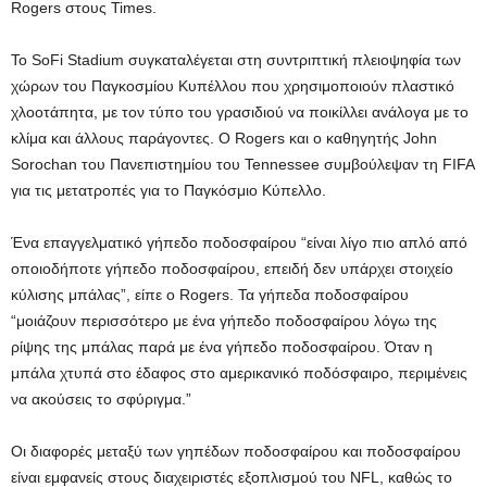
Rogers στους Times.
Το SoFi Stadium συγκαταλέγεται στη συντριπτική πλειοψηφία των
χώρων του Παγκοσμίου Κυπέλλου που χρησιμοποιούν πλαστικό
χλοοτάπητα, με τον τύπο του γρασιδιού να ποικίλλει ανάλογα με το
κλίμα και άλλους παράγοντες. Ο Rogers και ο καθηγητής John
Sorochan του Πανεπιστημίου του Tennessee συμβούλεψαν τη FIFA
για τις μετατροπές για το Παγκόσμιο Κύπελλο.
Ένα επαγγελματικό γήπεδο ποδοσφαίρου “είναι λίγο πιο απλό από
οποιοδήποτε γήπεδο ποδοσφαίρου, επειδή δεν υπάρχει στοιχείο
κύλισης μπάλας”, είπε ο Rogers. Τα γήπεδα ποδοσφαίρου
“μοιάζουν περισσότερο με ένα γήπεδο ποδοσφαίρου λόγω της
ρίψης της μπάλας παρά με ένα γήπεδο ποδοσφαίρου. Όταν η
μπάλα χτυπά στο έδαφος στο αμερικανικό ποδόσφαιρο, περιμένεις
να ακούσεις το σφύριγμα.”
Οι διαφορές μεταξύ των γηπέδων ποδοσφαίρου και ποδοσφαίρου
είναι εμφανείς στους διαχειριστές εξοπλισμού του NFL, καθώς το