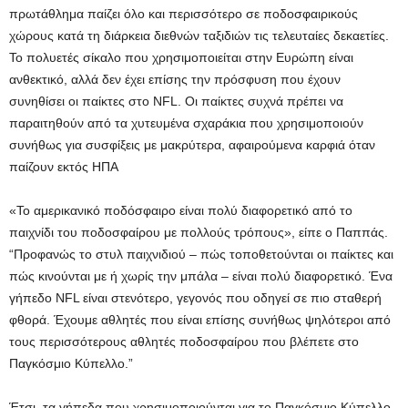
πρωτάθλημα παίζει όλο και περισσότερο σε ποδοσφαιρικούς
χώρους κατά τη διάρκεια διεθνών ταξιδιών τις τελευταίες δεκαετίες.
Το πολυετές σίκαλο που χρησιμοποιείται στην Ευρώπη είναι
ανθεκτικό, αλλά δεν έχει επίσης την πρόσφυση που έχουν
συνηθίσει οι παίκτες στο NFL. Οι παίκτες συχνά πρέπει να
παραιτηθούν από τα χυτευμένα σχαράκια που χρησιμοποιούν
συνήθως για συσφίξεις με μακρύτερα, αφαιρούμενα καρφιά όταν
παίζουν εκτός ΗΠΑ
«Το αμερικανικό ποδόσφαιρο είναι πολύ διαφορετικό από το
παιχνίδι του ποδοσφαίρου με πολλούς τρόπους», είπε ο Παππάς.
“Προφανώς το στυλ παιχνιδιού – πώς τοποθετούνται οι παίκτες και
πώς κινούνται με ή χωρίς την μπάλα – είναι πολύ διαφορετικό. Ένα
γήπεδο NFL είναι στενότερο, γεγονός που οδηγεί σε πιο σταθερή
φθορά. Έχουμε αθλητές που είναι επίσης συνήθως ψηλότεροι από
τους περισσότερους αθλητές ποδοσφαίρου που βλέπετε στο
Παγκόσμιο Κύπελλο.”
Έτσι, τα γήπεδα που χρησιμοποιούνται για το Παγκόσμιο Κύπελλο