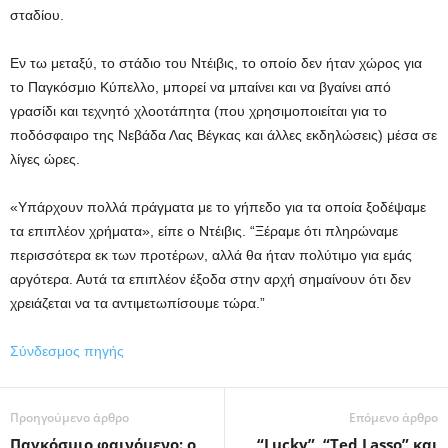
σταδίου.
Εν τω μεταξύ, το στάδιο του Ντέιβις, το οποίο δεν ήταν χώρος για
το Παγκόσμιο Κύπελλο, μπορεί να μπαίνει και να βγαίνει από
γρασίδι και τεχνητό χλοοτάπητα (που χρησιμοποιείται για το
ποδόσφαιρο της Νεβάδα Λας Βέγκας και άλλες εκδηλώσεις) μέσα σε
λίγες ώρες.
«Υπάρχουν πολλά πράγματα με το γήπεδο για τα οποία ξοδέψαμε
τα επιπλέον χρήματα», είπε ο Ντέιβις. “Ξέραμε ότι πληρώναμε
περισσότερα εκ των προτέρων, αλλά θα ήταν πολύτιμο για εμάς
αργότερα. Αυτά τα επιπλέον έξοδα στην αρχή σημαίνουν ότι δεν
χρειάζεται να τα αντιμετωπίσουμε τώρα.”
Σύνδεσμος πηγής
Προηγούμενο άρθρο
Επόμενο άρθρο
Παγκόσμιο φαινόμενο: ο
“Lucky”, “Ted Lasso” και