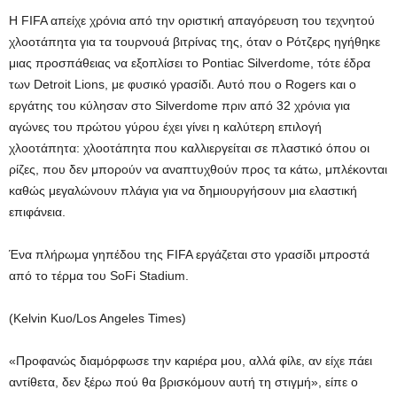
Η FIFA απείχε χρόνια από την οριστική απαγόρευση του τεχνητού
χλοοτάπητα για τα τουρνουά βιτρίνας της, όταν ο Ρότζερς ηγήθηκε
μιας προσπάθειας να εξοπλίσει το Pontiac Silverdome, τότε έδρα
των Detroit Lions, με φυσικό γρασίδι. Αυτό που ο Rogers και ο
εργάτης του κύλησαν στο Silverdome πριν από 32 χρόνια για
αγώνες του πρώτου γύρου έχει γίνει η καλύτερη επιλογή
χλοοτάπητα: χλοοτάπητα που καλλιεργείται σε πλαστικό όπου οι
ρίζες, που δεν μπορούν να αναπτυχθούν προς τα κάτω, μπλέκονται
καθώς μεγαλώνουν πλάγια για να δημιουργήσουν μια ελαστική
επιφάνεια.
Ένα πλήρωμα γηπέδου της FIFA εργάζεται στο γρασίδι μπροστά
από το τέρμα του SoFi Stadium.
(Kelvin Kuo/Los Angeles Times)
«Προφανώς διαμόρφωσε την καριέρα μου, αλλά φίλε, αν είχε πάει
αντίθετα, δεν ξέρω πού θα βρισκόμουν αυτή τη στιγμή», είπε ο