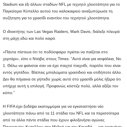
Stadium και έξι άλλων σταδίων NFL με τεχνητό χλοοτάπητα για το
Παγκόσμιο Κύπελλο αυτού του καλοκαιριού αναζωπύρωσε τη
συζήτηση για το γρασίδι εναντίον του τεχνητού χλοοτάπητα.
Ο ιδιοκτήτης των Las Vegas Raiders, Mark Davis, διάλεξε πλευρά
στη μάχη εδώ και πολύ καιρό.
«Πάντα πίστευα ότι το ποδόσφαιρο πρέπει να παίζεται στο
χορτάρι», είπε ο Ντέιβις στους Times. “Αυτό είναι για ασφάλεια, Νο.
1. Θέλω να φαίνεται σαν να έχει παιχτεί παιχνίδι, παρόλο που είναι
εντός γηπέδου. Βλέπεις μπαλώματα γρασιδιού και οτιδήποτε άλλο.
Δεν θα πήγαινα σε γήπεδο χωρίς αυτό στο γρασίδι μόλις ήξερα ότι
υπήρχε αυτή η επιλογή. Προφανώς κόστιζε πολύ, αλλά αξίζει τον
κόπο.”
Η FIFA έχει ξοδέψει εκατομμύρια για να εγκαταστήσει νέο
χλοοτάπητα πάνω από τα 11 στάδια του NFL και τα περισσότερα
από τα άλλα πέντε στάδια που έχουν φιλοξενήσει αγώνες
Παγκοσμίου Κυπέλλου στο Μεξικό και τον Καναδά — και ορισμένοι