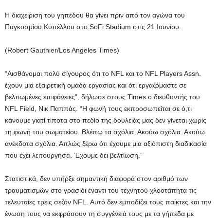
Η διαχείριση του γηπέδου θα γίνει πριν από τον αγώνα του
Παγκοσμίου Κυπέλλου στο SoFi Stadium στις 21 Ιουνίου.
(Robert Gauthier/Los Angeles Times)
“Αισθάνομαι πολύ σίγουρος ότι το NFL και το NFL Players Assn.
έχουν μια εξαιρετική ομάδα εργασίας και ότι εργαζόμαστε σε
βελτιωμένες επιφάνειες”, δήλωσε στους Times ο διευθυντής του
NFL Field, Νικ Παππάς. “Η φωνή τους εκπροσωπείται σε ό,τι
κάνουμε γιατί τίποτα στο πεδίο της δουλειάς μας δεν γίνεται χωρίς
τη φωνή του σωματείου. Βλέπω τα σχόλια. Ακούω σχόλια. Ακούω
ανέκδοτα σχόλια. Απλώς ξέρω ότι έχουμε μια αξιόπιστη διαδικασία
που έχει λειτουργήσει. Έχουμε δει βελτίωση.”
Στατιστικά, δεν υπήρξε σημαντική διαφορά στον αριθμό των
τραυματισμών στο γρασίδι έναντι του τεχνητού χλοοτάπητα τις
τελευταίες τρεις σεζόν NFL. Αυτό δεν εμποδίζει τους παίκτες και την
ένωση τους να εκφράσουν τη συγγένειά τους με τα γήπεδα με