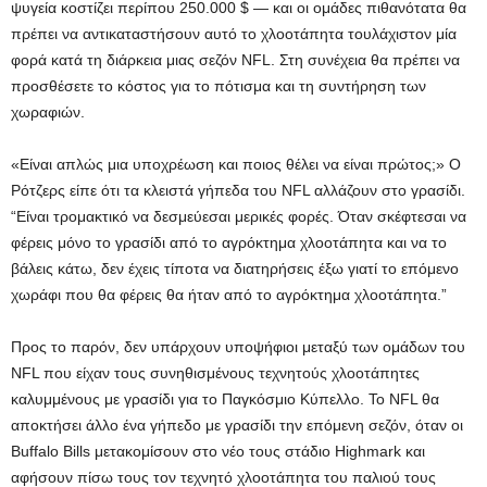
ψυγεία κοστίζει περίπου 250.000 $ — και οι ομάδες πιθανότατα θα
πρέπει να αντικαταστήσουν αυτό το χλοοτάπητα τουλάχιστον μία
φορά κατά τη διάρκεια μιας σεζόν NFL. Στη συνέχεια θα πρέπει να
προσθέσετε το κόστος για το πότισμα και τη συντήρηση των
χωραφιών.
«Είναι απλώς μια υποχρέωση και ποιος θέλει να είναι πρώτος;» Ο
Ρότζερς είπε ότι τα κλειστά γήπεδα του NFL αλλάζουν στο γρασίδι.
“Είναι τρομακτικό να δεσμεύεσαι μερικές φορές. Όταν σκέφτεσαι να
φέρεις μόνο το γρασίδι από το αγρόκτημα χλοοτάπητα και να το
βάλεις κάτω, δεν έχεις τίποτα να διατηρήσεις έξω γιατί το επόμενο
χωράφι που θα φέρεις θα ήταν από το αγρόκτημα χλοοτάπητα.”
Προς το παρόν, δεν υπάρχουν υποψήφιοι μεταξύ των ομάδων του
NFL που είχαν τους συνηθισμένους τεχνητούς χλοοτάπητες
καλυμμένους με γρασίδι για το Παγκόσμιο Κύπελλο. Το NFL θα
αποκτήσει άλλο ένα γήπεδο με γρασίδι την επόμενη σεζόν, όταν οι
Buffalo Bills μετακομίσουν στο νέο τους στάδιο Highmark και
αφήσουν πίσω τους τον τεχνητό χλοοτάπητα του παλιού τους