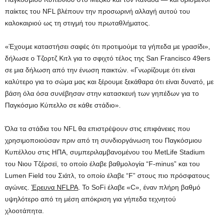
παίκτες του NFL βλέπουν την προσωρινή αλλαγή αυτού του
καλοκαιριού ως τη στιγμή του πρωταθλήματος.
«Έχουμε καταστήσει σαφές ότι προτιμούμε τα γήπεδα με γρασίδι»,
δήλωσε ο Τζορτζ Κιτλ για το σφιχτό τέλος της San Francisco 49ers
σε μια δήλωση από την ένωση παικτών. «Γνωρίζουμε ότι είναι
καλύτερο για το σώμα μας και ξέρουμε ξεκάθαρα ότι είναι δυνατό, με
βάση όλα όσα συνέβησαν στην κατασκευή των γηπέδων για το
Παγκόσμιο Κύπελλο σε κάθε στάδιο».
Όλα τα στάδια του NFL θα επιστρέψουν στις επιφάνειες που
χρησιμοποιούσαν πριν από τη συνδιοργάνωση του Παγκόσμιου
Κυπέλλου στις ΗΠΑ, συμπεριλαμβανομένου του MetLife Stadium
του Νιου Τζέρσεϊ, το οποίο έλαβε βαθμολογία “F-minus” και του
Lumen Field του Σιάτλ, το οποίο έλαβε “F” στους πιο πρόσφατους
αγώνες.
Έρευνα NFLPA
. Το SoFi έλαβε «C», έναν πλήρη βαθμό
υψηλότερο από τη μέση απόκριση για γήπεδα τεχνητού
χλοοτάπητα.