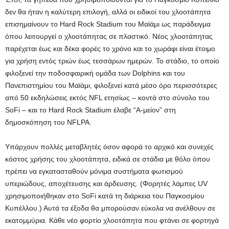
δεν θα ήταν η καλύτερη επιλογή, αλλά οι ειδικοί του χλοοτάπητα
επισημαίνουν το Hard Rock Stadium του Μαϊάμι ως παράδειγμα
όπου λειτουργεί ο χλοοτάπητας σε πλαστικό. Νέος χλοοτάπητας
παρέχεται έως και δέκα φορές το χρόνο και το χωράφι είναι έτοιμο
για χρήση εντός τριών έως τεσσάρων ημερών. Το στάδιο, το οποίο
φιλοξενεί την ποδοσφαιρική ομάδα των Dolphins και του
Πανεπιστημίου του Μαϊάμι, φιλοξενεί κατά μέσο όρο περισσότερες
από 50 εκδηλώσεις εκτός NFL ετησίως – κοντά στο σύνολο του
SoFi – και το Hard Rock Stadium έλαβε “Α-μείον” στη
δημοσκόπηση του NFLPA.
Υπάρχουν πολλές μεταβλητές όσον αφορά το αρχικό και συνεχές
κόστος χρήσης του χλοοτάπητα, ειδικά σε στάδια με θόλο όπου
πρέπει να εγκατασταθούν μόνιμα συστήματα φωτισμού
υπεριώδους, αποχέτευσης και άρδευσης. (Φορητές λάμπες UV
χρησιμοποιήθηκαν στο SoFi κατά τη διάρκεια του Παγκοσμίου
Κυπέλλου.) Αυτά τα έξοδα θα μπορούσαν εύκολα να ανέλθουν σε
εκατομμύρια. Κάθε νέο φορτίο χλοοτάπητα που φτάνει σε φορτηγά