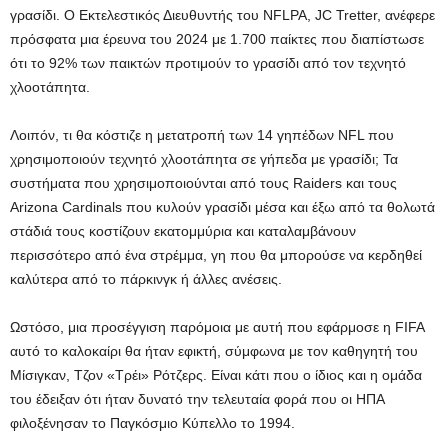
γρασίδι. Ο Εκτελεστικός Διευθυντής του NFLPA, JC Tretter, ανέφερε
πρόσφατα μια έρευνα του 2024 με 1.700 παίκτες που διαπίστωσε
ότι το 92% των παικτών προτιμούν το γρασίδι από τον τεχνητό
χλοοτάπητα.
Λοιπόν, τι θα κόστιζε η μετατροπή των 14 γηπέδων NFL που
χρησιμοποιούν τεχνητό χλοοτάπητα σε γήπεδα με γρασίδι; Τα
συστήματα που χρησιμοποιούνται από τους Raiders και τους
Arizona Cardinals που κυλούν γρασίδι μέσα και έξω από τα θολωτά
στάδιά τους κοστίζουν εκατομμύρια και καταλαμβάνουν
περισσότερο από ένα στρέμμα, γη που θα μπορούσε να κερδηθεί
καλύτερα από το πάρκινγκ ή άλλες ανέσεις.
Ωστόσο, μια προσέγγιση παρόμοια με αυτή που εφάρμοσε η FIFA
αυτό το καλοκαίρι θα ήταν εφικτή, σύμφωνα με τον καθηγητή του
Μίσιγκαν, Τζον «Τρέι» Ρότζερς. Είναι κάτι που ο ίδιος και η ομάδα
του έδειξαν ότι ήταν δυνατό την τελευταία φορά που οι ΗΠΑ
φιλοξένησαν το Παγκόσμιο Κύπελλο το 1994.