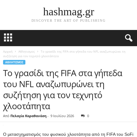
hashmag.gr
DISCOVER THE ART OF PUBLISHING
Αρχική
Αθλητισμος
Το γρασίδι της FIFA στα γήπεδα του NFL αναζωπυρώνει τη
συζήτηση για τον τεχνητό χλοοτάπητα
ΑΘΛΗΤΙΣΜΟΣ
Το γρασίδι της FIFA στα γήπεδα
του NFL αναζωπυρώνει τη
συζήτηση για τον τεχνητό
χλοοτάπητα
Από
Πελαγία Καραθανάση
-
9 Ιουλίου 2026
0
Ο μετασχηματισμός του φυσικού χλοοτάπητα από τη FIFA του SoFi