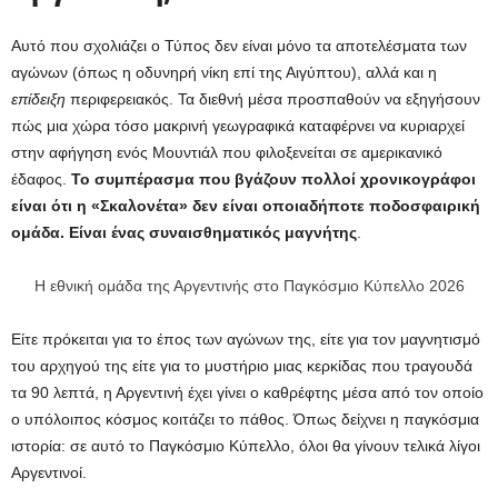
Αυτό που σχολιάζει ο Τύπος δεν είναι μόνο τα αποτελέσματα των
αγώνων (όπως η οδυνηρή νίκη επί της Αιγύπτου), αλλά και η
επίδειξη
περιφερειακός. Τα διεθνή μέσα προσπαθούν να εξηγήσουν
πώς μια χώρα τόσο μακρινή γεωγραφικά καταφέρνει να κυριαρχεί
στην αφήγηση ενός Μουντιάλ που φιλοξενείται σε αμερικανικό
έδαφος.
Το συμπέρασμα που βγάζουν πολλοί χρονικογράφοι
είναι ότι η «Σκαλονέτα» δεν είναι οποιαδήποτε ποδοσφαιρική
ομάδα. Είναι ένας συναισθηματικός μαγνήτης
.
Η εθνική ομάδα της Αργεντινής στο Παγκόσμιο Κύπελλο 2026
Είτε πρόκειται για το έπος των αγώνων της, είτε για τον μαγνητισμό
του αρχηγού της είτε για το μυστήριο μιας κερκίδας που τραγουδά
τα 90 λεπτά, η Αργεντινή έχει γίνει ο καθρέφτης μέσα από τον οποίο
ο υπόλοιπος κόσμος κοιτάζει το πάθος. Όπως δείχνει η παγκόσμια
ιστορία: σε αυτό το Παγκόσμιο Κύπελλο, όλοι θα γίνουν τελικά λίγοι
Αργεντινοί.