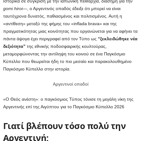
Ιστορικά σε σύγκριση με την ιαπωνική πειθαρχία, διάσημη για την
gomi hiroi
—, ο Αργεντινός οπαδός έδειξε ότι μπορεί να είναι
ταυτόχρονα δυνατός, παθιασμένος και πολιτισμένος. Αυτή η
«αντίθεση» μεταξύ της φήμης του «inflada brava» και της
πραγματικότητας μιας κοινότητας που οργανώνεται για να αφήνει τα
πάντα άψογα έχει περιγραφεί από τον Τύπο ως
“ξεκλειδώθηκε νέα
δεξιότητα”
της εθνικής ποδοσφαιρικής κουλτούρας,
μεταμορφώνοντας την αντίληψη του κοινού σε ένα Παγκόσμιο
Κύπελλο που θεωρείται ήδη το πιο μεσαίο και παρακολουθημένο
Παγκόσμιο Κύπελλο στην ιστορία.
Αργεντινοί οπαδοί
«Ο Θεός ανέστη»: ο παγκόσμιος Τύπος τόνισε τη μεγάλη νίκη της
Αργεντινής επί της Αιγύπτου για το Παγκόσμιο Κύπελλο 2026
Γιατί βλέπουν τόσο πολύ την
Αργεντινή;