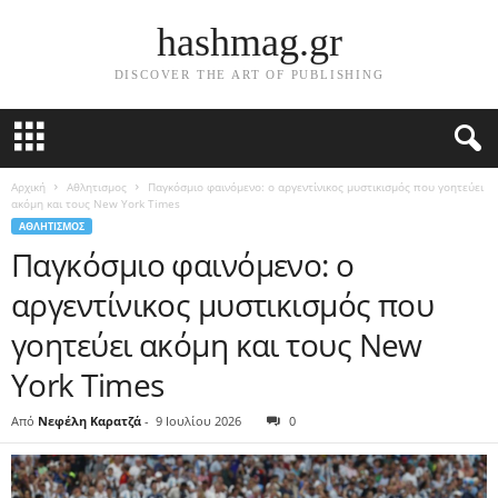
hashmag.gr
DISCOVER THE ART OF PUBLISHING
Αρχική
Αθλητισμος
Παγκόσμιο φαινόμενο: ο αργεντίνικος μυστικισμός που γοητεύει
ακόμη και τους New York Times
ΑΘΛΗΤΙΣΜΟΣ
Παγκόσμιο φαινόμενο: ο
αργεντίνικος μυστικισμός που
γοητεύει ακόμη και τους New
York Times
Από
Νεφέλη Καρατζά
-
9 Ιουλίου 2026
0