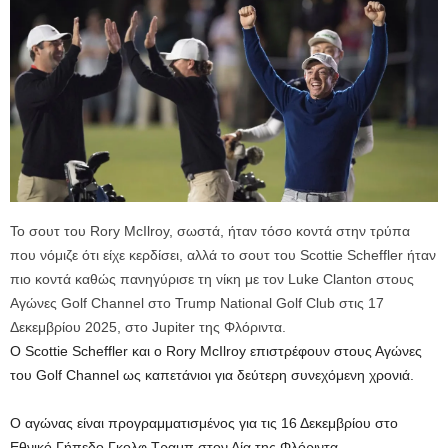
Το σουτ του Rory McIlroy, σωστά, ήταν τόσο κοντά στην τρύπα
που νόμιζε ότι είχε κερδίσει, αλλά το σουτ του Scottie Scheffler ήταν
πιο κοντά καθώς πανηγύρισε τη νίκη με τον Luke Clanton στους
Αγώνες Golf Channel στο Trump National Golf Club στις 17
Δεκεμβρίου 2025, στο Jupiter της Φλόριντα.
Ο Scottie Scheffler και ο Rory McIlroy επιστρέφουν στους Αγώνες
του Golf Channel ως καπετάνιοι για δεύτερη συνεχόμενη χρονιά.
Ο αγώνας είναι προγραμματισμένος για τις 16 Δεκεμβρίου στο
Εθνικό Γήπεδο Γκολφ Τραμπ στον Δία της Φλόριντα.