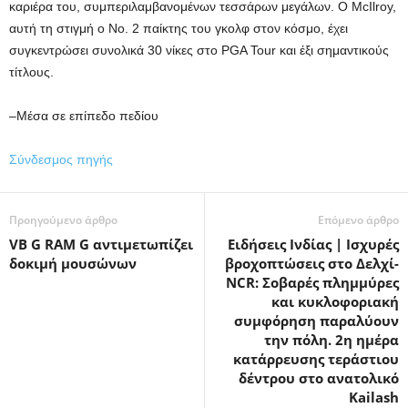
καριέρα του, συμπεριλαμβανομένων τεσσάρων μεγάλων. Ο McIlroy,
αυτή τη στιγμή ο Νο. 2 παίκτης του γκολφ στον κόσμο, έχει
συγκεντρώσει συνολικά 30 νίκες στο PGA Tour και έξι σημαντικούς
τίτλους.
–Μέσα σε επίπεδο πεδίου
Σύνδεσμος πηγής
Προηγούμενο άρθρο
Επόμενο άρθρο
VB G RAM G αντιμετωπίζει
Ειδήσεις Ινδίας | Ισχυρές
δοκιμή μουσώνων
βροχοπτώσεις στο Δελχί-
NCR: Σοβαρές πλημμύρες
και κυκλοφοριακή
συμφόρηση παραλύουν
την πόλη. 2η ημέρα
κατάρρευσης τεράστιου
δέντρου στο ανατολικό
Kailash