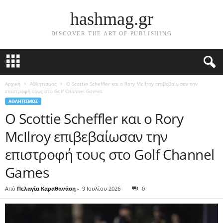
hashmag.gr
DISCOVER THE ART OF PUBLISHING
Αρχική
Αθλητισμος
Ο Scottie Scheffler και ο Rory McIlroy επιβεβαίωσαν την
επιστροφή τους στο Golf Channel Games
ΑΘΛΗΤΙΣΜΟΣ
Ο Scottie Scheffler και ο Rory
McIlroy επιβεβαίωσαν την
επιστροφή τους στο Golf Channel
Games
Από
Πελαγία Καραθανάση
-
9 Ιουλίου 2026
0