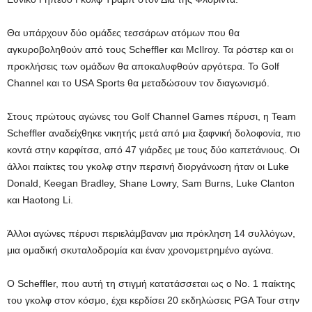
Θα υπάρχουν δύο ομάδες τεσσάρων ατόμων που θα
αγκυροβοληθούν από τους Scheffler και McIlroy. Τα ρόστερ και οι
προκλήσεις των ομάδων θα αποκαλυφθούν αργότερα. Το Golf
Channel και το USA Sports θα μεταδώσουν τον διαγωνισμό.
Στους πρώτους αγώνες του Golf Channel Games πέρυσι, η Team
Scheffler αναδείχθηκε νικητής μετά από μια ξαφνική δολοφονία, πιο
κοντά στην καρφίτσα, από 47 γιάρδες με τους δύο καπετάνιους. Οι
άλλοι παίκτες του γκολφ στην περσινή διοργάνωση ήταν οι Luke
Donald, Keegan Bradley, Shane Lowry, Sam Burns, Luke Clanton
και Haotong Li.
Άλλοι αγώνες πέρυσι περιελάμβαναν μια πρόκληση 14 συλλόγων,
μια ομαδική σκυταλοδρομία και έναν χρονομετρημένο αγώνα.
Ο Scheffler, που αυτή τη στιγμή κατατάσσεται ως ο Νο. 1 παίκτης
του γκολφ στον κόσμο, έχει κερδίσει 20 εκδηλώσεις PGA Tour στην