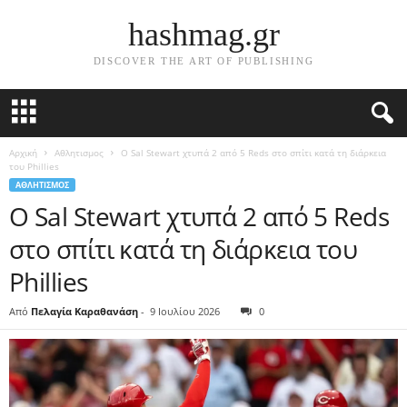
hashmag.gr
DISCOVER THE ART OF PUBLISHING
Αρχική
Αθλητισμος
Ο Sal Stewart χτυπά 2 από 5 Reds στο σπίτι κατά τη διάρκεια
του Phillies
ΑΘΛΗΤΙΣΜΟΣ
Ο Sal Stewart χτυπά 2 από 5 Reds
στο σπίτι κατά τη διάρκεια του
Phillies
Από
Πελαγία Καραθανάση
-
9 Ιουλίου 2026
0