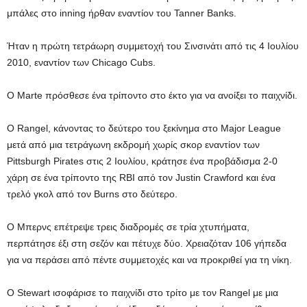
μπάλες στο inning ήρθαν εναντίον του Tanner Banks.
Ήταν η πρώτη τετράωρη συμμετοχή του Σινσινάτι από τις 4 Ιουλίου
2010, εναντίον των Chicago Cubs.
Ο Marte πρόσθεσε ένα τρίποντο στο έκτο για να ανοίξει το παιχνίδι.
Ο Rangel, κάνοντας το δεύτερο του ξεκίνημα στο Major League
μετά από μια τετράγωνη εκδρομή χωρίς σκορ εναντίον των
Pittsburgh Pirates στις 2 Ιουλίου, κράτησε ένα προβάδισμα 2-0
χάρη σε ένα τρίποντο της RBI από τον Justin Crawford και ένα
τρελό γκολ από τον Burns στο δεύτερο.
Ο Μπερνς επέτρεψε τρεις διαδρομές σε τρία χτυπήματα,
περπάτησε έξι στη σεζόν και πέτυχε δύο. Χρειαζόταν 106 γήπεδα
για να περάσει από πέντε συμμετοχές και να προκριθεί για τη νίκη.
Ο Stewart ισοφάρισε το παιχνίδι στο τρίτο με τον Rangel με μια