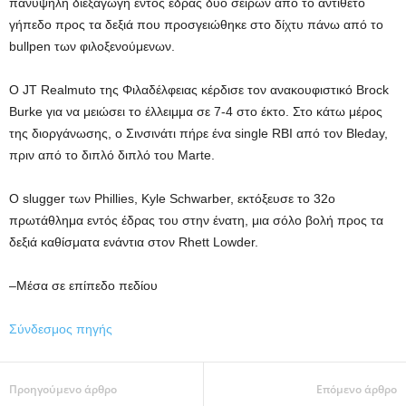
πανύψηλη διεξαγωγή εντός έδρας δύο σειρών από το αντίθετο
γήπεδο προς τα δεξιά που προσγειώθηκε στο δίχτυ πάνω από το
bullpen των φιλοξενούμενων.
Ο JT Realmuto της Φιλαδέλφειας κέρδισε τον ανακουφιστικό Brock
Burke για να μειώσει το έλλειμμα σε 7-4 στο έκτο. Στο κάτω μέρος
της διοργάνωσης, ο Σινσινάτι πήρε ένα single RBI από τον Bleday,
πριν από το διπλό διπλό του Marte.
Ο slugger των Phillies, Kyle Schwarber, εκτόξευσε το 32ο
πρωτάθλημα εντός έδρας του στην ένατη, μια σόλο βολή προς τα
δεξιά καθίσματα ενάντια στον Rhett Lowder.
–Μέσα σε επίπεδο πεδίου
Σύνδεσμος πηγής
Προηγούμενο άρθρο
Επόμενο άρθρο