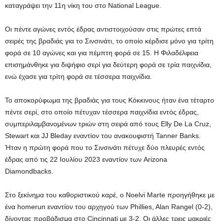
καταγράψει την 11η νίκη του στο National League.
Οι πέντε αγώνες εντός έδρας αντιστοιχούσαν στις πρώτες επτά
σειρές της βραδιάς για το Σινσινάτι, το οποίο κέρδισε μόνο για τρίτη
φορά σε 10 αγώνες και για πέμπτη φορά σε 15. Η Φιλαδέλφεια
επισημάνθηκε για διψήφιο σερί για δεύτερη φορά σε τρία παιχνίδια,
ενώ έχασε για τρίτη φορά σε τέσσερα παιχνίδια.
Το αποκορύφωμα της βραδιάς για τους Κόκκινους ήταν ένα τέταρτο
πέντε σερί, στο οποίο πέτυχαν τέσσερα παιχνίδια εντός έδρας,
συμπεριλαμβανομένων τριών στη σειρά από τους Elly De La Cruz,
Stewart και JJ Bleday εναντίον του ανακουφιστή Tanner Banks.
Ήταν η πρώτη φορά που το Σινσινάτι πέτυχε δύο πλευρές εντός
έδρας από τις 22 Ιουλίου 2023 εναντίον των Arizona
Diamondbacks.
Στο ξεκίνημα του καθοριστικού καρέ, ο Noelvi Marte προηγήθηκε με
ένα homerun εναντίον του αρχηγού των Phillies, Alan Rangel (0-2),
δίνοντας προβάδισμα στο Cincinnati με 3-2. Οι άλλες τρεις μακριές