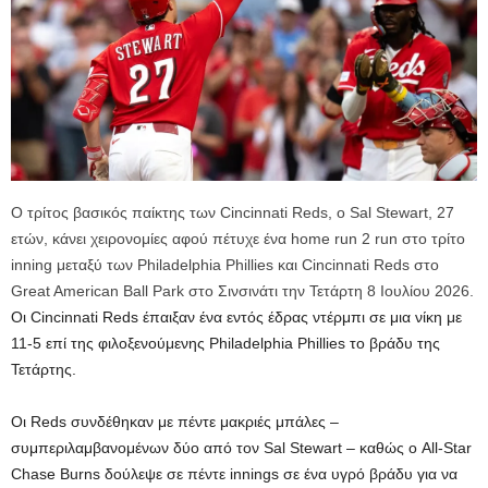
Ο τρίτος βασικός παίκτης των Cincinnati Reds, ο Sal Stewart, 27
ετών, κάνει χειρονομίες αφού πέτυχε ένα home run 2 run στο τρίτο
inning μεταξύ των Philadelphia Phillies και Cincinnati Reds στο
Great American Ball Park στο Σινσινάτι την Τετάρτη 8 Ιουλίου 2026.
Οι Cincinnati Reds έπαιξαν ένα εντός έδρας ντέρμπι σε μια νίκη με
11-5 επί της φιλοξενούμενης Philadelphia Phillies το βράδυ της
Τετάρτης.
Οι Reds συνδέθηκαν με πέντε μακριές μπάλες –
συμπεριλαμβανομένων δύο από τον Sal Stewart – καθώς ο All-Star
Chase Burns δούλεψε σε πέντε innings σε ένα υγρό βράδυ για να