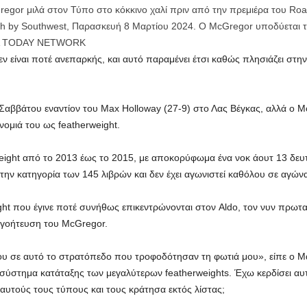
regor μιλά στον Τύπο στο κόκκινο χαλί πριν από την πρεμιέρα του R
th by Southwest, Παρασκευή 8 Μαρτίου 2024. Ο McGregor υποδύεται το
USA TODAY NETWORK
 είναι ποτέ ανεπαρκής, και αυτό παραμένει έτσι καθώς πλησιάζει στ
Σαββάτου εναντίον του Max Holloway (27-9) στο Λας Βέγκας, αλλά ο Mc
ομιά του ως featherweight.
eight από το 2013 έως το 2015, με αποκορύφωμα ένα νοκ άουτ 13 δευ
την κατηγορία των 145 λιβρών και δεν έχει αγωνιστεί καθόλου σε αγών
ight που έγινε ποτέ συνήθως επικεντρώνονται στον Aldo, τον νυν πρωτ
ογοήτευση του McGregor.
υ σε αυτό το στρατόπεδο που τροφοδότησαν τη φωτιά μου», είπε ο Μ
σύστημα κατάταξης των μεγαλύτερων featherweights. Έχω κερδίσει αυτ
 αυτούς τους τύπους και τους κράτησα εκτός λίστας;