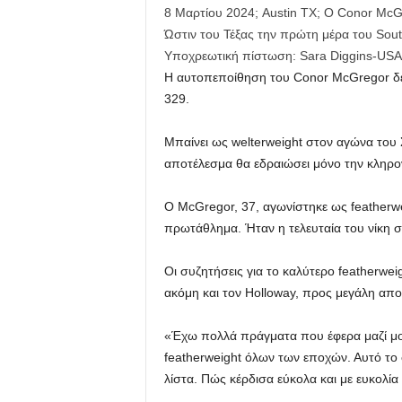
8 Μαρτίου 2024; Austin TX; Ο Conor McG
Ώστιν του Τέξας την πρώτη μέρα του Sou
Υποχρεωτική πίστωση: Sara Diggins-
Η αυτοπεποίθηση του Conor McGregor δεν
329.
Μπαίνει ως welterweight στον αγώνα του 
αποτέλεσμα θα εδραιώσει μόνο την κληρον
Ο McGregor, 37, αγωνίστηκε ως featherw
πρωτάθλημα. Ήταν η τελευταία του νίκη σ
Οι συζητήσεις για το καλύτερο featherwe
ακόμη και τον Holloway, προς μεγάλη απ
«Έχω πολλά πράγματα που έφερα μαζί μο
featherweight όλων των εποχών. Αυτό το 
λίστα. Πώς κέρδισα εύκολα και με ευκολία