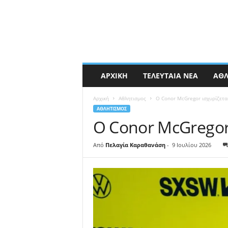
ΑΡΧΙΚΉ
ΤΕΛΕΥΤΑΊΑ ΝΈΑ
ΑΘΛ
Αρχική
Αθλητισμος
Ο Conor McGregor ισχυρίζεται
ΑΘΛΗΤΙΣΜΟΣ
Ο Conor McGregor 
Από
Πελαγία Καραθανάση
-
9 Ιουλίου 2026