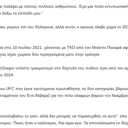
ει παλέψει με τόσους πολλούς ανθρώπους. Έχει μια πολύ εντυπωσιακή 
 δείξω το επίπεδό μου.”
εις γύρους επί του Χόλογουεϊ, αλλά αυτός ο αγώνας έλαβε χώρα το 2013
 στις 10 Ιουλίου 2021, χάνοντας με TKO από τον Ντάστιν Πουαριέ αφ
ές είχαν χωρίσει δύο προηγούμενα ματς στην τριλογία.
Gregor υπέστη τραυματισμό στο δάχτυλο του ποδιού πριν από τον αγ
ου 2024.
ου UFC που έγινε ταυτόχρονα πρωταθλητής σε δύο κατηγορίες βάρους τ
σταμάτησε τον Έντι Άλβαρεζ για τον τίτλο ελαφρών βαρών τον Νοέμβρι
ι καταλαβαίνω το γιατί, αλλά δεν μπορείς να παρασυρθείς σε αυτό”, είπε
λύτερος; Ποιος ήταν ο καλύτερος; Και είμαι εγώ. Τα αποτελέσματα το δείχ