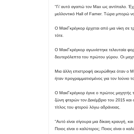
“Γι’ αυτό αγαπώ τον Max ως αντίπαλο. Έχ
μελλοντικό Hall of Famer. Τώρα μπορώ να
Ο ΜακΓκρέγκορ έρχεται από μια νίκη σε τρ
τότε.
Ο ΜακΓκρέγκορ αγωνίστηκε τελευταία φορά
δευτερόλεπτα του πρώτου γύρου. Οι μαχητ
Μια άλλη επιστροφή ακυρώθηκε όταν ο Mc
ήταν προγραμματισμένος για τον Ιούνιο τ
Ο ΜακΓκρέγκορ έγινε ο πρώτος μαχητής τ
ζώνη φτερών τον Δεκέμβριο του 2015 και 
τίτλος του φτερού λόγω αδράνειας.
“Αυτό είναι σίγουρα μια δίκαιη κραυγή, κα
Ποιος είναι ο καλύτερος; Ποιος είναι ο κα