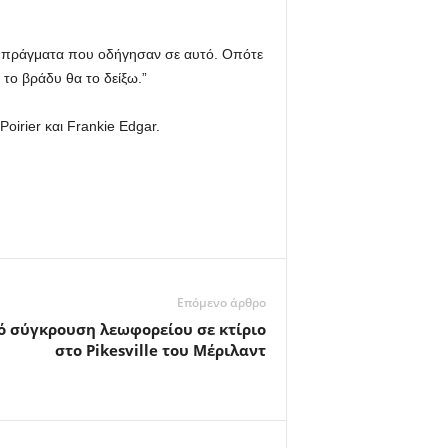
ια πράγματα που οδήγησαν σε αυτό. Οπότε
το βράδυ θα το δείξω.”
oirier και Frankie Edgar.
Επόμενο άρθρο
ό σύγκρουση λεωφορείου σε κτίριο
στο Pikesville του Μέριλαντ