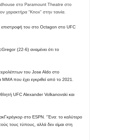
oadhouse στο Paramount Theatre στο
ν χαρακτήρα “Knox” στην ταινία.
ην επιστροφή του στο Octagon στο UFC
Gregor (22-6) αναμένει ότι το
τερολέπτων του Jose Aldo στο
α MMA που έχει εγκριθεί από το 2021.
αθλητή UFC Alexander Volkanovski και
ακΓκρέγκορ στο ESPN. “Ένα: το καλύτερο
ούς τους τύπους, αλλά δεν είμαι στη