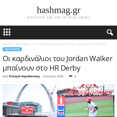
hashmag.gr
DISCOVER THE ART OF PUBLISHING
Αρχική
Αθλητισμος
Οι καρδινάλιοι του Jordan Walker μπαίνουν στο HR Derby
ΑΘΛΗΤΙΣΜΟΣ
Οι καρδινάλιοι του Jordan Walker
μπαίνουν στο HR Derby
Από
Πελαγία Καραθανάση
-
9 Ιουλίου 2026
0