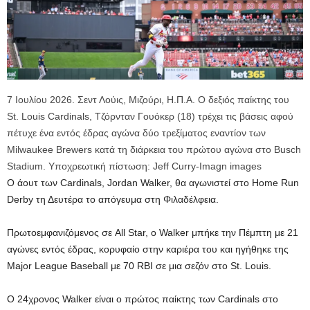
7 Ιουλίου 2026. Σεντ Λούις, Μιζούρι, Η.Π.Α. Ο δεξιός παίκτης του
St. Louis Cardinals, Τζόρνταν Γουόκερ (18) τρέχει τις βάσεις αφού
πέτυχε ένα εντός έδρας αγώνα δύο τρεξίματος εναντίον των
Milwaukee Brewers κατά τη διάρκεια του πρώτου αγώνα στο Busch
Stadium. Υποχρεωτική πίστωση: Jeff Curry-Imagn images
Ο άουτ των Cardinals, Jordan Walker, θα αγωνιστεί στο Home Run
Derby τη Δευτέρα το απόγευμα στη Φιλαδέλφεια.
Πρωτοεμφανιζόμενος σε All Star, ο Walker μπήκε την Πέμπτη με 21
αγώνες εντός έδρας, κορυφαίο στην καριέρα του και ηγήθηκε της
Major League Baseball με 70 RBI σε μια σεζόν στο St. Louis.
Ο 24χρονος Walker είναι ο πρώτος παίκτης των Cardinals στο