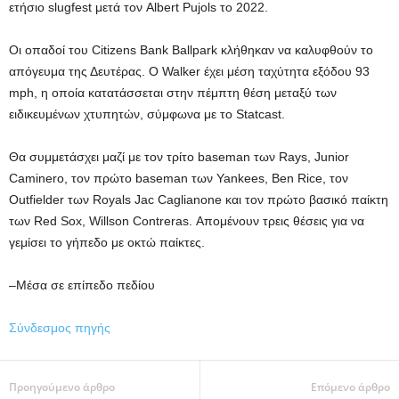
ετήσιο slugfest μετά τον Albert Pujols το 2022.
Οι οπαδοί του Citizens Bank Ballpark κλήθηκαν να καλυφθούν το
απόγευμα της Δευτέρας. Ο Walker έχει μέση ταχύτητα εξόδου 93
mph, η οποία κατατάσσεται στην πέμπτη θέση μεταξύ των
ειδικευμένων χτυπητών, σύμφωνα με το Statcast.
Θα συμμετάσχει μαζί με τον τρίτο baseman των Rays, Junior
Caminero, τον πρώτο baseman των Yankees, Ben Rice, τον
Outfielder των Royals Jac Caglianone και τον πρώτο βασικό παίκτη
των Red Sox, Willson Contreras. Απομένουν τρεις θέσεις για να
γεμίσει το γήπεδο με οκτώ παίκτες.
–Μέσα σε επίπεδο πεδίου
Σύνδεσμος πηγής
Προηγούμενο άρθρο
Επόμενο άρθρο