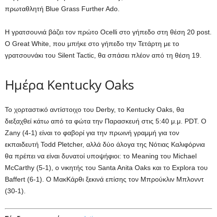
πρωταθλητή Blue Grass Further Ado.
Η γρατσουνιά βάζει τον πρώτο Ocelli στο γήπεδο στη θέση 20 post.
Ο Great White, που μπήκε στο γήπεδο την Τετάρτη με το
γρατσουνάκι του Silent Tactic, θα σπάσει πλέον από τη θέση 19.
Ημέρα Kentucky Oaks
Το χορταστικό αντίστοιχο του Derby, το Kentucky Oaks, θα
διεξαχθεί κάτω από τα φώτα την Παρασκευή στις 5:40 μ.μ. PDT. Ο
Zany (4-1) είναι το φαβορί για την πρωινή γραμμή για τον
εκπαιδευτή Todd Pletcher, αλλά δύο άλογα της Νότιας Καλιφόρνια
θα πρέπει να είναι δυνατοί υποψήφιοι: το Meaning του Michael
McCarthy (5-1), ο νικητής του Santa Anita Oaks και το Explora του
Baffert (6-1). Ο ΜακΚάρθι ξεκινά επίσης τον Μπρούκλιν Μπλονντ
(30-1).