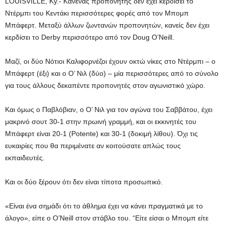
LOUISVILLE, Ky.-
Κανένας προπονητής δεν έχει κερδίσει το
Ντέρμπι του Κεντάκι περισσότερες φορές από τον Μπομπ
Μπάφερτ. Μεταξύ άλλων ζωντανών προπονητών, κανείς δεν έχει
κερδίσει το Derby περισσότερο από τον Doug O’Neill.
Μαζί, οι δύο Νότιοι Καλιφορνέζοι έχουν οκτώ νίκες στο Ντέρμπι – ο
Μπάφερτ (έξι) και ο Ο’ Νιλ (δύο) – μία περισσότερες από το σύνολο
για τους άλλους δεκαπέντε προπονητές στον αγωνιστικό χώρο.
Και όμως ο Παβλόβιαν, ο Ο’ Νιλ για τον αγώνα του Σαββάτου, έχει
μακρινό σουτ 30-1 στην πρωινή γραμμή, και οι εκκινητές του
Μπάφερτ είναι 20-1 (Potente) και 30-1 (δοκιμή λίθου). Όχι τις
ευκαιρίες που θα περιμένατε αν κοιτούσατε απλώς τους
εκπαιδευτές.
Και οι δύο ξέρουν ότι δεν είναι τίποτα προσωπικό.
«Είναι ένα σημάδι ότι το άθλημα έχει να κάνει πραγματικά με το
άλογο», είπε ο O’Neill στον στάβλο του. “Είτε είσαι ο Μπομπ είτε