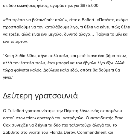
σε δύο εκκινήσεις φέτος, αγοράστηκε για $875.000.
«Θα πρέπει να βελτιωθούν πολύ», είπε ο Baffert. «Ποτέντε, ακόμα
προσπαθούμε να τον καταλάβουμε λίγο, τι θέλει να κάνει, πώς θέλει
να τρέξει, αλλά είναι ένα μεγάλο, δυνατό άλογο… Παίρνει το μίλι και
ένα τέταρτο».
“Και η λυδία λίθος πήγε πολύ καλά, και μετά έκανε ένα βήμα πίσω,
αλλά τον έστειλα πολύ, έτσι μπορεί να τον έβγαλα λίγο έξω. Αλλά
τώρα φαίνεται καλός. Δούλευε καλά εδώ, οπότε θα δούμε τι θα
γίνει.”
Δεύτερη γρατσουνιά
Ο Fulleffort γρατσουνίστηκε την Πέμπτη λόγω ενός σπασμένου
οστού στον πίσω αριστερό του αστράγαλο. Ο εκπαιδευτής Brad
Cox συνεχίζει να δείχνει τα δύο πιο ταλαντούχα άλογά του το
Σάββατο στο νικητή του Florida Derby, Commandment και