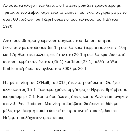
Αν αυτά τα άλογα ήταν λέι απ, ο Ποτέντε μοιάζει περισσότερο με
τρίποντο του Στίβεν Κάρι, ενώ το Litmus Test είναι συγκρίσιμο με το
σουτ 60 ποδιών του Τζέρι Γουέστ στους τελικούς του NBA του
1970.
Από τους 35 προηγούμενους αρχικούς του Baffert, οι τρεις
ξεκίνησαν με αποδόσεις 55-1 ή υψηλότερες (τερμάτισαν έκτης, 10η
και 17η θέση) και άλλοι τρεις ήταν στο 20-1 ή υψηλότερα. Δύο από
αυτούς τερμάτισαν ένατος (25-1) και 15ος (27-1), αλλά το War
Emblem κέρδισε τον αγώνα του 2002 με 20-1.
Η πρώτη νίκη του O’Neill, το 2012, ήταν απροσδόκητη. Θα έχω
άλλο κόστος 15-1. Τέσσερα χρόνια αργότερα, ο Nyquist θριάμβευσε
ως φαβορί με 2-1. Και τα δύο άλογα, όπως και το Pavlovian, ανήκαν
στον J. Paul Reddam. Μια νίκη το Σάββατο θα έκανε το δίδυμο
μόλις την τέταρτη ομάδα ιδιοκτήτη-προπονητή που κέρδισε το
Ντέρμπι τουλάχιστον τρεις φορές.