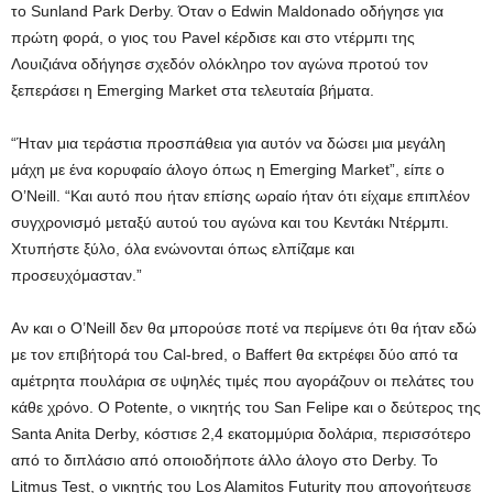
το Sunland Park Derby. Όταν ο Edwin Maldonado οδήγησε για
πρώτη φορά, ο γιος του Pavel κέρδισε και στο ντέρμπι της
Λουιζιάνα οδήγησε σχεδόν ολόκληρο τον αγώνα προτού τον
ξεπεράσει η Emerging Market στα τελευταία βήματα.
“Ήταν μια τεράστια προσπάθεια για αυτόν να δώσει μια μεγάλη
μάχη με ένα κορυφαίο άλογο όπως η Emerging Market”, είπε ο
O’Neill. “Και αυτό που ήταν επίσης ωραίο ήταν ότι είχαμε επιπλέον
συγχρονισμό μεταξύ αυτού του αγώνα και του Κεντάκι Ντέρμπι.
Χτυπήστε ξύλο, όλα ενώνονται όπως ελπίζαμε και
προσευχόμασταν.”
Αν και ο O’Neill δεν θα μπορούσε ποτέ να περίμενε ότι θα ήταν εδώ
με τον επιβήτορά του Cal-bred, ο Baffert θα εκτρέφει δύο από τα
αμέτρητα πουλάρια σε υψηλές τιμές που αγοράζουν οι πελάτες του
κάθε χρόνο. Ο Potente, ο νικητής του San Felipe και ο δεύτερος της
Santa Anita Derby, κόστισε 2,4 εκατομμύρια δολάρια, περισσότερο
από το διπλάσιο από οποιοδήποτε άλλο άλογο στο Derby. Το
Litmus Test, ο νικητής του Los Alamitos Futurity που απογοήτευσε