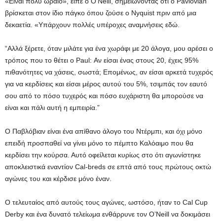
«Είναι πολύ ωραίο», είπε ο O’Neill, σημειώνοντας ότι ο Pavlovian
βρίσκεται στον ίδιο πάγκο όπου ζούσε ο Nyquist πριν από μια
δεκαετία. «Υπάρχουν πολλές υπέροχες αναμνήσεις εδώ.
“Αλλά ξέρετε, όταν μιλάτε για ένα χωράφι με 20 άλογα, μου αρέσει ο
τρόπος που το θέτει ο Paul: Αν είσαι ένας στους 20, έχεις 95%
πιθανότητες να χάσεις, σωστά; Επομένως, αν είσαι αρκετά τυχερός
για να κερδίσεις και είσαι μέρος αυτού του 5%, τσιμπάς τον εαυτό
σου από το πόσο τυχερός και πόσο ευχάριστη θα μπορούσε να
είναι και πάλι αυτή η εμπειρία.”
Ο Παβλόβιαν είναι ένα απίθανο άλογο του Ντέρμπι, και όχι μόνο
επειδή προσπαθεί να γίνει μόνο το πέμπτο Καλόαιμο που θα
κερδίσει την κούρσα. Αυτό οφείλεται κυρίως στο ότι αγωνίστηκε
αποκλειστικά εναντίον Cal-breds σε επτά από τους πρώτους οκτώ
αγώνες του και κέρδισε μόνο έναν.
Ο τελευταίος από αυτούς τους αγώνες, ωστόσο, ήταν το Cal Cup
Derby και ένα δυνατό τελείωμα ενθάρρυνε τον O’Neill να δοκιμάσει