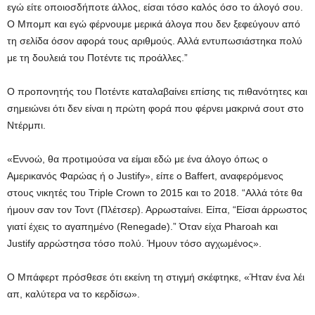
εγώ είτε οποιοσδήποτε άλλος, είσαι τόσο καλός όσο το άλογό σου.
Ο Μπομπ και εγώ φέρνουμε μερικά άλογα που δεν ξεφεύγουν από
τη σελίδα όσον αφορά τους αριθμούς. Αλλά εντυπωσιάστηκα πολύ
με τη δουλειά του Ποτέντε τις προάλλες.”
Ο προπονητής του Ποτέντε καταλαβαίνει επίσης τις πιθανότητες και
σημειώνει ότι δεν είναι η πρώτη φορά που φέρνει μακρινά σουτ στο
Ντέρμπι.
«Εννοώ, θα προτιμούσα να είμαι εδώ με ένα άλογο όπως ο
Αμερικανός Φαρώας ή ο Justify», είπε ο Baffert, αναφερόμενος
στους νικητές του Triple Crown το 2015 και το 2018. “Αλλά τότε θα
ήμουν σαν τον Τοντ (Πλέτσερ). Αρρωσταίνει. Είπα, “Είσαι άρρωστος
γιατί έχεις το αγαπημένο (Renegade).” Όταν είχα Pharoah και
Justify αρρώστησα τόσο πολύ. Ήμουν τόσο αγχωμένος».
Ο Μπάφερτ πρόσθεσε ότι εκείνη τη στιγμή σκέφτηκε, «Ήταν ένα λέι
απ, καλύτερα να το κερδίσω».