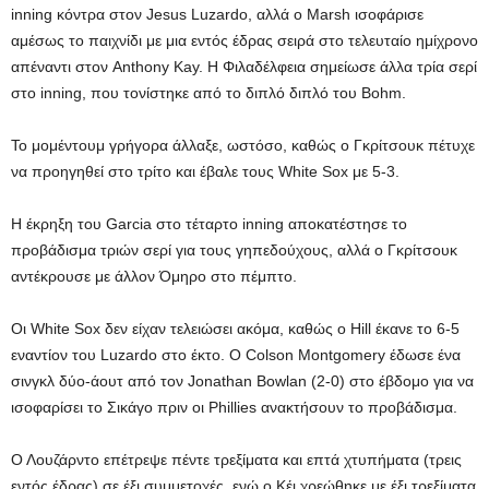
inning κόντρα στον Jesus Luzardo, αλλά ο Marsh ισοφάρισε
αμέσως το παιχνίδι με μια εντός έδρας σειρά στο τελευταίο ημίχρονο
απέναντι στον Anthony Kay. Η Φιλαδέλφεια σημείωσε άλλα τρία σερί
στο inning, που τονίστηκε από το διπλό διπλό του Bohm.
Το μομέντουμ γρήγορα άλλαξε, ωστόσο, καθώς ο Γκρίτσουκ πέτυχε
να προηγηθεί στο τρίτο και έβαλε τους White Sox με 5-3.
Η έκρηξη του Garcia στο τέταρτο inning αποκατέστησε το
προβάδισμα τριών σερί για τους γηπεδούχους, αλλά ο Γκρίτσουκ
αντέκρουσε με άλλον Όμηρο στο πέμπτο.
Οι White Sox δεν είχαν τελειώσει ακόμα, καθώς ο Hill έκανε το 6-5
εναντίον του Luzardo στο έκτο. Ο Colson Montgomery έδωσε ένα
σινγκλ δύο-άουτ από τον Jonathan Bowlan (2-0) στο έβδομο για να
ισοφαρίσει το Σικάγο πριν οι Phillies ανακτήσουν το προβάδισμα.
Ο Λουζάρντο επέτρεψε πέντε τρεξίματα και επτά χτυπήματα (τρεις
εντός έδρας) σε έξι συμμετοχές, ενώ ο Κέι χρεώθηκε με έξι τρεξίματα