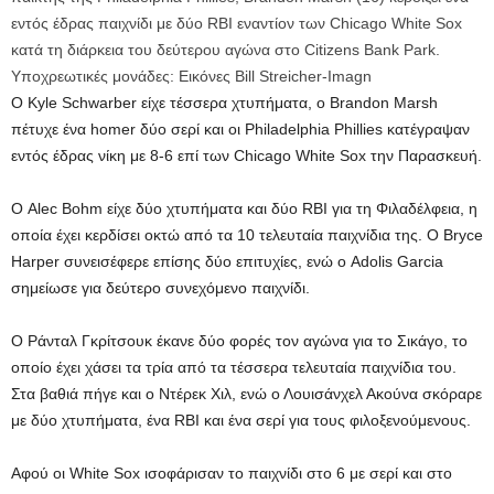
εντός έδρας παιχνίδι με δύο RBI εναντίον των Chicago White Sox
κατά τη διάρκεια του δεύτερου αγώνα στο Citizens Bank Park.
Υποχρεωτικές μονάδες: Εικόνες Bill Streicher-Imagn
Ο Kyle Schwarber είχε τέσσερα χτυπήματα, ο Brandon Marsh
πέτυχε ένα homer δύο σερί και οι Philadelphia Phillies κατέγραψαν
εντός έδρας νίκη με 8-6 επί των Chicago White Sox την Παρασκευή.
Ο Alec Bohm είχε δύο χτυπήματα και δύο RBI για τη Φιλαδέλφεια, η
οποία έχει κερδίσει οκτώ από τα 10 τελευταία παιχνίδια της. Ο Bryce
Harper συνεισέφερε επίσης δύο επιτυχίες, ενώ ο Adolis Garcia
σημείωσε για δεύτερο συνεχόμενο παιχνίδι.
Ο Ράνταλ Γκρίτσουκ έκανε δύο φορές τον αγώνα για το Σικάγο, το
οποίο έχει χάσει τα τρία από τα τέσσερα τελευταία παιχνίδια του.
Στα βαθιά πήγε και ο Ντέρεκ Χιλ, ενώ ο Λουισάνχελ Ακούνα σκόραρε
με δύο χτυπήματα, ένα RBI και ένα σερί για τους φιλοξενούμενους.
Αφού οι White Sox ισοφάρισαν το παιχνίδι στο 6 με σερί και στο