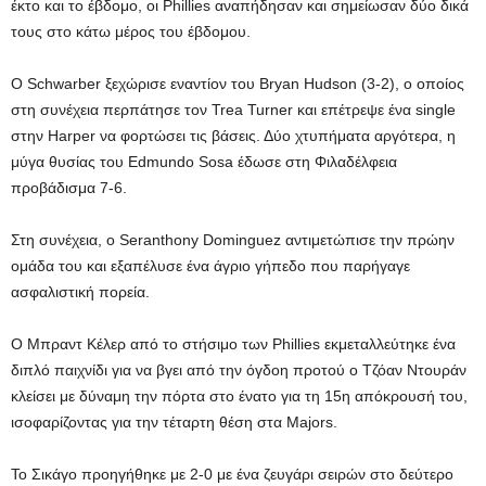
έκτο και το έβδομο, οι Phillies αναπήδησαν και σημείωσαν δύο δικά
τους στο κάτω μέρος του έβδομου.
Ο Schwarber ξεχώρισε εναντίον του Bryan Hudson (3-2), ο οποίος
στη συνέχεια περπάτησε τον Trea Turner και επέτρεψε ένα single
στην Harper να φορτώσει τις βάσεις. Δύο χτυπήματα αργότερα, η
μύγα θυσίας του Edmundo Sosa έδωσε στη Φιλαδέλφεια
προβάδισμα 7-6.
Στη συνέχεια, ο Seranthony Dominguez αντιμετώπισε την πρώην
ομάδα του και εξαπέλυσε ένα άγριο γήπεδο που παρήγαγε
ασφαλιστική πορεία.
Ο Μπραντ Κέλερ από το στήσιμο των Phillies εκμεταλλεύτηκε ένα
διπλό παιχνίδι για να βγει από την όγδοη προτού ο Τζόαν Ντουράν
κλείσει με δύναμη την πόρτα στο ένατο για τη 15η απόκρουσή του,
ισοφαρίζοντας για την τέταρτη θέση στα Majors.
Το Σικάγο προηγήθηκε με 2-0 με ένα ζευγάρι σειρών στο δεύτερο