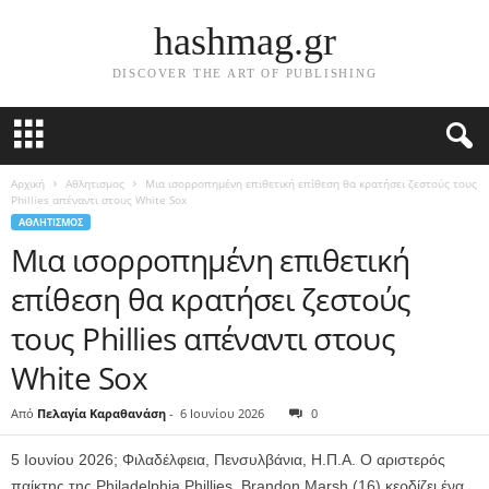
hashmag.gr
DISCOVER THE ART OF PUBLISHING
Αρχική
Αθλητισμος
Μια ισορροπημένη επιθετική επίθεση θα κρατήσει ζεστούς τους
Phillies απέναντι στους White Sox
ΑΘΛΗΤΙΣΜΟΣ
Μια ισορροπημένη επιθετική
επίθεση θα κρατήσει ζεστούς
τους Phillies απέναντι στους
White Sox
Από
Πελαγία Καραθανάση
-
6 Ιουνίου 2026
0
5 Ιουνίου 2026; Φιλαδέλφεια, Πενσυλβάνια, Η.Π.Α. Ο αριστερός
παίκτης της Philadelphia Phillies, Brandon Marsh (16) κερδίζει ένα