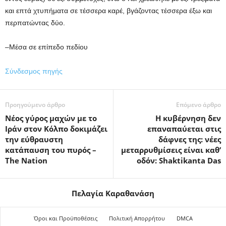
και επτά χτυπήματα σε τέσσερα καρέ, βγάζοντας τέσσερα έξω και
περπατώντας δύο.
–Μέσα σε επίπεδο πεδίου
Σύνδεσμος πηγής
Προηγούμενο άρθρο
Επόμενο άρθρο
Νέος γύρος μαχών με το
Η κυβέρνηση δεν
Ιράν στον Κόλπο δοκιμάζει
επαναπαύεται στις
την εύθραυστη
δάφνες της: νέες
κατάπαυση του πυρός –
μεταρρυθμίσεις είναι καθ’
The Nation
οδόν: Shaktikanta Das
Πελαγία Καραθανάση
Όροι και Προϋποθέσεις
Πολιτική Απορρήτου
DMCA