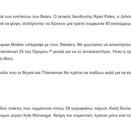
ία των ενστίκτων των Bears. Ο γενικός διευθυντής Ryan Poles, ο John
ard να φύγει, επιλέγοντας να δώσουν μια τριετή συμφωνία 40 εκατομμ
uan Brisker υπέγραψε με τους Steelers. Με ερωτήσεις να απαντήσουν 
μι
Thieneman 25 του Όρεγκον.
γενικά για να το αντικαταστήσει. Ήταν η
η θέση.
όλο που οι Bryant και Thieneman θα πρέπει να παίξουν καλά για να εί
δύο παίκτες που τερμάτισαν στους 26 κορυφαίους πέρυσι. Καλή δουλειά 
βδομου γύρου Kyle Monangai. Ακόμη πιο σημαντικό, έχασαν μόνο ένα παιχ