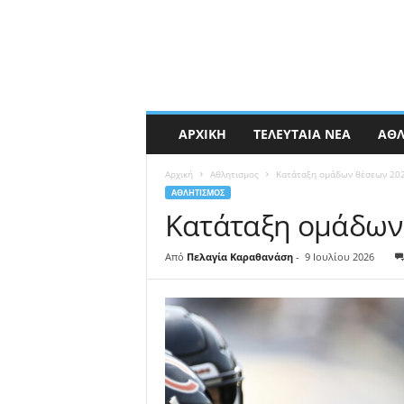
ΑΡΧΙΚΉ
ΤΕΛΕΥΤΑΊΑ ΝΈΑ
ΑΘΛ
Αρχική
Αθλητισμος
Κατάταξη ομάδων θέσεων 202
ΑΘΛΗΤΙΣΜΟΣ
Κατάταξη ομάδων 
Από
Πελαγία Καραθανάση
-
9 Ιουλίου 2026