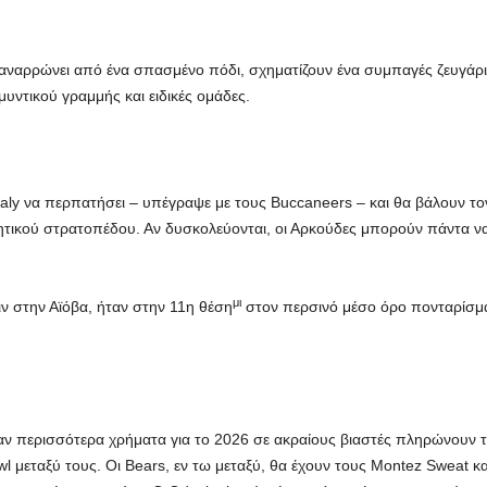
ς αναρρώνει από ένα σπασμένο πόδι, σχηματίζουν ένα συμπαγές ζευγάρι,
υντικού γραμμής και ειδικές ομάδες.
ly να περπατήσει – υπέγραψε με τους Buccaneers – και θα βάλουν τον
ητικού στρατοπέδου. Αν δυσκολεύονται, οι Αρκούδες μπορούν πάντα ν
μι
ιν στην Αϊόβα, ήταν στην 11η θέση
στον περσινό μέσο όρο πονταρίσματ
ν περισσότερα χρήματα για το 2026 σε ακραίους βιαστές πληρώνουν τ
owl μεταξύ τους. Οι Bears, εν τω μεταξύ, θα έχουν τους Montez Sweat 