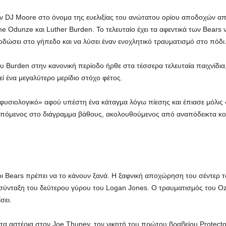
 DJ Moore στο όνομα της ευελιξίας του ανώτατου ορίου αποδοχών απα
Odunze και Luther Burden. Το τελευταίο έχει τα αφεντικά των Bears
δώσει στο γήπεδο και να λύσει έναν ενοχλητικό τραυματισμό στο πόδι
 Burden στην κανονική περίοδο ήρθε στα τέσσερα τελευταία παιχνίδια
ί ένα μεγαλύτερο μερίδιο στόχο φέτος.
 φυσιολογικό» αφού υπέστη ένα κάταγμα λόγω πίεσης και έπιασε μόλις 4
ι επόμενος στο διάγραμμα βάθους, ακολουθούμενος από αναπόδεικτα κ
 οι Bears πρέπει να το κάνουν ξανά. Η ξαφνική αποχώρηση του σέντερ
 σύνταξη του δεύτερου γύρου του Logan Jones. Ο τραυματισμός του Ozzy
σει.
τα αστέρια στον Joe Thuney, τον νικητή του πρώτου βραβείου Protector 