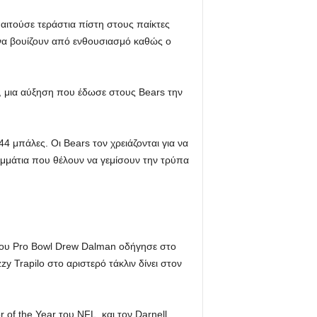
ιτούσε τεράστια πίστη στους παίκτες
 να βουίζουν από ενθουσιασμό καθώς ο
.
, μια αύξηση που έδωσε στους Bears την
4 μπάλες. Οι Bears τον χρειάζονται για να
ομμάτια που θέλουν να γεμίσουν την τρύπα
 του Pro Bowl Drew Dalman οδήγησε στο
 Trapilo στο αριστερό τάκλιν δίνει στον
of the Year του NFL, και τον Darnell