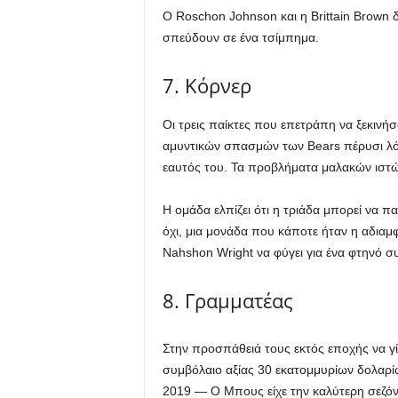
Ο Roschon Johnson και η Brittain Brown δ
σπεύδουν σε ένα τσίμπημα.
7. Κόρνερ
Οι τρεις παίκτες που επετράπη να ξεκινή
αμυντικών σπασμών των Bears πέρυσι λόγω
εαυτός του. Τα προβλήματα μαλακών ιστών
Η ομάδα ελπίζει ότι η τριάδα μπορεί να π
όχι, μια μονάδα που κάποτε ήταν η αδιαμ
Nahshon Wright να φύγει για ένα φτηνό συ
8. Γραμματέας
Στην προσπάθειά τους εκτός εποχής να γί
συμβόλαιο αξίας 30 εκατομμυρίων δολαρίω
2019 — Ο Μπους είχε την καλύτερη σεζόν 