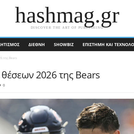
hashmag.gr
DISCOVER THE ART OF PUBLISHING
ΗΤΙΣΜΟΣ
ΔΙΕΘΝΉ
SHOWBIZ
ΕΠΙΣΤΉΜΗ ΚΑΙ ΤΕΧΝΟΛΟ
6 της Bears
θέσεων 2026 της Bears
0