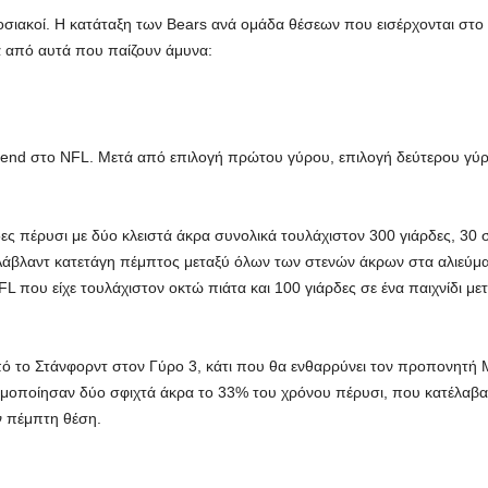
σιακοί. Η κατάταξη των Bears ανά ομάδα θέσεων που εισέρχονται στ
α από αυτά που παίζουν άμυνα:
t end στο NFL. Μετά από επιλογή πρώτου γύρου, επιλογή δεύτερου γύρ
δες πέρυσι με δύο κλειστά άκρα συνολικά τουλάχιστον 300 γιάρδες, 30
άβλαντ κατετάγη πέμπτος μεταξύ όλων των στενών άκρων στα αλιεύματα
NFL που είχε τουλάχιστον οκτώ πιάτα και 100 γιάρδες σε ένα παιχνίδι με
 το Στάνφορντ στον Γύρο 3, κάτι που θα ενθαρρύνει τον προπονητή Μπ
ησιμοποίησαν δύο σφιχτά άκρα το 33% του χρόνου πέρυσι, που κατέλαβαν
 πέμπτη θέση.