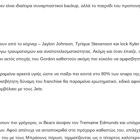
εν είναι ιδιαίτερα συναρπαστικοί backup, αλλά το παιχνίδι του προπον
σουν από το κόρνερ – Jaylon Johnson, Tyrique Stevenson και lock Kyle
 τραυματισμών και αναποτελεσματικότητας. Ακόμη και όταν έπαιζε, ο 
 εκτός εποχής του Gordon καθιστούν ακόμη πιο εύκολο να αμφισβητηθ
αραμείνει αρκετά υγιής ώστε να παίξει πιο κοντά στο 80% των snaps τη
φισβήτητη δύναμη του franchise θα παραμείνει ερωτηματικό, ειδικά αφο
μβόλαιο με τους Jets.
νουν πιο γρήγοροι, οι Bears έκοψαν τον Tremaine Edmunds και υπέγρα
ν. Αφού απέτυχε να ανταποκριθεί στο πρόχειρο καθεστώς του, επιλέχ
του με τους Μπράουνς πέρυσι, τερματίζοντας ως ο τέταρτος καλύτερος