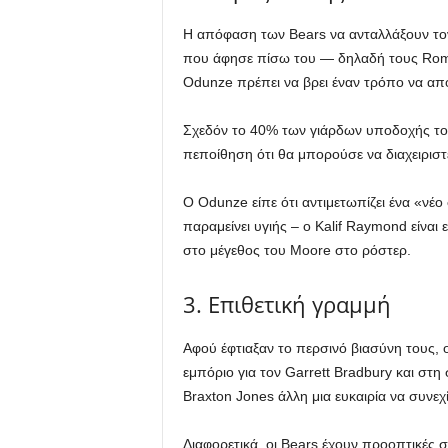
Η απόφαση των Bears να ανταλλάξουν τον
που άφησε πίσω του — δηλαδή τους Rome 
Odunze πρέπει να βρει έναν τρόπο να απο
Σχεδόν το 40% των γιάρδων υποδοχής του
πεποίθηση ότι θα μπορούσε να διαχειριστε
Ο Odunze είπε ότι αντιμετωπίζει ένα «νέο
παραμείνει υγιής – ο Kalif Raymond είνα
στο μέγεθος του Moore στο ρόστερ.
3. Επιθετική γραμμή
Αφού έφτιαξαν το περσινό βιασύνη τους,
εμπόριο για τον Garrett Bradbury και στη
Braxton Jones άλλη μια ευκαιρία να συνεχί
Διαφορετικά, οι Bears έχουν προοπτικές σ