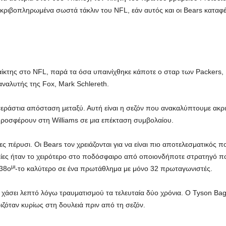
ο ακριβοπληρωμένα σωστά τάκλιν του NFL, εάν αυτός και οι Bears κατα
αίκτης στο NFL, παρά τα όσα υπαινίχθηκε κάποτε ο σταρ των Packers, 
αναλυτής της Fox, Mark Schlereth.
τεράστια απόσταση μεταξύ. Αυτή είναι η σεζόν που ανακαλύπτουμε ακρ
ροσφέρουν στη Williams σε μια επέκταση συμβολαίου.
 πέρυσι. Οι Bears τον χρειάζονται για να είναι πιο αποτελεσματικός 
ες ήταν το χειρότερο στο ποδόσφαιρο από οποιονδήποτε στρατηγό πο
μι
38ο
-το καλύτερο σε ένα πρωτάθλημα με μόνο 32 πρωταγωνιστές.
χει χάσει λεπτό λόγω τραυματισμού τα τελευταία δύο χρόνια. Ο Tyson B
ιζόταν κυρίως στη δουλειά πριν από τη σεζόν.