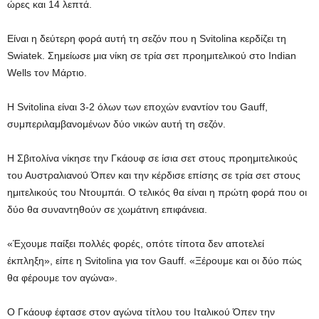
ώρες και 14 λεπτά.
Είναι η δεύτερη φορά αυτή τη σεζόν που η Svitolina κερδίζει τη
Swiatek. Σημείωσε μια νίκη σε τρία σετ προημιτελικού στο Indian
Wells τον Μάρτιο.
Η Svitolina είναι 3-2 όλων των εποχών εναντίον του Gauff,
συμπεριλαμβανομένων δύο νικών αυτή τη σεζόν.
Η Σβιτολίνα νίκησε την Γκάουφ σε ίσια σετ στους προημιτελικούς
του Αυστραλιανού Όπεν και την κέρδισε επίσης σε τρία σετ στους
ημιτελικούς του Ντουμπάι. Ο τελικός θα είναι η πρώτη φορά που οι
δύο θα συναντηθούν σε χωμάτινη επιφάνεια.
«Έχουμε παίξει πολλές φορές, οπότε τίποτα δεν αποτελεί
έκπληξη», είπε η Svitolina για τον Gauff. «Ξέρουμε και οι δύο πώς
θα φέρουμε τον αγώνα».
Ο Γκάουφ έφτασε στον αγώνα τίτλου του Ιταλικού Όπεν την