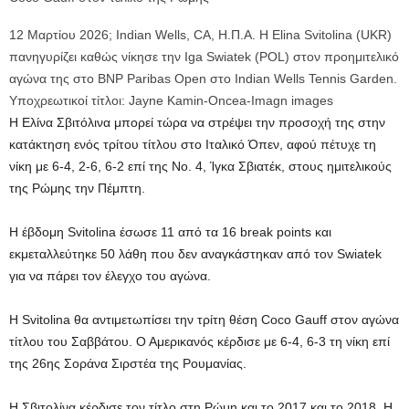
12 Μαρτίου 2026; Indian Wells, CA, Η.Π.Α. Η Elina Svitolina (UKR)
πανηγυρίζει καθώς νίκησε την Iga Swiatek (POL) στον προημιτελικό
αγώνα της στο BNP Paribas Open στο Indian Wells Tennis Garden.
Υποχρεωτικοί τίτλοι: Jayne Kamin-Oncea-Imagn images
Η Ελίνα Σβιτόλινα μπορεί τώρα να στρέψει την προσοχή της στην
κατάκτηση ενός τρίτου τίτλου στο Ιταλικό Όπεν, αφού πέτυχε τη
νίκη με 6-4, 2-6, 6-2 επί της Νο. 4, Ίγκα Σβιατέκ, στους ημιτελικούς
της Ρώμης την Πέμπτη.
Η έβδομη Svitolina έσωσε 11 από τα 16 break points και
εκμεταλλεύτηκε 50 λάθη που δεν αναγκάστηκαν από τον Swiatek
για να πάρει τον έλεγχο του αγώνα.
Η Svitolina θα αντιμετωπίσει την τρίτη θέση Coco Gauff στον αγώνα
τίτλου του Σαββάτου. Ο Αμερικανός κέρδισε με 6-4, 6-3 τη νίκη επί
της 26ης Σοράνα Σιρστέα της Ρουμανίας.
Η Σβιτολίνα κέρδισε τον τίτλο στη Ρώμη και το 2017 και το 2018. Η