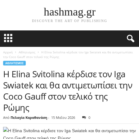
hashmag.gr
DISCOVER THE ART OF PUBLISHING
Αρχική
Αθλητισμος
Η Elina Svitolina κέρδισε τον Iga Swiatek και θα αντιμετωπίσει
την Coco Gauff στον τελικό της Ρώμης
ΑΘΛΗΤΙΣΜΟΣ
Η Elina Svitolina κέρδισε τον Iga
Swiatek και θα αντιμετωπίσει την
Coco Gauff στον τελικό της
Ρώμης
Από
Πελαγία Καραθανάση
-
15 Μαΐου 2026
0