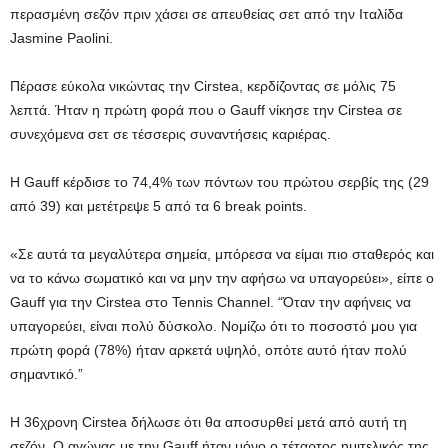
περασμένη σεζόν πριν χάσει σε απευθείας σετ από την Ιταλίδα
Jasmine Paolini.
Πέρασε εύκολα νικώντας την Cirstea, κερδίζοντας σε μόλις 75
λεπτά. Ήταν η πρώτη φορά που ο Gauff νίκησε την Cirstea σε
συνεχόμενα σετ σε τέσσερις συναντήσεις καριέρας.
Η Gauff κέρδισε το 74,4% των πόντων του πρώτου σερβίς της (29
από 39) και μετέτρεψε 5 από τα 6 break points.
«Σε αυτά τα μεγαλύτερα σημεία, μπόρεσα να είμαι πιο σταθερός και
να το κάνω σωματικό και να μην την αφήσω να υπαγορεύει», είπε ο
Gauff για την Cirstea στο Tennis Channel. “Όταν την αφήνεις να
υπαγορεύει, είναι πολύ δύσκολο. Νομίζω ότι το ποσοστό μου για
πρώτη φορά (78%) ήταν αρκετά υψηλό, οπότε αυτό ήταν πολύ
σημαντικό.”
Η 36χρονη Cirstea δήλωσε ότι θα αποσυρθεί μετά από αυτή τη
σεζόν. Ο αγώνας με την Gauff ήταν μόνο ο τέταρτος ημιτελικός της