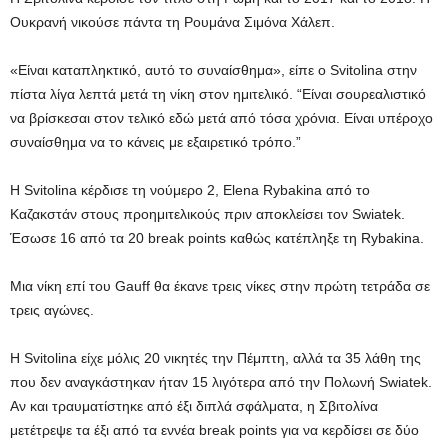
Ουκρανή νικούσε πάντα τη Ρουμάνα Σιμόνα Χάλεπ.
«Είναι καταπληκτικό, αυτό το συναίσθημα», είπε ο Svitolina στην
πίστα λίγα λεπτά μετά τη νίκη στον ημιτελικό. “Είναι σουρεαλιστικό
να βρίσκεσαι στον τελικό εδώ μετά από τόσα χρόνια. Είναι υπέροχο
συναίσθημα να το κάνεις με εξαιρετικό τρόπο.”
Η Svitolina κέρδισε τη νούμερο 2, Elena Rybakina από το
Καζακστάν στους προημιτελικούς πριν αποκλείσει τον Swiatek.
Έσωσε 16 από τα 20 break points καθώς κατέπληξε τη Rybakina.
Μια νίκη επί του Gauff θα έκανε τρεις νίκες στην πρώτη τετράδα σε
τρεις αγώνες.
Η Svitolina είχε μόλις 20 νικητές την Πέμπτη, αλλά τα 35 λάθη της
που δεν αναγκάστηκαν ήταν 15 λιγότερα από την Πολωνή Swiatek.
Αν και τραυματίστηκε από έξι διπλά σφάλματα, η Σβιτολίνα
μετέτρεψε τα έξι από τα εννέα break points για να κερδίσει σε δύο