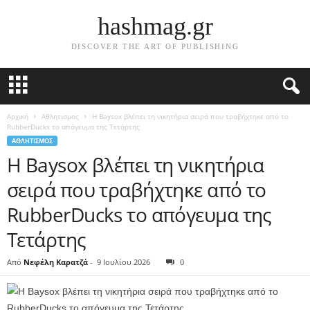
hashmag.gr
DISCOVER THE ART OF PUBLISHING
Αρχική
Αθλητισμος
Η Baysox βλέπει τη νικητήρια σειρά που τραβήχτηκε από το
RubberDucks το απόγευμα της Τετάρτης
ΑΘΛΗΤΙΣΜΟΣ
Η Baysox βλέπει τη νικητήρια
σειρά που τραβήχτηκε από το
RubberDucks το απόγευμα της
Τετάρτης
Από
Νεφέλη Καρατζά
-
9 Ιουλίου 2026
0