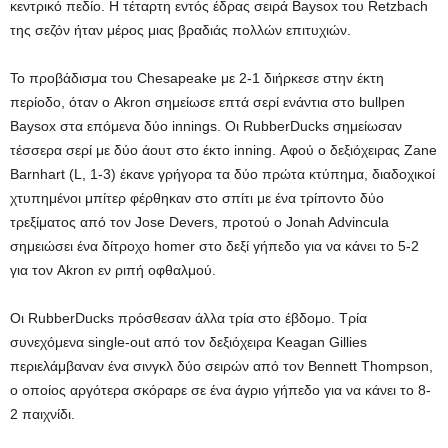
κεντρικό πεδίο. Η τέταρτη εντός έδρας σειρά Baysox του Retzbach
της σεζόν ήταν μέρος μιας βραδιάς πολλών επιτυχιών.
Το προβάδισμα του Chesapeake με 2-1 διήρκεσε στην έκτη
περίοδο, όταν ο Akron σημείωσε επτά σερί ενάντια στο bullpen
Baysox στα επόμενα δύο innings. Οι RubberDucks σημείωσαν
τέσσερα σερί με δύο άουτ στο έκτο inning. Αφού ο δεξιόχειρας Zane
Barnhart (L, 1-3) έκανε γρήγορα τα δύο πρώτα κτύπημα, διαδοχικοί
χτυπημένοι μπίτερ φέρθηκαν στο σπίτι με ένα τρίποντο δύο
τρεξίματος από τον Jose Devers, προτού ο Jonah Advincula
σημειώσει ένα δίτροχο homer στο δεξί γήπεδο για να κάνει το 5-2
για τον Akron εν ριπή οφθαλμού.
Οι RubberDucks πρόσθεσαν άλλα τρία στο έβδομο. Τρία
συνεχόμενα single-out από τον δεξιόχειρα Keagan Gillies
περιελάμβαναν ένα σινγκλ δύο σειρών από τον Bennett Thompson,
ο οποίος αργότερα σκόραρε σε ένα άγριο γήπεδο για να κάνει το 8-
2 παιχνίδι.