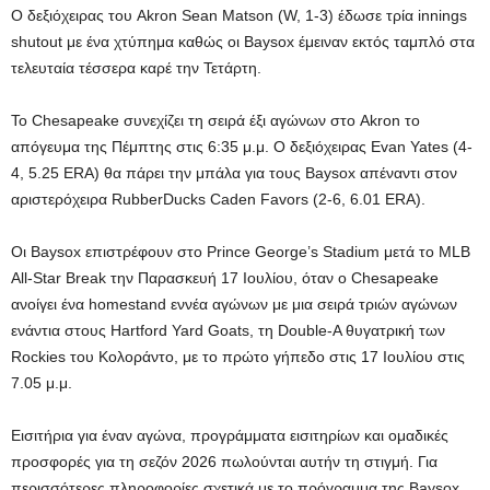
Ο δεξιόχειρας του Akron Sean Matson (W, 1-3) έδωσε τρία innings
shutout με ένα χτύπημα καθώς οι Baysox έμειναν εκτός ταμπλό στα
τελευταία τέσσερα καρέ την Τετάρτη.
Το Chesapeake συνεχίζει τη σειρά έξι αγώνων στο Akron το
απόγευμα της Πέμπτης στις 6:35 μ.μ. Ο δεξιόχειρας Evan Yates (4-
4, 5.25 ERA) θα πάρει την μπάλα για τους Baysox απέναντι στον
αριστερόχειρα RubberDucks Caden Favors (2-6, 6.01 ERA).
Οι Baysox επιστρέφουν στο Prince George’s Stadium μετά το MLB
All-Star Break την Παρασκευή 17 Ιουλίου, όταν ο Chesapeake
ανοίγει ένα homestand εννέα αγώνων με μια σειρά τριών αγώνων
ενάντια στους Hartford Yard Goats, τη Double-A θυγατρική των
Rockies του Κολοράντο, με το πρώτο γήπεδο στις 17 Ιουλίου στις
7.05 μ.μ.
Εισιτήρια για έναν αγώνα, προγράμματα εισιτηρίων και ομαδικές
προσφορές για τη σεζόν 2026 πωλούνται αυτήν τη στιγμή. Για
περισσότερες πληροφορίες σχετικά με το πρόγραμμα της Baysox,