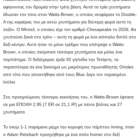
αφήνοντας τον δρομέα στην τρίτη βάση. Αυτά τα τρία χτυπήματα
έδωσαν τον τόνο στον Watts-Brown, ο οποίος ισοφάρισε το Double-
A της καριέρας του με οκτώ χτυπήματα για δεύτερη φορά αυτή τη
σεζόν. Ο Μίτσελ, ο οποίος είχε τον αριθμό Chesapeake το 2026, θα
χτυπούσε ξανά στο τρίτο – αυτή τη φορά με ένα ισόπαλο διπλό στο
δεξί κέντρο. Αυτό ήταν το μόνο τρέξιμο που επέτρεψε ο Watts-
Brown, ο οποίος σκόρπισε τέσσερα χτυπήματα και μόλις ένα
περπάτημα. Ο δεξιόχειρας έριξε 92 γήπεδα την Τετάρτη, τα
περισσότερα σε ένα ξεκίνημα ως μικρότερος πρωταθλητής Orioles
από τότε που αποκτήθηκε από τους Blue Jays τον περασμένο
Ιούλιο.
Στις προηγούμενες τέσσερις εκκινήσεις του, ο Watts-Brown έφτασε
σε μια ΕΠΟΧΗ 2,95 (7 ER σε 21,1 IP) με πέντε βόλτες και 27
χτυπήματα.
Το σκορ 1-1 παρέμεινε μέχρι την κορυφή του πέμπτου inning, όταν
ο Adam Retzbach προηγήθηκε με ένα σόλο homer στο δεξί