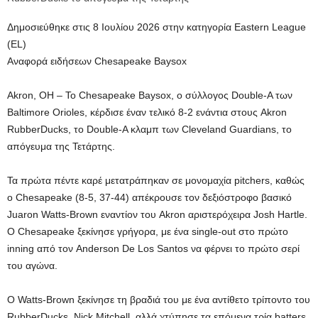
Δημοσιεύθηκε στις 8 Ιουλίου 2026 στην κατηγορία Eastern League
(EL)
Αναφορά ειδήσεων Chesapeake Baysox
Akron, OH – Το Chesapeake Baysox, ο σύλλογος Double-A των
Baltimore Orioles, κέρδισε έναν τελικό 8-2 ενάντια στους Akron
RubberDucks, το Double-A κλαμπ των Cleveland Guardians, το
απόγευμα της Τετάρτης.
Τα πρώτα πέντε καρέ μετατράπηκαν σε μονομαχία pitchers, καθώς
ο Chesapeake (8-5, 37-44) απέκρουσε τον δεξιόστροφο βασικό
Juaron Watts-Brown εναντίον του Akron αριστερόχειρα Josh Hartle.
Ο Chesapeake ξεκίνησε γρήγορα, με ένα single-out στο πρώτο
inning από τον Anderson De Los Santos να φέρνει το πρώτο σερί
του αγώνα.
Ο Watts-Brown ξεκίνησε τη βραδιά του με ένα αντίθετο τρίποντο του
RubberDucks, Nick Mitchell, αλλά χτύπησε τα επόμενα τρία batters,