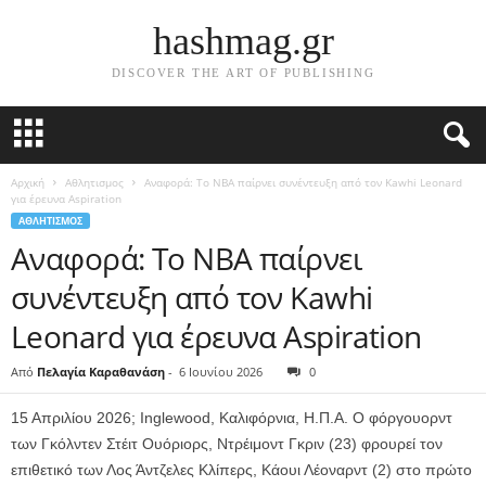
hashmag.gr
DISCOVER THE ART OF PUBLISHING
Αρχική
Αθλητισμος
Αναφορά: Το NBA παίρνει συνέντευξη από τον Kawhi Leonard
για έρευνα Aspiration
ΑΘΛΗΤΙΣΜΟΣ
Αναφορά: Το NBA παίρνει
συνέντευξη από τον Kawhi
Leonard για έρευνα Aspiration
Από
Πελαγία Καραθανάση
-
6 Ιουνίου 2026
0
15 Απριλίου 2026; Inglewood, Καλιφόρνια, Η.Π.Α. Ο φόργουορντ
των Γκόλντεν Στέιτ Ουόριορς, Ντρέιμοντ Γκριν (23) φρουρεί τον
επιθετικό των Λος Άντζελες Κλίπερς, Κάουι Λέοναρντ (2) στο πρώτο