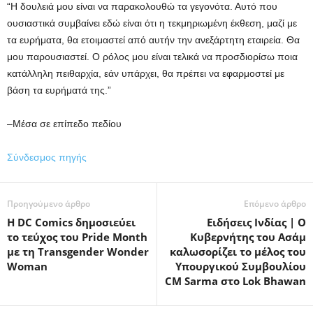
“Η δουλειά μου είναι να παρακολουθώ τα γεγονότα. Αυτό που
ουσιαστικά συμβαίνει εδώ είναι ότι η τεκμηριωμένη έκθεση, μαζί με
τα ευρήματα, θα ετοιμαστεί από αυτήν την ανεξάρτητη εταιρεία. Θα
μου παρουσιαστεί. Ο ρόλος μου είναι τελικά να προσδιορίσω ποια
κατάλληλη πειθαρχία, εάν υπάρχει, θα πρέπει να εφαρμοστεί με
βάση τα ευρήματά της.”
–Μέσα σε επίπεδο πεδίου
Σύνδεσμος πηγής
Προηγούμενο άρθρο
Επόμενο άρθρο
Η DC Comics δημοσιεύει
Ειδήσεις Ινδίας | Ο
το τεύχος του Pride Month
Κυβερνήτης του Ασάμ
με τη Transgender Wonder
καλωσορίζει το μέλος του
Woman
Υπουργικού Συμβουλίου
CM Sarma στο Lok Bhawan