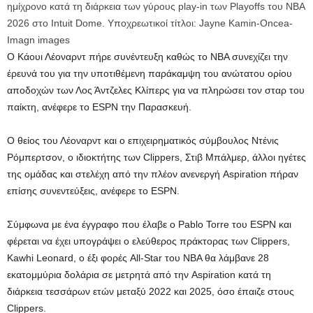
ημίχρονο κατά τη διάρκεια των γύρους play-in των Playoffs του NBA
2026 στο Intuit Dome. Υποχρεωτικοί τίτλοι: Jayne Kamin-Oncea-
Imagn images
Ο Κάουι Λέοναρντ πήρε συνέντευξη καθώς το ΝΒΑ συνεχίζει την
έρευνά του για την υποτιθέμενη παράκαμψη του ανώτατου ορίου
αποδοχών των Λος Άντζελες Κλίπερς για να πληρώσει τον σταρ του
παίκτη, ανέφερε το ESPN την Παρασκευή.
Ο θείος του Λέοναρντ και ο επιχειρηματικός σύμβουλος Ντένις
Ρόμπερτσον, ο ιδιοκτήτης των Clippers, Στιβ Μπάλμερ, άλλοι ηγέτες
της ομάδας και στελέχη από την πλέον ανενεργή Aspiration πήραν
επίσης συνεντεύξεις, ανέφερε το ESPN.
Σύμφωνα με ένα έγγραφο που έλαβε ο Pablo Torre του ESPN και
φέρεται να έχει υπογράψει ο ελεύθερος πράκτορας των Clippers,
Kawhi Leonard, ο έξι φορές All-Star του NBA θα λάμβανε 28
εκατομμύρια δολάρια σε μετρητά από την Aspiration κατά τη
διάρκεια τεσσάρων ετών μεταξύ 2022 και 2025, όσο έπαιζε στους
Clippers.