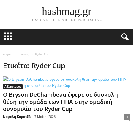
hashmag.gr
DISCOVER THE ART OF PUBLISHING
Αρχική
Ετικέτες
Ryder Cup
Ετικέτα: Ryder Cup
Αθλητισμος
Ο Bryson DeChambeau έφερε σε δύσκολη
θέση την ομάδα των ΗΠΑ στην ομαδική
συνομιλία του Ryder Cup
Νεφέλη Καρατζά
-
7 Μαΐου 2026
0