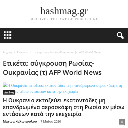
hashmag.gr
DISCOVER THE ART OF PUBLISHING
Αρχική
Ετικέτες
σύγκρουση Ρωσίας-Ουκρανίας (τ) AFP World News
Ετικέτα: σύγκρουση Ρωσίας-
Ουκρανίας (τ) AFP World News
Διεθνή
Η Ουκρανία εκτοξεύει εκατοντάδες μη
επανδρωμένα αεροσκάφη στη Ρωσία εν μέσω
εντάσεων κατά την εκεχειρία
Ματίνα Κολιοπούλου
-
7 Μαΐου 2026
0