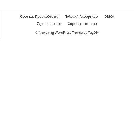
Όροι και Προϋποθέσεις
Πολιτική Απορρήτου
DMCA
Σχετικά με εμάς
Χάρτης ιστότοπου
© Newsmag WordPress Theme by TagDiv