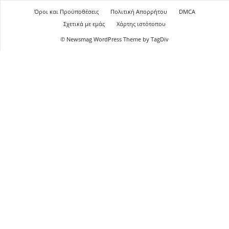
Όροι και Προϋποθέσεις
Πολιτική Απορρήτου
DMCA
Σχετικά με εμάς
Χάρτης ιστότοπου
© Newsmag WordPress Theme by TagDiv