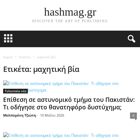
hashmag.gr
DISCOVER THE ART OF PUBLISHING
Αρχική
Ετικέτες
μαχητική βία
Ετικέτα: μαχητική βία
Τελευταία νέα
Επίθεση σε αστυνομικό τμήμα του Πακιστάν:
Τι οδήγησε στο θανατηφόρο δυστύχημα;
Μελπομένη Τζιώτη
-
10 Μαΐου 2026
0