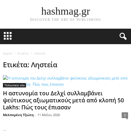
hashmag.gr
DISCOVER THE ART OF PUBLISHING
Αρχική
Ετικέτες
Ληστεία
Ετικέτα: Ληστεία
Τελευταία νέα
Η αστυνομία του Δελχί συλλαμβάνει
ψεύτικους αξιωματικούς μετά από κλοπή 50
Lakhs: Πώς τους έπιασαν
Μελπομένη Τζιώτη
-
11 Μαΐου 2026
0