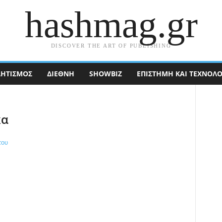
hashmag.gr
DISCOVER THE ART OF PUBLISHING
ΗΤΙΣΜΟΣ
ΔΙΕΘΝΉ
SHOWBIZ
ΕΠΙΣΤΉΜΗ ΚΑΙ ΤΕΧΝΟΛΟ
κα