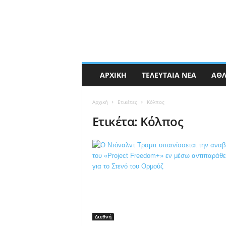
ΑΡΧΙΚΉ
ΤΕΛΕΥΤΑΊΑ ΝΈΑ
ΑΘΛ
Αρχική
Ετικέτες
Κόλπος
Ετικέτα: Κόλπος
Διεθνή