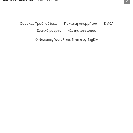
Barbara Loukatou
-
3 Μαΐου 2026
0
Όροι και Προϋποθέσεις
Πολιτική Απορρήτου
DMCA
Σχετικά με εμάς
Χάρτης ιστότοπου
© Newsmag WordPress Theme by TagDiv