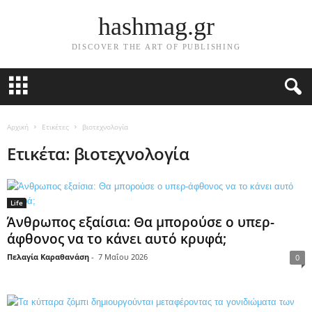
hashmag.gr
DISCOVER THE ART OF PUBLISHING
Αρχική
Ετικέτες
βιοτεχνολογία
Ετικέτα: βιοτεχνολογία
Life
Άνθρωπος εξαίσια: Θα μπορούσε ο υπερ-
άφθονος να το κάνει αυτό κρυφά;
Πελαγία Καραθανάση
-
7 Μαΐου 2026
0