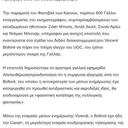
Την παραμονή του Φεστιβάλ των Καννών, περίπου 600 Γάλλοι
επαγγελματίες του κινηματογράφου, συμπεριλαμβανομένων των
καταξιωμένων ηθοποιών Ζιλιέτ Μπινός, Αντέλ Χενέλ, Σουάν Αρλώ
και Ντάμιεν Μπονάρ, υπέγραψαν μια ανοιχτή επιστολή που
εναντιώνεται στα σχέδια του δεξιού δισεκατομμυριούχου Vincent
Bolloré να πάρει τον πλήρη έλεγχο του UGC, του τρίτου
μεγαλύτερου σινεμά της Γαλλίας.
Η επιστολή δημοσιεύτηκε σε αριστερή γαλλική εφημερίδα
Απελευθέρωση
προειδοποίησε ότι η συμφωνία εξαγοράς από τον
Bolloré, του οποίου η αυτοκρατορία των μέσων ενημέρωσης έχει
κατηγορηθεί ότι προωθεί αντιδραστικές και ακροδεξιές ιδέες, θα
ισοδυναμούσε με «φασιστική κατάληψη της συλλογικής
φαντασίας».
Μέσω της εταιρείας μέσων ενημέρωσης Vivendi, ο Bolloré έχει ήδη
την Canal+, τη μεγαλύτερη εταιρεία συνδρομητικής τηλεόρασης της