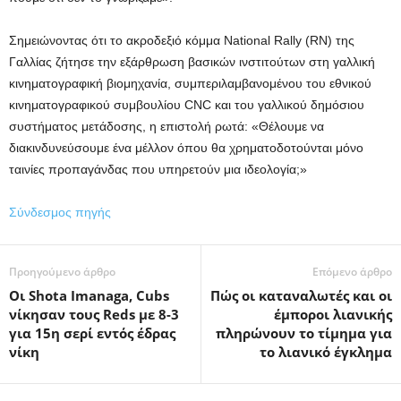
Σημειώνοντας ότι το ακροδεξιό κόμμα National Rally (RN) της
Γαλλίας ζήτησε την εξάρθρωση βασικών ινστιτούτων στη γαλλική
κινηματογραφική βιομηχανία, συμπεριλαμβανομένου του εθνικού
κινηματογραφικού συμβουλίου CNC και του γαλλικού δημόσιου
συστήματος μετάδοσης, η επιστολή ρωτά: «Θέλουμε να
διακινδυνεύσουμε ένα μέλλον όπου θα χρηματοδοτούνται μόνο
ταινίες προπαγάνδας που υπηρετούν μια ιδεολογία;»
Σύνδεσμος πηγής
Προηγούμενο άρθρο
Επόμενο άρθρο
Οι Shota Imanaga, Cubs
Πώς οι καταναλωτές και οι
νίκησαν τους Reds με 8-3
έμποροι λιανικής
για 15η σερί εντός έδρας
πληρώνουν το τίμημα για
νίκη
το λιανικό έγκλημα