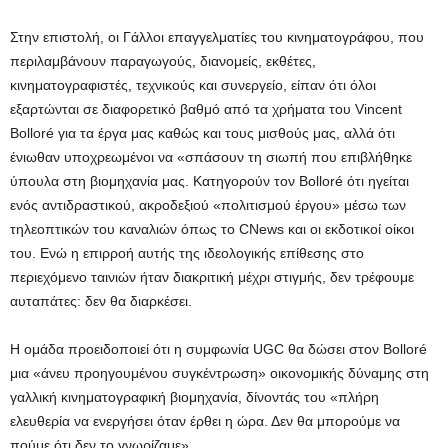
Στην επιστολή, οι Γάλλοι επαγγελματίες του κινηματογράφου, που
περιλαμβάνουν παραγωγούς, διανομείς, εκθέτες,
κινηματογραφιστές, τεχνικούς και συνεργείο, είπαν ότι όλοι
εξαρτώνται σε διαφορετικό βαθμό από τα χρήματα του Vincent
Bolloré για τα έργα μας καθώς και τους μισθούς μας, αλλά ότι
ένιωθαν υποχρεωμένοι να «σπάσουν τη σιωπή που επιβλήθηκε
ύπουλα στη βιομηχανία μας. Κατηγορούν τον Bolloré ότι ηγείται
ενός αντιδραστικού, ακροδεξιού «πολιτισμού έργου» μέσω των
τηλεοπτικών του καναλιών όπως το CNews και οι εκδοτικοί οίκοι
του. Ενώ η επιρροή αυτής της ιδεολογικής επίθεσης στο
περιεχόμενο ταινιών ήταν διακριτική μέχρι στιγμής, δεν τρέφουμε
αυταπάτες: δεν θα διαρκέσει.
Η ομάδα προειδοποιεί ότι η συμφωνία UGC θα δώσει στον Bolloré
μια «άνευ προηγουμένου συγκέντρωση» οικονομικής δύναμης στη
γαλλική κινηματογραφική βιομηχανία, δίνοντάς του «πλήρη
ελευθερία να ενεργήσει όταν έρθει η ώρα. Δεν θα μπορούμε να
πούμε ότι δεν το γνωρίζαμε».