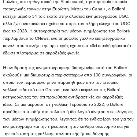
Γαλλίας, και τη θυγατρική της Studiocanal, την κορυφαία εταιρεία
παραγωγής ταινιών στην Ευρώπη. Μέσω του Canal+, ο Bolloré
κατέχει μερίδιο 34 τοις εκατό στην αλυσίδα κινηματογράφου UGC,
αλλά έχει ανακοινώσει σχέδια να πάρει τον πλήρη έλεγχο του UGC
έως το 2028. Η αυτοκρατορία των μέσων ενημέρωσης του Bolloré
περιλαμβάνει το CNews, ένα δημοφιλές γαλλικό ειδησεογραφικό
κανάλι που στελέχη της αριστεράς έχουν επιτεθεί επειδή φέρεται ότι
έδωσε πλατφόρμα σε ακροδεξιές φωνές.
Η αντίδραση της κινηματογραφικής βιομηχανίας κατά του Bolloré
ακολουθεί μια διαμαρτυρία περισσότερων από 100 συγγραφέων, οι
οποίοι τον περασμένο μήνα παραιτήθηκαν από τον ιστορικό
γαλλικό εκδοτικό οίκο Grasset, ένα άλλο κεφάλαιο της Bolloré,
κατηγορώντας τον ότι προώθησε αντιδραστικές και ακροδεξιές
ιδέες. Σε μια ακρόαση στη γαλλική Γερουσία το 2022, ο Bolloré
αρνήθηκε οποιοδήποτε πολιτικό ή ιδεολογικό κίνητρο στις εξαγορές
των μέσων ενημέρωσης του, λέγοντας ότι το ενδιαφέρον του για τον
κινηματογράφο και την τηλεόραση ήταν καθαρά οικονομικό και για
την επέκταση της γαλλικής πολιτιστικής ήπιας δύναμης.