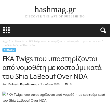
hashmag.gr
DISCOVER THE ART OF PUBLISHING
Αρχική
Showbiz
FKA Twigs που υποστηρίζονται από νομοθέτη με κοστούμι κατά
του Shia LaBeouf Over NDA
SHOWBIZ
FKA Twigs που υποστηρίζονται
από νομοθέτη με κοστούμι κατά
του Shia LaBeouf Over NDA
Από
Πελαγία Καραθανάση
-
9 Ιουλίου 2026
0