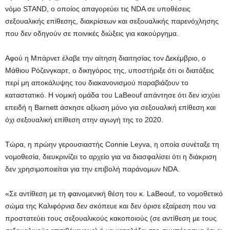
νόμο STAND, ο οποίος απαγορεύει τις NDA σε υποθέσεις
σεξουαλικής επίθεσης, διακρίσεων και σεξουαλικής παρενόχλησης
που δεν οδηγούν σε ποινικές διώξεις για κακούργημα.
Αφού η Μπάρνετ έλαβε την αίτηση διαιτησίας τον Δεκέμβριο, ο
Μάθιου Ρόζενγκαρτ, ο δικηγόρος της, υποστήριξε ότι οι διατάξεις
περί μη αποκάλυψης του διακανονισμού παραβιάζουν το
καταστατικό. Η νομική ομάδα του LaBeouf απάντησε ότι δεν ισχύει
επειδή η Barnett άσκησε αξίωση μόνο για σεξουαλική επίθεση και
όχι σεξουαλική επίθεση στην αγωγή της το 2020.
Τώρα, η πρώην γερουσιαστής Connie Leyva, η οποία συνέταξε τη
νομοθεσία, διευκρινίζει το αρχείο για να διασφαλίσει ότι η διάκριση
δεν χρησιμοποιείται για την επιβολή παράνομων NDA.
«Σε αντίθεση με τη φαινομενική θέση του κ. LaBeouf, το νομοθετικό
σώμα της Καλιφόρνια δεν σκόπευε και δεν όρισε εξαίρεση που να
προστατεύει τους σεξουαλικούς κακοποιούς (σε αντίθεση με τους