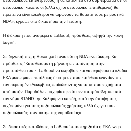
σεξουαλικούς επιτιθέμενους) ή να καταλήξει στο συμπέρασμα ότι οι
σεξουαλικοί κακοποιοί (αλλά όχι οι σεξουαλικοί επιτιθέμενοι) θα
πρέπει να είναι ελεύθεροι να φιμώνουν τα θύματά τους με μυστικά
NDA», έγραψε στο δικαστήριο την Τετάρτη.
Η διάκριση που αναφέρει ο LaBeouf, πρόσθεσε, αψηφά την κοινή
λογική.
Σε δήλωσή της, η Rosengart τόνισε ότι η NDA είναι άκυρη. Και
πρόσθεσε, “Καταθέσαμε τη μήνυση ως απάντηση στην
προσπάθεια του κ. LaBeouf να εκφοβίσει και να εκφοβίσει τα κλαδιά
FKA μέσω μιας επιπόλαιας διαιτησίας που κατέθεσε εναντίον της
τον περασμένο Δεκέμβριο, επιδιώκοντας να αποσπάσει χρήματα
από αυτήν. Παραδόξως, ισχυρίστηκε ότι είναι απρόσβλητος από
τον νόμο STAND της Καλιφόρνια επειδή, κατά την άποψή του,
ισχύει μόνο για τους σεξουαλικούς χρήστες, αλλά όχι για τους
σεξουαλικούς. συντάκτης της νομοθεσίας».
Σε δικαστικές καταθέσεις, ο LaBeouf υποστήριξε ότι η FKA twigs