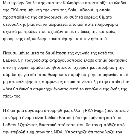
Μια πρώην βουλευτής από την Καλιφόρνια υποστηρίζει τα κλαδιά
της FKA στη μήνυσή της κατά της Shia LaBeouf, η οποία
προσπαθεί να της απαγορεύσει να συζητά ευρέως θέματα
σεξουαλικής βίας και να μοιράζεται οποιαδήποτε πληροφορία
σχετικά με πράξεις που σχετίζονται με τις δικές της εμπειρίες
φερόμενης σεξουαλικής κακοποίησης από τον ηθοποιό.
Πέρυσι, μήνες μετά τη διευθέτηση της αγωγής της κατά του
LaBeouf, η τραγουδίστρια-τραγουδοποιός έλαβε αίτημα διαιτησίας
από τη νομική ομάδα του ηθοποιού. Ισχυρίστηκε παραβίαση της
σύμβασης για κάτι που θεωρούσε παραβίαση της συμφωνίας περί
μη αποκάλυψης της συμφωνίας σε μια συνέντευξη στην οποία είπε:
«Δεν θα ένιωθα ασφαλής» έχοντας αυτό το κεφάλαιο της ζωής της
πίσω της.
Η διαιτησία αργότερα απορρίφθηκε, αλλά η FKA twigs (των οποίων
το νόμιμο όνομα είναι Tahliah Barnett) άσκησε μήνυση κατά του
LaBeouf ζητώντας δικαστική απόφαση που θα τον εμπόδιζε από
την επιβολή τμημάτων της NDA. Υποστήριξε ότι παραβιάζει τον