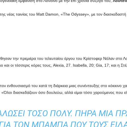
κογενειακή εμφάνιση
στο Λονδίνο με την επί χρόνια σύζυγό του,
Λουτσι
ης νέας ταινίας του Matt Damon, «The Odyssey», με τον διασκεδαστή
ύθησαν την πρεμιέρα του τελευταίου έργου του Κρίστοφερ Νόλαν στο Λον
και οι τέσσερις κόρες τους, Alexia, 27. Isabella, 20; Gia, 17; και η Στ
τον ενθουσιασμό του κατά τη διάρκεια μιας συνέντευξης στο κόκκινο 
. «Όλοι διασκεδάζουν όσο δουλεύω, αλλά είμαι τόσο χαρούμενος που εί
ΑΛΏΣΕΙ ΤΌΣΟ ΠΟΛΎ. ΠΉΡΑ ΜΙΑ Π
ΓΙΑ ΤΟΝ ΜΠΑΜΠΆ ΠΟΥ ΤΟΥΣ ΕΊΔΑ