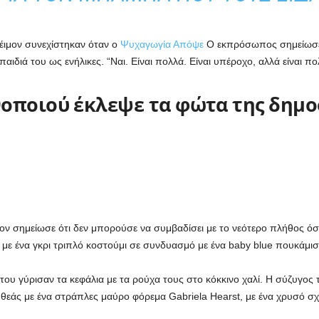
έιμον συνεχίστηκαν όταν ο
Ψυχαγωγία Απόψε
Ο εκπρόσωπος σημείωσε ό
ιδιά του ως ενήλικες. “Ναι. Είναι πολλά. Είναι υπέροχο, αλλά είναι π
θοποιού έκλεψε τα φώτα της δημο
ιμον σημείωσε ότι δεν μπορούσε να συμβαδίσει με το νεότερο πλήθος ό
με ένα γκρι τριπλό κοστούμι σε συνδυασμό με ένα baby blue πουκάμισο
ς του γύρισαν τα κεφάλια με τα ρούχα τους στο κόκκινο χαλί. Η σύζυγο
ς θεάς με ένα στράπλες μαύρο φόρεμα Gabriela Hearst, με ένα χρυσό 