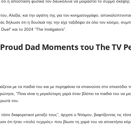
ε ότι η απόσταση φυσικά τον διευκόλυνε να μοιραστεί το συρμό σκέψη
ου, Αλεξία, και την αγάπη της για τον κινηματογράφο, αποκαλύπτοντας ό
 δήλωσε ότι η δουλειά της την είχε ταξιδέψει σε όλο τον κόσμο, συμ
Duel” και το 2024 “The Instigators”.
 Proud Dad Moments του The TV Pe
άζεται με τα παιδιά του και με περηφάνια τα επαινούσε στο επεισόδιο τ
ώτησε, “Ποια είναι η μεγαλύτερη χαρά όταν βλέπει τα παιδιά του να με
έρωτά του.
 τόσο διαφορετικοί μεταξύ τους”, άρχισε ο Ντέιμον, βαφτίζοντας τις τέσ
σε ότι ήταν «πολύ τυχερός» που βίωσε τη χαρά του να αποκτήσει κόρ