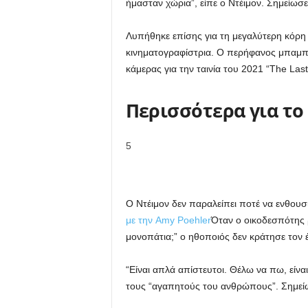
ήμασταν χώρια”, είπε ο Ντέιμον. Σημείωσ
Λυπήθηκε επίσης για τη μεγαλύτερη κόρη τ
κινηματογραφίστρια. Ο περήφανος μπαμπάς
κάμερας για την ταινία του 2021 “The Last 
Περισσότερα για το
5
Ο Ντέιμον δεν παραλείπει ποτέ να ενθουσι
με την Amy Poehler
Όταν ο οικοδεσπότης ρ
μονοπάτια;” ο ηθοποιός δεν κράτησε τον 
“Είναι απλά απίστευτοι. Θέλω να πω, είναι
τους “αγαπητούς του ανθρώπους”. Σημείω