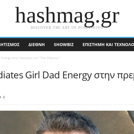
hashmag.gr
DISCOVER THE ART OF PUBLISHING
ΗΤΙΣΜΟΣ
ΔΙΕΘΝΉ
SHOWBIZ
ΕΠΙΣΤΉΜΗ ΚΑΙ ΤΕΧΝΟΛΟ
 Energy στην πρεμιέρα του “The Odyssey”.
ates Girl Dad Energy στην πρε
0