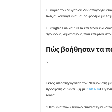
Οι κόρες του ζευγαριού δεν απογοήτευσαν
Αλεξία, κούναγε ένα μαύρο φόρεμα με λαι
Οι έφηβες Gia και Stella επέλεξαν ένα δι
σγουρούς κυματισμούς που έπεφταν στους ώ
Πώς βοήθησαν τα πα
5
Εκτός
υποστηρίζοντας τον Ντέιμον στη με
πρόσφατη συνέντευξη με
ΚΑΙ! Νέα
Ο ηθοπο
ταινία.
“Ήταν ένα πολύ εύκολο συναίσθημα να το 