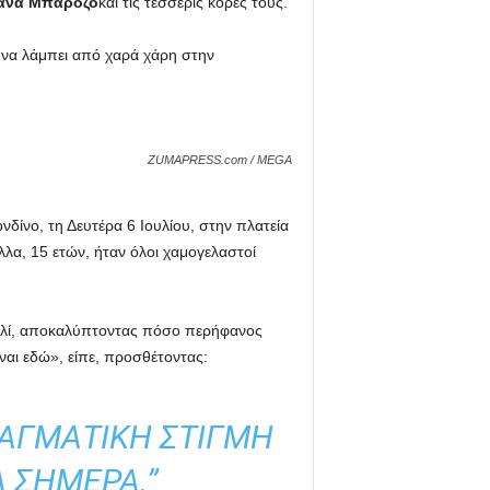
άνα Μπαρόζο
και τις τέσσερις κόρες τους
.
 να λάμπει από χαρά χάρη στην
ZUMAPRESS.com / MEGA
δίνο, τη Δευτέρα 6 Ιουλίου, στην πλατεία
έλλα, 15 ετών, ήταν όλοι χαμογελαστοί
χαλί, αποκαλύπτοντας πόσο περήφανος
ναι εδώ», είπε, προσθέτοντας:
ΡΑΓΜΑΤΙΚΉ ΣΤΙΓΜΉ
 ΣΉΜΕΡΑ.”