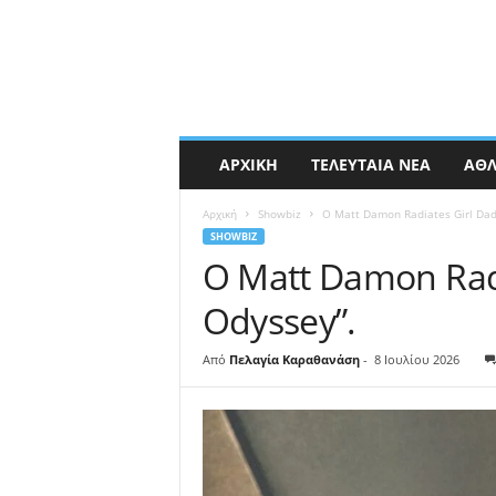
ΑΡΧΙΚΉ
ΤΕΛΕΥΤΑΊΑ ΝΈΑ
ΑΘΛ
Αρχική
Showbiz
Ο Matt Damon Radiates Girl Dad
SHOWBIZ
Ο Matt Damon Radi
Odyssey”.
Από
Πελαγία Καραθανάση
-
8 Ιουλίου 2026