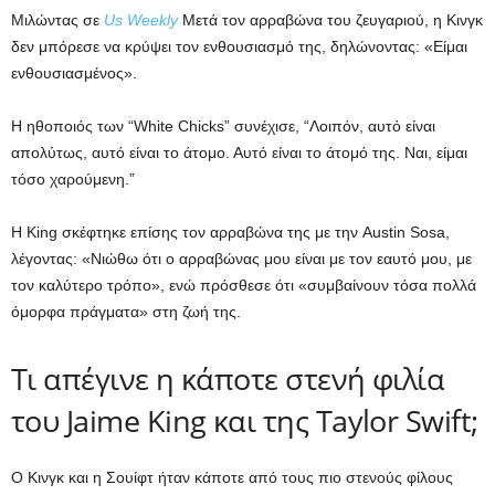
Μιλώντας σε
Us Weekly
Μετά τον αρραβώνα του ζευγαριού, η Κινγκ
δεν μπόρεσε να κρύψει τον ενθουσιασμό της, δηλώνοντας: «Είμαι
ενθουσιασμένος».
Η ηθοποιός των “White Chicks” συνέχισε, “Λοιπόν, αυτό είναι
απολύτως, αυτό είναι το άτομο. Αυτό είναι το άτομό της. Ναι, είμαι
τόσο χαρούμενη.”
Η King σκέφτηκε επίσης τον αρραβώνα της με την Austin Sosa,
λέγοντας: «Νιώθω ότι ο αρραβώνας μου είναι με τον εαυτό μου, με
τον καλύτερο τρόπο», ενώ πρόσθεσε ότι «συμβαίνουν τόσα πολλά
όμορφα πράγματα» στη ζωή της.
Τι απέγινε η κάποτε στενή φιλία
του Jaime King και της Taylor Swift;
Ο Κινγκ και η Σουίφτ ήταν κάποτε από τους πιο στενούς φίλους