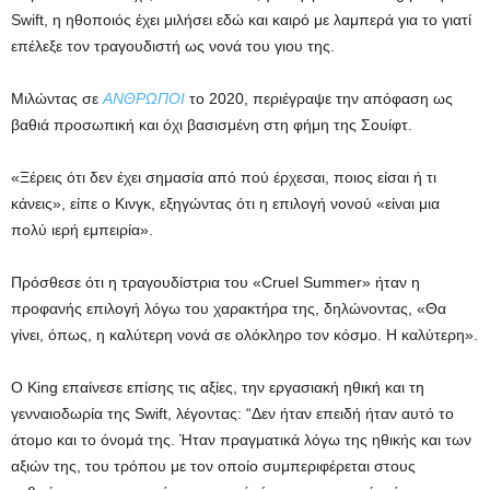
Swift, η ηθοποιός έχει μιλήσει εδώ και καιρό με λαμπερά για το γιατί
επέλεξε τον τραγουδιστή ως νονά του γιου της.
Μιλώντας σε
ΑΝΘΡΩΠΟΙ
το 2020, περιέγραψε την απόφαση ως
βαθιά προσωπική και όχι βασισμένη στη φήμη της Σουίφτ.
«Ξέρεις ότι δεν έχει σημασία από πού έρχεσαι, ποιος είσαι ή τι
κάνεις», είπε ο Κινγκ, εξηγώντας ότι η επιλογή νονού «είναι μια
πολύ ιερή εμπειρία».
Πρόσθεσε ότι η τραγουδίστρια του «Cruel Summer» ήταν η
προφανής επιλογή λόγω του χαρακτήρα της, δηλώνοντας, «Θα
γίνει, όπως, η καλύτερη νονά σε ολόκληρο τον κόσμο. Η καλύτερη».
Ο King επαίνεσε επίσης τις αξίες, την εργασιακή ηθική και τη
γενναιοδωρία της Swift, λέγοντας: “Δεν ήταν επειδή ήταν αυτό το
άτομο και το όνομά της. Ήταν πραγματικά λόγω της ηθικής και των
αξιών της, του τρόπου με τον οποίο συμπεριφέρεται στους