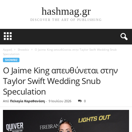
hashmag.gr
DISCOVER THE ART OF PUBLISHING
Αρχική
Showbiz
Ο Jaime King απευθύνεται στην Taylor Swift Wedding Snub
Speculation
SHOWBIZ
Ο Jaime King απευθύνεται στην
Taylor Swift Wedding Snub
Speculation
Από
Πελαγία Καραθανάση
-
9 Ιουλίου 2026
0