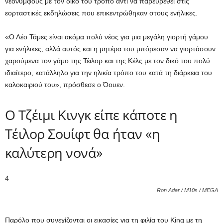
νεόνυμφους με τον δικό του τρόπο αντί να παρευρεθεί στις
εορταστικές εκδηλώσεις που επικεντρώθηκαν στους ενήλικες.
«Ο Λέο Τάμες είναι ακόμα πολύ νέος για μια μεγάλη γιορτή γάμου
για ενήλικες, αλλά αυτός και η μητέρα του μπόρεσαν να γιορτάσουν
χαρούμενα τον γάμο της Τέιλορ και της Κέλς με τον δικό του πολύ
ιδιαίτερο, κατάλληλο για την ηλικία τρόπο του κατά τη διάρκεια του
καλοκαιριού του», πρόσθεσε ο Όουεν.
Ο Τζέιμι Κινγκ είπε κάποτε η
Τέιλορ Σουίφτ θα ήταν «η
καλύτερη νονά»
4
Ron Adar / M10s / MEGA
Παρόλο που συνεχίζονται οι εικασίες για τη φιλία του King με τη