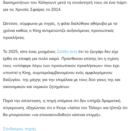
διασημοτήτων του Χόλιγουντ μετά τη συνάντησή τους σε ένα πάρτι
για τις Χρυσές Σφαίρες το 2014.
Ωστόσο, σύμφωνα με πηγές, η φιλία διαλύθηκε αθόρυβα με τα
χρόνια καθώς ο King αντιμετώπιζε αυξανόμενες προσωπικές
προκλήσεις.
Το 2025, είπε ένας μυημένος
Σελίδα έκτη
ότι το ζευγάρι δεν είχε
έρθει σε επαφή για πολύ καιρό. Πρόσθεσαν επίσης ότι η σχέση
τους «υπόφερε λόγω των προσωπικών προκλήσεων» που έχει
υποστεί η King, συμπεριλαμβανομένου ενός αμφιλεγόμενου
διαζυγίου, της μάχης για την επιμέλεια με τους δύο γιους της και
οικονομικών και νομικών ζητημάτων.
Παρά την απόσταση, η πηγή επέμεινε ότι δεν υπήρξε δραματική
σύγκρουση, εξηγώντας ότι ο Κινγκ «λείπει τον Τέιλορ» και ήλπιζε ότι
θα μπορούσαν «να επανασυνδεθούν κάποια στιγμή».
Σύνδεσμος πηγής