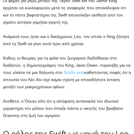
Οι φήμες για ρήξη μεταξύ της Taylor Swift και του Jaime King
άρχισαν να κυκλοφορούν μετά τις αναφορές που αποκάλυψαν ότι
και τα πέντε βαφτιστήρια της Swift απουσίαζαν αισθητά από τον
γεμάτο αστέρια γαμήλια γιορτή της.
Ανάμεσά τους ήταν και ο δεκάχρονος Leo, τον οποίο ο King ζήτησε
από τη Swift να γίνει νονά πριν από χρόνια.
Καθώς οι θεωρίες για τη φιλία του ζευγαριού διαδόθηκαν στο
διαδίκτυο, η δημοσιογράφος του King, Jane Owen, παρενέβη για να
τους κλείσει σε μια δήλωση στο
Σελίδα έκτη
καθιστώντας σαφές ότι η
απουσία του Λέο δεν είχε καμία σχέση με οποιαδήποτε ένταση
μεταξύ των μακροχρόνιων φίλων.
Αντίθετα, ο Όουεν είπε ότι η απόφαση αντανακλά τον ιδιωτικό
χαρακτήρα του ρόλου που έπαιζε πάντα ο νικητής του βραβείου
Grammy στη ζωή του αγοριού.
Ο ρόλος της Swift ως νονά του Leo