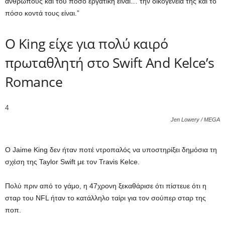
ανθρώπους και του πόσο εργατική είναι… την οικογένειά της και το
πόσο κοντά τους είναι.”
Ο King είχε για πολύ καιρό
πρωταθλητή στο Swift And Kelce’s
Romance
4
Jen Lowery / MEGA
Ο Jaime King δεν ήταν ποτέ ντροπαλός να υποστηρίξει δημόσια τη
σχέση της Taylor Swift με τον Travis Kelce.
Πολύ πριν από το γάμο, η 47χρονη ξεκαθάρισε ότι πίστευε ότι η
σταρ του NFL ήταν το κατάλληλο ταίρι για τον σούπερ σταρ της
ποπ.