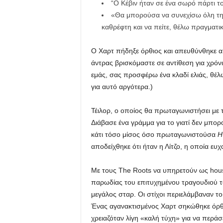
“Ο Κέβιν ήταν σε ένα σωρό πάρτι το
«Θα μπορούσα να συνεχίσω όλη τη ν
καθρέφτη και να πείτε, θέλω πραγματι
Ο Χαρτ πήδηξε όρθιος και απευθύνθηκε απ
άντρας βρισκόμαστε σε αντίθεση για χρόν
εμάς, σας προσφέρω ένα κλαδί ελιάς, θέλ
για αυτό αργότερα.)
Τέιλορ, ο οποίος θα πρωταγωνιστήσει με τ
Διάβασε ένα γράμμα για το γιατί δεν μπ
κάτι τόσο μίσος όσο πρωταγωνιστούσα
Η
αποδείχθηκε ότι ήταν η Λίτζο, η οποία ευ
Με τους The Roots να υπηρετούν ως hous
παρωδίας του επιτυχημένου τραγουδιού το
μεγάλος σταρ. Οι στίχοι περιελάμβαναν το
Ένας αγανακτισμένος Χαρτ σηκώθηκε όρθιο
χρειαζόταν λίγη «καλή τύχη» για να περάσε