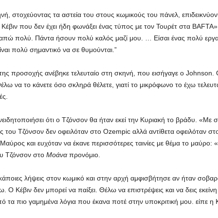
ηνή, στοχεύοντας τα αστεία του στους κωμικούς του πάνελ, επιδεικνύο
 Κέβιν που δεν έχει ήδη φωνάξει ένας τύπος με τον Τουρέτ στα BAFTA»; 
απώ πολύ. Πάντα ήσουν πολύ καλός μαζί μου. … Είσαι ένας πολύ εργατ
ίναι πολύ σημαντικό να σε θυμούνται.”
της προσοχής ανέβηκε τελευταίο στη σκηνή, που εισήγαγε ο Johnson. Ο
ω να το κάνετε όσο σκληρά θέλετε, γιατί το μικρόφωνο το έχω τελευταί
ές.
ειδητοποιήσει ότι ο Τζόνσον θα ήταν εκεί την Κυριακή το βράδυ. «Με 
ς του Τζόνσον δεν οφειλόταν στο Ozempic αλλά αντίθετα οφειλόταν στο
 Μαύρος και ευχόταν να έκανε περισσότερες ταινίες με θέμα το μαύρο: 
ου Τζόνσον στο
Μοάνα
προνόμιο.
 κάποιες λήψεις στον κωμικό και στην αρχή αμφισβήτησε αν ήταν σοβαρό
 Ο Κέβιν δεν μπορεί να παίξει. Θέλω να επιστρέψεις και να δεις εκείνη 
πό τα πιο γαμημένα λόγια που έκανα ποτέ στην υποκριτική μου. είπε η K