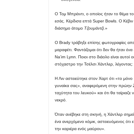
Ο Τομ Μπρέιντι, ο οποίος ήταν το θέμα τ
εσάς. Κέρδισα επτά Super Bowls. Ο Κέβιν
διάσημο άτομο
Τζουμάντζι
.»
Ο Brady τράβηξε επίσης φωτογραφίες από
μαραφέτι. Φαντάζομαι ότι δεν θα ήταν ένα
Na’im Lynn. Ποιοι στο διάολο είναι αυτοί ο
στόχαστρο την Τσέλσι Χάντλερ, λέγοντας: “
Η Λιν αστειεύτηκε στον Χαρτ ότι «το μόνο
γυναίκα σας», αναφερόμενη στην πρώην Ζι
ταχύτητα του λευκού» και ότι θα ταίριαζε
νεκρό.
Όταν ανέβηκε στη σκηνή, η Χάντλερ σημεί
ένα ανερχόμενο κόμικ, αστειευόμενος ότι 
την καριέρα ενός μαύρου».