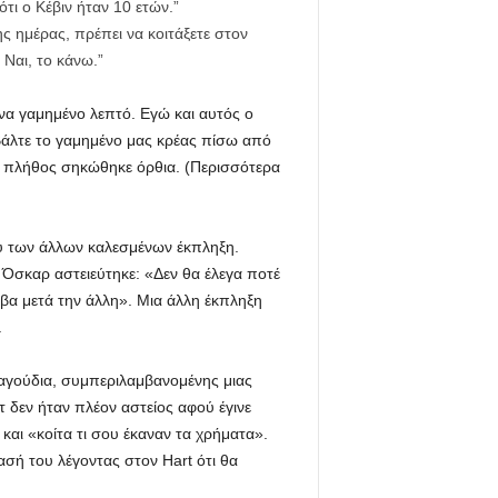
τι ο Κέβιν ήταν 10 ετών.”
ς ημέρας, πρέπει να κοιτάξετε στον
 Ναι, το κάνω.”
να γαμημένο λεπτό. Εγώ και αυτός ο
 Βάλτε το γαμημένο μας κρέας πίσω από
το πλήθος σηκώθηκε όρθια. (Περισσότερα
ύ των άλλων καλεσμένων έκπληξη.
Όσκαρ αστειεύτηκε: «Δεν θα έλεγα ποτέ
μβα μετά την άλλη». Μια άλλη έκπληξη
.
ραγούδια, συμπεριλαμβανομένης μιας
 δεν ήταν πλέον αστείος αφού έγινε
και «κοίτα τι σου έκαναν τα χρήματα».
σή του λέγοντας στον Hart ότι θα