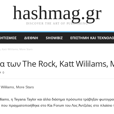
hashmag.gr
DISCOVER THE ART OF PUBLISHING
ΗΤΙΣΜΟΣ
ΔΙΕΘΝΉ
SHOWBIZ
ΕΠΙΣΤΉΜΗ ΚΑΙ ΤΕΧΝΟΛΟ
 Katt Wililams, More Stars
 των The Rock, Katt Wililams, 
0
lliams, η Teyana Taylor και άλλα διάσημα πρόσωπα τράβηξαν φωτογραφ
που πραγματοποιήθηκε στο Kia Forum του Λος Άντζελες στο πλαίσιο το