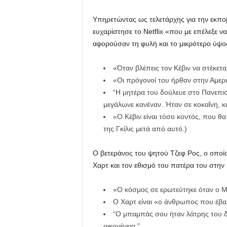
Υπηρετώντας ως τελετάρχης για την εκπομπ
ευχαρίστησε το Netflix «που με επέλεξε 
αφορούσαν τη φυλή και το μικρότερο ύψος
«Όταν βλέπεις τον Κέβιν να στέκετα
«Οι πρόγονοί του ήρθαν στην Αμερι
“Η μητέρα του δούλευε στο Πανεπισ
μεγάλωνε κανέναν. Ήταν σε κοκαΐνη, κά
«Ο Κέβιν είναι τόσο κοντός, που θα
της Γκίλις μετά από αυτό.)
Ο βετεράνος του ψητού Τζεφ Ρος, ο οποίο
Χαρτ και τον εθισμό του πατέρα του στην 
«Ο κόσμος σε ερωτεύτηκε όταν ο Μά
Ο Χαρτ είναι «ο άνθρωπος που έβαλ
“Ο μπαμπάς σου ήταν λάτρης του δρ
οικογένεια.”