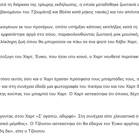
ά τη διάρκεια της τρίωρης εκδήλωσης, η οποία μεταδόθηκε ζωντανά στο
αμβανομένου του
Τζουμάντζι
και
Βόλτα κατά μήκος
ταινίες) και τον απόντ
αλεσμένων εκ των προτέρων, οπότε υπήρξαν κάποιες εκπλήξεις κατά τη 
 εμφανίστηκε αργά στο σόου, παρακολουθώντας ζωντανή ροκ μουσική, 
 ολόκληρη ζωή όπου θα μπορούσα να πάω σε ένα ψητό του Κέβιν Χαρτ, 
ύζυγο του Χαρτ, Ένικο, που ήταν στο κοινό, ο Χαρτ νουθετεί περιπαικτ
ι τόσο αυτός όσο και ο Χαρτ έχασαν πρόσφατα τους μπαμπάδες τους, σ
και στη συνέχεια έδειξε μια φωτογραφία του πατέρα του και του Χαρτ 
της κούπας του μπαμπά του Χαρτ. Ο Χαρτ αστειεύτηκε ότι όποιος δέχτη
γοντας στον Χαρτ «Σ’ αγαπώ, αδερφέ». Στη συνέχεια είπε χλευαστικά ότ
σικό μέγεθος». Ο Τζόνσον αστειεύτηκε ότι θα έδειχνε τον Ένικο αργό
η δει», είπε ο Τζόνσον.