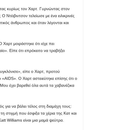
ντας κυρίως τον Χαρτ. Γυρνώντας στον
Ο Ντέιβιντσον τελείωσε με ένα ειλικρινές
ικός άνθρωπος και όταν λέγονται και
 Χαρτ μοιράστηκε ότι είχε πει
ο». Είπε ότι επρόκειτο να τραβήξει
συγκλόνισε», είπε ο Χαρτ, προτού
 «AIDS». Ο Χαρτ αστειεύτηκε επίσης ότι ο
«Μου έχει βαρεθεί όλα αυτά τα χαβανέζικα
ς για να βάλει τέλος στη διαμάχη τους:
τη στιγμή που έσφιξα τα χέρια της Κατ και
att Williams είναι μια μαμά ψεύτρα.