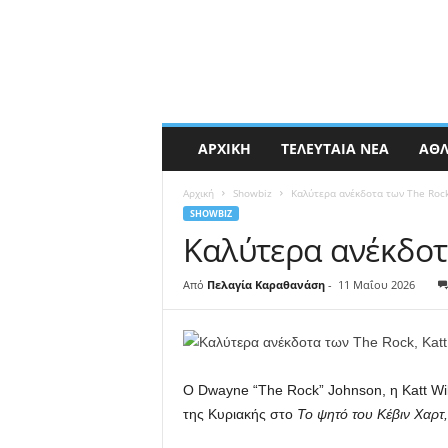
ΑΡΧΙΚΉ
ΤΕΛΕΥΤΑΊΑ ΝΈΑ
ΑΘΛ
Αρχική
Showbiz
Καλύτερα ανέκδοτα των The Rock,
SHOWBIZ
Καλύτερα ανέκδοτα
Από
Πελαγία Καραθανάση
-
11 Μαΐου 2026
Ο Dwayne “The Rock” Johnson, η Katt Wi
της Κυριακής στο
Το ψητό του Κέβιν Χαρτ,