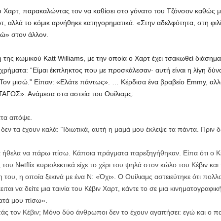
υ Χαρτ, παρακαλώντας τον να καθίσει στο γόνατο του Τζόνσον καθώς μ
αλλά το κόμικ αρνήθηκε κατηγορηματικά. «Στην αδελφότητα, στη φιλία,
πώ» στον άλλον.
της κωμικού Katt Williams, με την οποία ο Χαρτ έχει τσακωθεί διάσημα 
 χρήματα: “Είμαι έκπληκτος που με προσκάλεσαν· αυτή είναι η λίγη δύν
ον μισώ.” Είπαν: «Ελάτε πάντως». … Κέρδισα ένα βραβείο Emmy, αλλά
ΤΑΓΟΣ». Ανάμεσα στα αστεία του Ουίλιαμς:
ατα απόψε.
τ δεν τα έχουν καλά: “Ιδιωτικά, αυτή η μαμά μου έκλεψε τα πάντα. Πριν 
 ήθελα να πάρω πίσω. Κάποια πράγματα παρεξηγήθηκαν. Είπα ότι ο Κέβ
ου Netflix κυριολεκτικά είχε το χέρι του ψηλά στον κώλο του Κέβιν και τ
η του, η οποία ξεκινά με ένα Ν: «Όχι». Ο Ουίλιαμς αστειεύτηκε ότι πολλ
ιται να δείτε μια ταινία του Κέβιν Χαρτ, κάντε το σε μια κινηματογραφ
ατά μου πίσω».
ς τον Κέβιν; Μόνο δύο άνθρωποι δεν το έχουν αγαπήσει: εγώ και ο πα