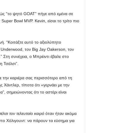
 πώς “το ψητό GOAT” πήγε από εμένα σε
Super Bowl MVP. Kevin, είσαι το τρίτο πιο
. “Κοιτάξτε αυτό το αξιολύπητο
yl Underwood, τον Big Jay Oakerson, τον
.” Στη συνέχεια, ο Μπρέιντι έβαλε στο
η Τσέλσι”.
άτε την καριέρα σας περισσότερο από τη
 Χάντλερ, τίποτα ότι «γερνάει με την
, σημειώνοντας ότι το αστέρι είναι
έλσι τον τελευταίο καιρό
όταν ήταν ακόμα
 στο Χόλιγουντ: να πάρουν τα εύσημα για