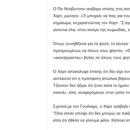
Ο Πιτ Ντέιβιντσον ανέβηκε επίσης στη σκ
Χαρτ, ρώτησε: «Τι μπορείς να πεις για τον
σημείωμα, ευχαριστώντας τον Χαρτ: “Σ’αγ
γίνονται όλα, στον κόσμο της κωμωδίας, ε
Όπως συνηθίζεται για τα ψητά, το κέντρο 
προηγουμένως σε όλους τους ψήστες: «Θέλ
«ακατέργαστες» βολές σε όλους τους ψητ
Ο Χαρτ αποκάλυψε επίσης ότι δεν είχε συν
αστειευτεί ότι η πρόσφατη απώλεια βάρου
Τζόνσον δεν ήξερε ότι ήταν κατά το ήμισυ
σκατά», είπε, αναφερόμενος στον ρόλο τ
Σχετικά με τον Γουίλιαμς, ο Χαρτ τράβηξε
“Όλοι είπαν απόψε ότι δεν μπορώ να παίξω.
είπα ότι ήθελα να γίνουμε φίλοι. Κάποια α