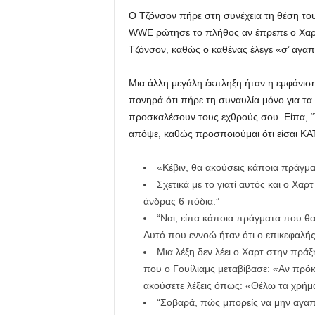
Ο Τζόνσον πήρε στη συνέχεια τη θέση το
WWE ρώτησε το πλήθος αν έπρεπε ο Χαρτ, 
Τζόνσον, καθώς ο καθένας έλεγε «σ’ αγα
Μια άλλη μεγάλη έκπληξη ήταν η εμφάνιση 
πονηρά ότι πήρε τη συναυλία μόνο για τα
προσκαλέσουν τους εχθρούς σου. Είπα, “Τ
απόψε, καθώς προσποιούμαι ότι είσαι ΚΑ
«Κέβιν, θα ακούσεις κάποια πράγμ
Σχετικά με το γιατί αυτός και ο Χαρ
άνδρας 6 πόδια.”
“Ναι, είπα κάποια πράγματα που θα
Αυτό που εννοώ ήταν ότι ο επικεφαλής τ
Μια λέξη δεν λέει ο Χαρτ στην πράξ
που ο Γουίλιαμς μεταβίβασε: «Αν πρόκε
ακούσετε λέξεις όπως: «Θέλω τα χρήμ
“Σοβαρά, πώς μπορείς να μην αγαπά