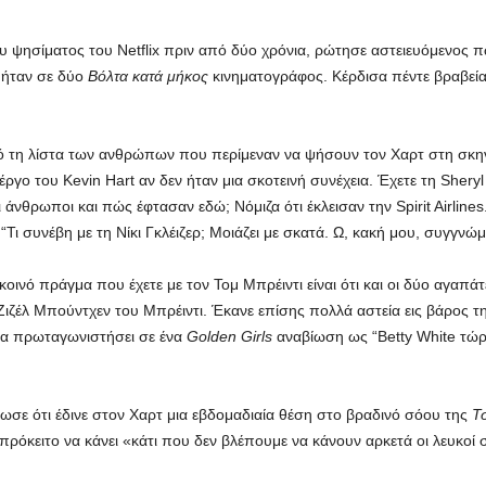
ου ψησίματος του Netflix πριν από δύο χρόνια, ρώτησε αστειευόμενος
 ήταν σε δύο
Βόλτα κατά μήκος
κινηματογράφος. Κέρδισα πέντε βραβεία 
 τη λίστα των ανθρώπων που περίμεναν να ψήσουν τον Χαρτ στη σκηνή
 έργο του Kevin Hart αν δεν ήταν μια σκοτεινή συνέχεια. Έχετε τη Sher
ι άνθρωποι και πώς έφτασαν εδώ; Νόμιζα ότι έκλεισαν την Spirit Airlines
Τι συνέβη με τη Νίκι Γκλέιζερ; Μοιάζει με σκατά. Ω, κακή μου, συγγνώμ
 κοινό πράγμα που έχετε με τον Τομ Μπρέιντι είναι ότι και οι δύο αγαπ
ζέλ Μπούντχεν του Μπρέιντι. Έκανε επίσης πολλά αστεία εις βάρος της
 να πρωταγωνιστήσει σε ένα
Golden Girls
αναβίωση ως “Betty White τώρα”
ωσε ότι έδινε στον Χαρτ μια εβδομαδιαία θέση στο βραδινό σόου της
Τσ
επρόκειτο να κάνει «κάτι που δεν βλέπουμε να κάνουν αρκετά οι λευκοί