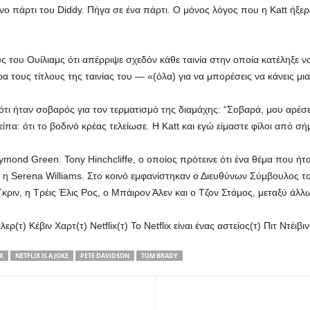
νο πάρτι του Diddy. Πήγα σε ένα πάρτι. Ο μόνος λόγος που η Katt ήξερε
 του Ουίλιαμς ότι απέρριψε σχεδόν κάθε ταινία στην οποία κατέληξε ν
τους τίτλους της ταινίας του — «(όλα) για να μπορέσεις να κάνεις μια
τι ήταν σοβαρός για τον τερματισμό της διαμάχης: “Σοβαρά, μου αρέσε
πα: ότι το βοδινό κρέας τελείωσε. Η Katt και εγώ είμαστε φίλοι από 
ond Green. Tony Hinchcliffe, ο οποίος πρότεινε ότι ένα θέμα που ήτα
αι η Serena Williams. Στο κοινό εμφανίστηκαν ο Διευθύνων Σύμβουλος το
κριν, η Τρέις Έλις Ρος, ο Μπάιρον Άλεν και ο Τζον Στάμος, μεταξύ άλλ
(τ) Κέβιν Χαρτ(τ) Netflix(τ) Το Netflix είναι ένας αστείος(τ) Πιτ Ντέιβι
X
NETFLIX IS A JOKE
PETE DAVIDSON
TOM BRADY