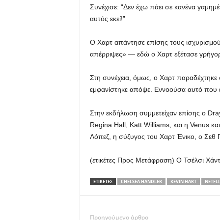
Συνέχισε: “Δεν έχω πάει σε κανένα γαμημέ
αυτός εκεί!”
Ο Χαρτ απάντησε επίσης τους ισχυρισμούς
απέρριψες» — εδώ ο Χαρτ εξέτασε γρήγορα 
Στη συνέχεια, όμως, ο Χαρτ παραδέχτηκε ό
εμφανίστηκε απόψε. Εννοούσα αυτό που εί
Στην εκδήλωση συμμετείχαν επίσης ο Draym
Regina Hall; Katt Williams; και η Venus κ
Λόπεζ, η σύζυγος του Χαρτ Ένικο, ο Σεθ Γ
(ετικέτες Προς Μετάφραση) Ο Τσέλσι Χάντλερ
ΕΤΙΚΕΤΕΣ
CHELSEA HANDLER
KEVIN HART
NETFLI
Προηγούμενο άρθρο