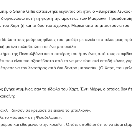
ή, ο Shane Gillis αστειεύτηκε λέγοντας ότι ήταν ο «εξαιρετικά λευκός
να διοργανώσω αυτή τη γιορτή της αριστείας των Μαύρων». Προειδοποίησ
 του Χαρτ (ή και τα δύο ταυτόχρονα). Μερικά από τα μπαστούνια του:
ι δίπλα στους μαύρους φίλους του, μοιάζει με τελεία στο τέλος μιας πρ
κή με ένα σκλαβόπλοιο σε ένα μπουκάλι».
τήμιο της Πενσυλβάνια και ο πατέρας του ήταν ένας από τους σταφίδες
τι που είναι πιο αξιοσέβαστο από το να μην είσαι εκεί επειδή κάνεις γ
 έπρεπε να τον λιντσάρεις από ένα δέντρο μπονσάι». (Ο Χαρτ, που γελού
ς βγήκε ντυμένος σαν το είδωλο του Χαρτ, Έντι Μέρφι, ο οποίος δεν 
κοκαΐνη:
ικλ Τζάκσον σε κρέμασε σε εκείνο το μπαλκόνι».
ε το «ξωτικό» στη Φιλαδέλφεια».
όμου και εθισμένος στην κοκαΐνη. Οπότε υποθέτω ότι το να είσαι εξα