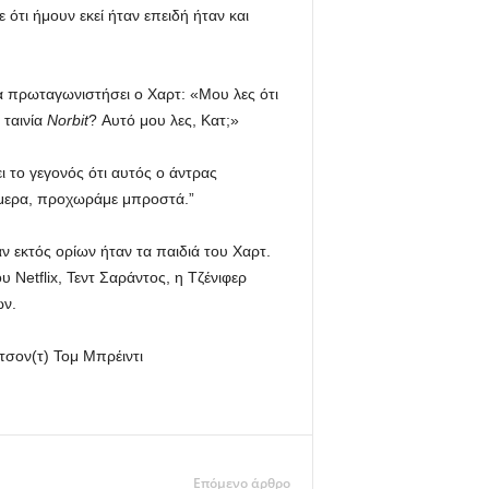
 ότι ήμουν εκεί ήταν επειδή ήταν και
α πρωταγωνιστήσει ο Χαρτ: «Μου λες ότι
 ταινία
Norbit
? Αυτό μου λες, Κατ;»
ι το γεγονός ότι αυτός ο άντρας
σήμερα, προχωράμε μπροστά.”
ν εκτός ορίων ήταν τα παιδιά του Χαρτ.
υ Netflix, Τεντ Σαράντος, η Τζένιφερ
ων.
ντσον(τ) Τομ Μπρέιντι
Επόμενο άρθρο