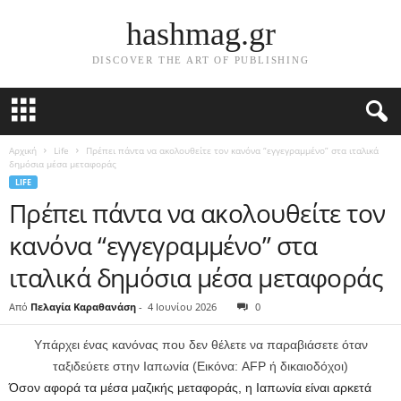
hashmag.gr
DISCOVER THE ART OF PUBLISHING
Αρχική
Life
Πρέπει πάντα να ακολουθείτε τον κανόνα “εγγεγραμμένο” στα ιταλικά
δημόσια μέσα μεταφοράς
LIFE
Πρέπει πάντα να ακολουθείτε τον
κανόνα “εγγεγραμμένο” στα
ιταλικά δημόσια μέσα μεταφοράς
Από
Πελαγία Καραθανάση
-
4 Ιουνίου 2026
0
Υπάρχει ένας κανόνας που δεν θέλετε να παραβιάσετε όταν
ταξιδεύετε στην Ιαπωνία (Εικόνα: AFP ή δικαιοδόχοι)
Όσον αφορά τα μέσα μαζικής μεταφοράς, η Ιαπωνία είναι αρκετά