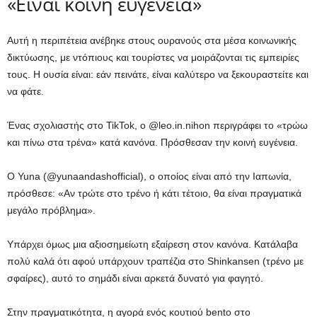
«Είναι κοινή ευγένεια»
Αυτή η περιπέτεια ανέβηκε στους ουρανούς στα μέσα κοινωνικής
δικτύωσης, με ντόπιους και τουρίστες να μοιράζονται τις εμπειρίες
τους. Η ουσία είναι: εάν πεινάτε, είναι καλύτερο να ξεκουραστείτε και
να φάτε.
Ένας σχολιαστής στο TikTok, ο @leo.in.nihon περιγράφει το «τρώω
και πίνω στα τρένα» κατά κανόνα. Πρόσθεσαν την κοινή ευγένεια.
Ο Yuna (@yunaandashofficial), ο οποίος είναι από την Ιαπωνία,
πρόσθεσε: «Αν τρώτε στο τρένο ή κάτι τέτοιο, θα είναι πραγματικά
μεγάλο πρόβλημα».
Υπάρχει όμως μια αξιοσημείωτη εξαίρεση στον κανόνα. Κατάλαβα
πολύ καλά ότι αφού υπάρχουν τραπέζια στο Shinkansen (τρένο με
σφαίρες), αυτό το σημάδι είναι αρκετά δυνατό για φαγητό.
Στην πραγματικότητα, η αγορά ενός κουτιού bento στο