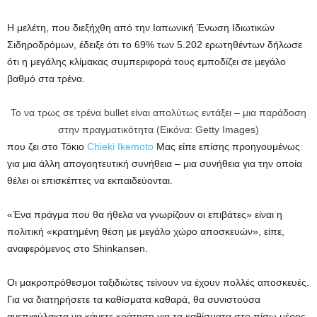
Η μελέτη, που διεξήχθη από την Ιαπωνική Ένωση Ιδιωτικών
Σιδηροδρόμων, έδειξε ότι το 69% των 5.202 ερωτηθέντων δήλωσε
ότι η μεγάλης κλίμακας συμπεριφορά τους εμποδίζει σε μεγάλο
βαθμό στα τρένα.
Το να τρως σε τρένα bullet είναι απολύτως εντάξει – μια παράδοση
στην πραγματικότητα (Εικόνα: Getty Images)
που ζει στο Τόκιο
Chieki Ikemoto
Μας είπε επίσης προηγουμένως
για μια άλλη απογοητευτική συνήθεια – μια συνήθεια για την οποία
θέλει οι επισκέπτες να εκπαιδεύονται.
«Ένα πράγμα που θα ήθελα να γνωρίζουν οι επιβάτες» είναι η
πολιτική «κρατημένη θέση με μεγάλο χώρο αποσκευών», είπε,
αναφερόμενος στο Shinkansen.
Οι μακροπρόθεσμοι ταξιδιώτες τείνουν να έχουν πολλές αποσκευές.
Για να διατηρήσετε τα καθίσματα καθαρά, θα συνιστούσα
ανεπιφύλακτα να κάνετε κράτηση για τα καθίσματα στο πίσω μέρος