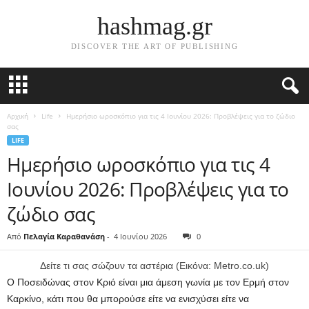
hashmag.gr
DISCOVER THE ART OF PUBLISHING
Αρχική
Life
Ημερήσιο ωροσκόπιο για τις 4 Ιουνίου 2026: Προβλέψεις για το ζώδιο
σας
LIFE
Ημερήσιο ωροσκόπιο για τις 4
Ιουνίου 2026: Προβλέψεις για το
ζώδιο σας
Από
Πελαγία Καραθανάση
-
4 Ιουνίου 2026
0
Δείτε τι σας σώζουν τα αστέρια (Εικόνα: Metro.co.uk)
Ο Ποσειδώνας στον Κριό είναι μια άμεση γωνία με τον Ερμή στον
Καρκίνο, κάτι που θα μπορούσε είτε να ενισχύσει είτε να