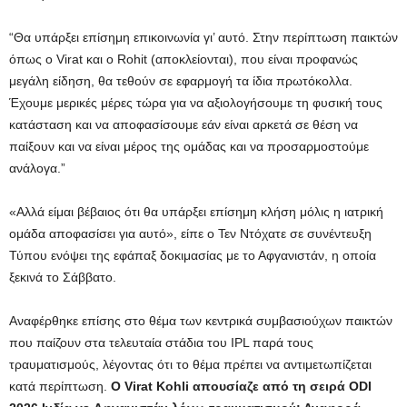
“Θα υπάρξει επίσημη επικοινωνία γι’ αυτό. Στην περίπτωση παικτών
όπως ο Virat και ο Rohit (αποκλείονται), που είναι προφανώς
μεγάλη είδηση, θα τεθούν σε εφαρμογή τα ίδια πρωτόκολλα.
Έχουμε μερικές μέρες τώρα για να αξιολογήσουμε τη φυσική τους
κατάσταση και να αποφασίσουμε εάν είναι αρκετά σε θέση να
παίξουν και να είναι μέρος της ομάδας και να προσαρμοστούμε
ανάλογα.”
«Αλλά είμαι βέβαιος ότι θα υπάρξει επίσημη κλήση μόλις η ιατρική
ομάδα αποφασίσει για αυτό», είπε ο Τεν Ντόχατε σε συνέντευξη
Τύπου ενόψει της εφάπαξ δοκιμασίας με το Αφγανιστάν, η οποία
ξεκινά το Σάββατο.
Αναφέρθηκε επίσης στο θέμα των κεντρικά συμβασιούχων παικτών
που παίζουν στα τελευταία στάδια του IPL παρά τους
τραυματισμούς, λέγοντας ότι το θέμα πρέπει να αντιμετωπίζεται
κατά περίπτωση.
Ο Virat Kohli απουσίαζε από τη σειρά ODI