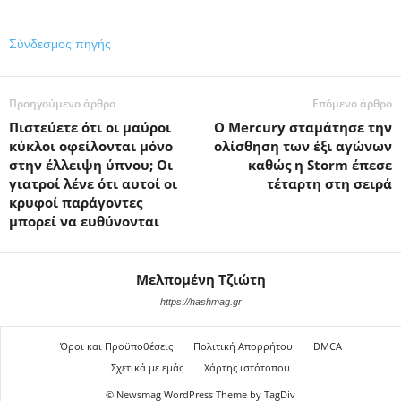
Σύνδεσμος πηγής
Προηγούμενο άρθρο
Επόμενο άρθρο
Πιστεύετε ότι οι μαύροι
Ο Mercury σταμάτησε την
κύκλοι οφείλονται μόνο
ολίσθηση των έξι αγώνων
στην έλλειψη ύπνου; Οι
καθώς η Storm έπεσε
γιατροί λένε ότι αυτοί οι
τέταρτη στη σειρά
κρυφοί παράγοντες
μπορεί να ευθύνονται
Μελπομένη Τζιώτη
https://hashmag.gr
Όροι και Προϋποθέσεις
Πολιτική Απορρήτου
DMCA
Σχετικά με εμάς
Χάρτης ιστότοπου
© Newsmag WordPress Theme by TagDiv