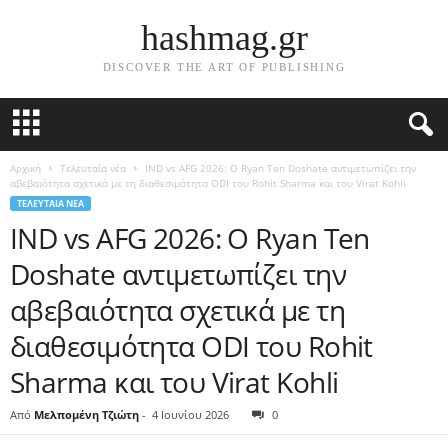
hashmag.gr
DISCOVER THE ART OF PUBLISHING
Αρχική
Τελευταία νέα
IND vs AFG 2026: Ο Ryan Ten Doshate αντιμετωπίζει την
αβεβαιότητα σχετικά με τη διαθεσιμότητα ODI του Rohit Sharma και του Virat Kohli
ΤΕΛΕΥΤΑΊΑ ΝΈΑ
IND vs AFG 2026: Ο Ryan Ten
Doshate αντιμετωπίζει την
αβεβαιότητα σχετικά με τη
διαθεσιμότητα ODI του Rohit
Sharma και του Virat Kohli
Από
Μελπομένη Τζιώτη
-
4 Ιουνίου 2026
0