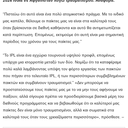
2026 Ινδία vs Αφγανιστάν λόγω τραυματισμού: Αναφορά.
“Πιστεύω ότι αυτό είναι ένα πολύ ατομικιστικό πράγμα. Με το ινδικό
μας καπέλο, θέλουμε οι παίκτες μας να είναι στα καλύτερά τους
όταν βρίσκονται σε διεθνή καθήκοντα και αυτό θα αντιμετωπίζεται
κατά περίπτωση. Επομένως, εκτιμούμε ότι αυτή είναι μια σημαντική
περίοδος του χρόνου για τους παίκτες μας.”
“Το IPL είναι ένα εγχώριο τουρνουά υψηλού προφίλ, επομένως
υπάρχει μια ισορροπία μεταξύ των δύο. Νομίζω ότι τα καταφέραμε
πολύ καλά λαμβάνοντας υπόψη τον φόρτο εργασίας των παικτών
που πήγαν στο τελευταίο IPL, ή των περισσότερων συμβεβλημένων
παικτών και συμβαίνουν τραυματισμοί.” «Δεν μπορούμε να
προστατεύσουμε τους παίκτες μας με το να μην τους αφήνουμε να
παίξουν, αλλά σίγουρα πρέπει να προσδιορίσουμε βασικά μέρη του
διεθνούς προγράμματος και να βεβαιωθούμε ότι οι καλύτεροί μας
παίκτες δεν είναι μόνο τραυματισμένοι, αλλά και σωματικά στα
καλύτερά τους όταν τους χρειαζόμαστε περισσότερο», πρόσθεσε. –