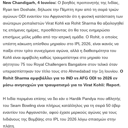
New Chandigarh, 4 Ιουνίου:
Ο βοηθός προπονητής της Ινδίας,
Ryan ten Doshate, δήλωσε την Πέμπτη πριν από τη σειρά τριών
αγώνων ODI εναντίον του Αφγανιστάν ότι η φυσική κατάσταση των
ανώτερων ροπαλιστών Virat Kohli και Rohit Sharma θα αξιολογηθεί
τις επόμενες ημέρες, προσθέτοντας ότι θα τους ενημερώσει
επισήμως μόλις μάθει από την ιατρική ομάδα. Ο Rohit, ο οποίος
υπέστη κάκωση οπίσθιου μηριαίου στο IPL 2026, είναι ικανός να
παίξει στον τρίτο συνεχόμενο αγώνα, αλλά η διαθεσιμότητα του
Kohli είναι αμφίβολη καθώς τραυματίστηκε στο μηριαίο του
αήττητου 75 του Royal Challengers Bangalore στον τελικό όταν
υπερασπίστηκαν τον τίτλο τους στο Ahmedabad την 1η Ιουνίου.
Ο
Rohit Sharma αμφιβάλλει για το IND vs AFG ODI το 2026 εν
μέσω ανησυχιών για τραυματισμό για το Virat Kohli: Report.
Η Ινδία περιμένει επίσης να δει εάν ο Hardik Pandya που αθλητής
του Seam Bowling είναι πλήρως κατάλληλος για τη σειρά 50 όβερ
εναντίον του Αφγανιστάν, αφού έχασε μερικούς αγώνες για τους
Ινδιάνους της Βομβάης στο IPL του 2026 λόγω σπασμών στην
πλάτη.