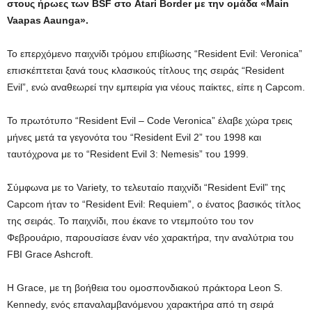
στους ήρωες των BSF στο Atari Border με την ομάδα «Main
Vaapas Aaunga».
Το επερχόμενο παιχνίδι τρόμου επιβίωσης “Resident Evil: Veronica”
επισκέπτεται ξανά τους κλασικούς τίτλους της σειράς “Resident
Evil”, ενώ αναθεωρεί την εμπειρία για νέους παίκτες, είπε η Capcom.
Το πρωτότυπο “Resident Evil – Code Veronica” έλαβε χώρα τρεις
μήνες μετά τα γεγονότα του “Resident Evil 2” του 1998 και
ταυτόχρονα με το “Resident Evil 3: Nemesis” του 1999.
Σύμφωνα με το Variety, το τελευταίο παιχνίδι “Resident Evil” της
Capcom ήταν το “Resident Evil: Requiem”, ο ένατος βασικός τίτλος
της σειράς. Το παιχνίδι, που έκανε το ντεμπούτο του τον
Φεβρουάριο, παρουσίασε έναν νέο χαρακτήρα, την αναλύτρια του
FBI Grace Ashcroft.
Η Grace, με τη βοήθεια του ομοσπονδιακού πράκτορα Leon S.
Kennedy, ενός επαναλαμβανόμενου χαρακτήρα από τη σειρά