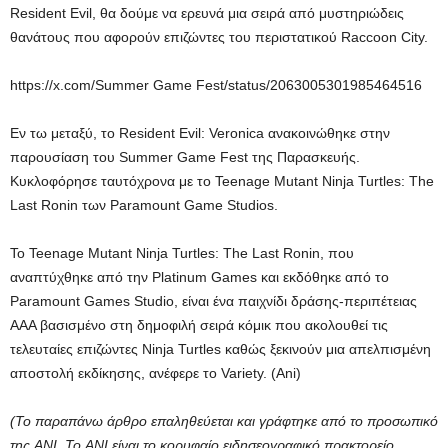
Resident Evil, θα δούμε να ερευνά μια σειρά από μυστηριώδεις
θανάτους που αφορούν επιζώντες του περιστατικού Raccoon City.
https://x.com/Summer Game Fest/status/2063005301985464516
Εν τω μεταξύ, το Resident Evil: Veronica ανακοινώθηκε στην
παρουσίαση του Summer Game Fest της Παρασκευής.
Κυκλοφόρησε ταυτόχρονα με το Teenage Mutant Ninja Turtles: The
Last Ronin των Paramount Game Studios.
Το Teenage Mutant Ninja Turtles: The Last Ronin, που
αναπτύχθηκε από την Platinum Games και εκδόθηκε από το
Paramount Games Studio, είναι ένα παιχνίδι δράσης-περιπέτειας
AAA βασισμένο στη δημοφιλή σειρά κόμικ που ακολουθεί τις
τελευταίες επιζώντες Ninja Turtles καθώς ξεκινούν μια απελπισμένη
αποστολή εκδίκησης, ανέφερε το Variety. (Ani)
(Το παραπάνω άρθρο επαληθεύεται και γράφτηκε από το προσωπικό
της ANI. Το ANI είναι το κορυφαίο ειδησεογραφικό πρακτορείο