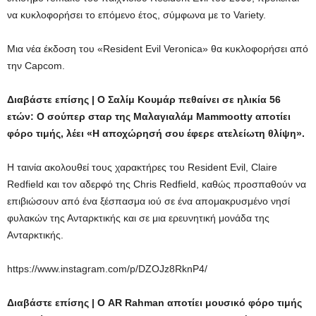
να κυκλοφορήσει το επόμενο έτος, σύμφωνα με το Variety.
Μια νέα έκδοση του «Resident Evil Veronica» θα κυκλοφορήσει από
την Capcom.
Διαβάστε επίσης | Ο Σαλίμ Κουμάρ πεθαίνει σε ηλικία 56
ετών: Ο σούπερ σταρ της Μαλαγιαλάμ Mammootty αποτίει
φόρο τιμής, λέει «Η αποχώρησή σου έφερε ατελείωτη θλίψη».
Η ταινία ακολουθεί τους χαρακτήρες του Resident Evil, Claire
Redfield και τον αδερφό της Chris Redfield, καθώς προσπαθούν να
επιβιώσουν από ένα ξέσπασμα ιού σε ένα απομακρυσμένο νησί
φυλακών της Ανταρκτικής και σε μια ερευνητική μονάδα της
Ανταρκτικής.
https://www.instagram.com/p/DZOJz8RknP4/
Διαβάστε επίσης | Ο AR Rahman αποτίει μουσικό φόρο τιμής