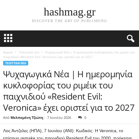
hashmag.gr
DISCOVER THE ART OF PUBLISHING
Αρχική
Τελευταία νέα
Ψυχαγωγικά Νέα | Η ημερομηνία κυκλοφορίας του ριμέικ του
παιχνιδιού «Resident Evil: Veronica» έχει οριστεί για το 2027
ΤΕΛΕΥΤΑΊΑ ΝΈΑ
Ψυχαγωγικά Νέα | Η ημερομηνία
κυκλοφορίας του ριμέικ του
παιχνιδιού «Resident Evil:
Veronica» έχει οριστεί για το 2027
Από
Μελπομένη Τζιώτη
-
7 Ιουνίου 2026
0
Λος Άντζελες (ΗΠΑ), 7 Ιουνίου (ANI): Κωδικός: Η Veronica, το
επίσημο remake του παιχνιδιού Resident Evil του 2000, πρόκειται