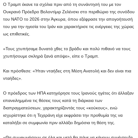
Ο Τραμπ έκανε τα σχόλια πριν από τη συνάντησή του με τον
Ουκρανό Πρόεδρο Βολοντίμιρ Ζελένσκι στο περιθώριο της συνόδου
του ΝΑΤΟ το 2026 στην Άγκυρα, όπου εξέφρασε την απογοήτευσή
του για την ηγεσία του Ιράν και χαρακτήρισε τις ενέργειες της χώρας
ως επιθετικές.
«Τους χτυπήσαμε δυνατά χθες το βράδυ και πολύ πιθανό να τους
χτυπήσουμε σκληρά ξανά απόψε», είπε ο Τραμπ.
Και πρόσθεσε: «Ήταν νταήδες στη Μέση Ανατολή και δεν είναι πια
νταήδες».
Ο πρόεδρος των ΗΠΑ κατηγόρησε τους Ιρανούς ηγέτες ότι άλλαξαν
επανειλημμένα τις θέσεις τους κατά τη διάρκεια των
διαπραγματεύσεων, χαρακτηρίζοντάς τους «κούκους», ενώ
ισχυρίστηκε ότι η Τεχεράνη είχε εκφράσει την προθυμία της να
καταλήξει σε συμφωνία πριν αλλάξει δημόσια τη θέση της.
«Θα συμφωνήσουν σε όλα και μετά θα πάνε να κάνουν συνέντευξη