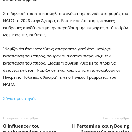
Στη δήλωσή του στο κατώφλι του ενόψει της συνόδου κορυφής του
ΝΑΤΟ το 2026 στην Άγκυρα, ο Ρούτε είπε ότι οι αμερικανικές
επιδρομές συνδέονται με την παραβίαση της εκεχειρίας από το Ιράν
ως μέρος της επίθεσης.
“Νομίζω ότι ήταν απολύτως απαραίτητο γιατί όταν υπάρχει
κατάπαυση του πυρός, το Ιράν ουσιαστικά παραβιάζει την
κατάπαυση του πυρός. Είδαμε τι συνέβη χθες με τα πλοία να
δέχονται επίθεση. Νομίζω ότι είναι κρίσιμο να ανταποκριθούν οι
Ηνωμένες Πολιτείες σθεναρά”, είπε ο Γενικός Γραμματέας του
ΝΑΤΟ.
Σύνδεσμος πηγής
Προηγούμενο άρθρο
Επόμενο άρθρο
Ο influencer του
Η Pertamina και η Boeing
“Looksmaxxing” Connor
διερευνούν ευκαιρίες