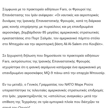
Σύμφωνα με το πρακτορείο ειδήσεων Fars, οι Φρουροί της
Επανάστασης του Ιράν ανέφεραν: «Οι ναυτικές και αεροπορικές
δυνάμεις της Ιρανικής Επαναστατικής Φρουράς, κατά τη διάρκεια
μιας κοινής επιχείρησης με πυραύλους και μη επανδρωμένα
αεροσκάφη, βομβάρδισαν 85 μεγάλες αμερικανικές στρατιωτικές
εγκαταστάσεις στο Πορτ Σαλμάν, τον αμερικανικό πέμπτο στόλο
στο Μπαχρέιν και την αεροπορική βάση Ali Al-Salem στο Κουβέιτ».
Σε ξεχωριστή δήλωση που δημοσίευσε το πρακτορείο ειδήσεων
Fars, εκπρόσωπος της Ιρανικής Επαναστατικής Φρουράς
ισχυρίστηκε ότι η ιρανική αεράμυνα κατέρριψε ένα αμερικανικό μη
επανδρωμένο αεροσκάφος MQ-9 πάνω από την επαρχία Μπουσέρ.
Εν τω μεταξύ, ο Γενικός Γραμματέας του ΝΑΤΟ Μαρκ Ρούτε
υπερασπίστηκε τις τελευταίες αμερικανικές στρατιωτικές επιδρομές
στο Ιράν, χαρακτηρίζοντάς τις «απολύτως αναγκαίες» μετά την
επίθεση της Τεχεράνης σε τρία εμπορικά πλοία που διέσχιζαν τα
στενά του Ορμούζ.