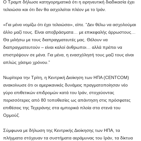
Ο Τραμπ δήλωσε κατηγορηματικά ότι η ειρηνευτική διαδικασία έχει
τελειώσει και ότι δεν θα ασχολείται πλέον με το Ιράν.
«Για μένα νομίζω ότι έχει τελειώσει», είπε. “Δεν θέλω να ασχολούμαι
άλλο μαζί τους. Είναι αποβράσματα… με επικεφαλής άρρωστους…
Θα μιλήσω με τους διαπραγματευτές μας. Θέλουν να
διαπραγματευτούν – είναι καλοί άνθρωποι… αλλά πρέπει να
επιστρέψουν σε μένα. Για μένα, η ενασχόλησή τους μαζί τους είναι
απλώς χάσιμο χρόνου.”
Νωρίτερα την Τρίτη, η Κεντρική Διοίκηση των ΗΠΑ (CENTCOM)
ανακοίνωσε ότι οι αμερικανικές δυνάμεις πραγματοποίησαν νέο
γύρο επιθετικών επιδρομών κατά του Ιράν, στοχεύοντας
περισσότερες από 80 τοποθεσίες ως απάντηση στις πρόσφατες
επιθέσεις της Τεχεράνης στα εμπορικά πλοία στα στενά του
Ορμούζ.
Σύμφωνα με δήλωση της Κεντρικής Διοίκησης των ΗΠΑ, τα
πλήγματα στόχευαν τα συστήματα αεράμυνας του Ιράν, τα δίκτυα