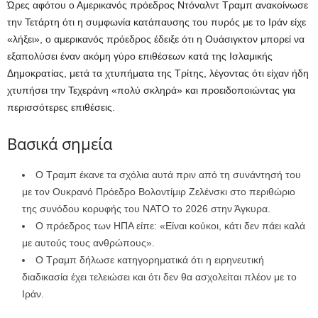
Ώρες αφότου ο Αμερικανός πρόεδρος Ντόναλντ Τραμπ ανακοίνωσε
την Τετάρτη ότι η συμφωνία κατάπαυσης του πυρός με το Ιράν είχε
«λήξει», ο αμερικανός πρόεδρος έδειξε ότι η Ουάσιγκτον μπορεί να
εξαπολύσει έναν ακόμη γύρο επιθέσεων κατά της Ισλαμικής
Δημοκρατίας, μετά τα χτυπήματα της Τρίτης, λέγοντας ότι είχαν ήδη
χτυπήσει την Τεχεράνη «πολύ σκληρά» και προειδοποιώντας για
περισσότερες επιθέσεις.
Βασικά σημεία
Ο Τραμπ έκανε τα σχόλια αυτά πριν από τη συνάντησή του
με τον Ουκρανό Πρόεδρο Βολοντίμιρ Ζελένσκι στο περιθώριο
της συνόδου κορυφής του ΝΑΤΟ το 2026 στην Άγκυρα.
Ο πρόεδρος των ΗΠΑ είπε: «Είναι κούκοι, κάτι δεν πάει καλά
με αυτούς τους ανθρώπους».
Ο Τραμπ δήλωσε κατηγορηματικά ότι η ειρηνευτική
διαδικασία έχει τελειώσει και ότι δεν θα ασχολείται πλέον με το
Ιράν.