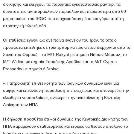
διοίκησης και ελέγχου, τις παράκτιες εγκαταστάσεις ραντάρ, τις
δυνατότητες αντιπυραυλικών πυραύλων και περισσότερα από 60
μικρά σκάφη του IRGC που επιχειρούσαν μέσα και γύρω από τη
στρατηγική πλωτή οδό.
Οι επιθέσεις έγιναν ως αντίποινα εναντίον του Ιράν, το οποίο
πρόσφατα επιτέθηκε σε τρία εμπορικά πλοία που διέρχονται από το
Στενό του Ορμούζ – το M/T Rakyat με σημαία Νήσων Μάρσαλ, το
M/T Widian με σημαία Σαουδικής Αραβίας και το M/T Cyprus
Prosperity με σημαία Λιβερίας.
«Η απρόκλητη επιθετικότητα των ιρανικών δυνάμεων είναι μια
σαφής και επικίνδυνη παραβίαση της εκεχειρίας και υπονομεύει την
ελευθερία ναυσιπλοΐας», ανέφερε στην ανακοίνωση η Κεντρική
Διοίκηση των ΗΠΑ.
Η δήλωση προσθέτει ότι «οι δυνάμεις της Κεντρικής Διοίκησης των
ΗΠΑ παραμένουν σταθμευμένες και έτοιμες να θέσουν υπόλογο το
Ιράν όταν η συμφωνία δεν τηρείται ή δεν τηρείται».