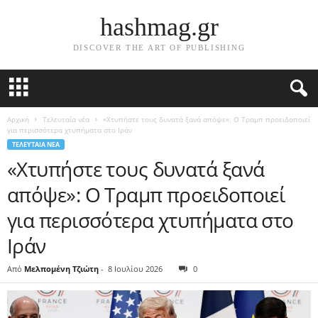
hashmag.gr
DISCOVER THE ART OF PUBLISHING
Αρχική
Τελευταία νέα
«Χτυπήστε τους δυνατά ξανά απόψε»: Ο Τραμπ προειδοποιεί
για περισσότερα χτυπήματα στο Ιράν
ΤΕΛΕΥΤΑΊΑ ΝΈΑ
«Χτυπήστε τους δυνατά ξανά
απόψε»: Ο Τραμπ προειδοποιεί
για περισσότερα χτυπήματα στο
Ιράν
Από
Μελπομένη Τζιώτη
-
8 Ιουλίου 2026
0