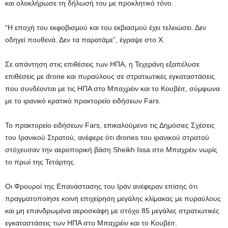
και ολοκλήρωσε τη δήλωσή του με προκλητικό τόνο.
“Η εποχή του εκφοβισμού και του εκβιασμού έχει τελειώσει. Δεν
οδηγεί πουθενά. Δεν τα παρατάμε”, έγραψε στο X.
Σε απάντηση στις επιθέσεις των ΗΠΑ, η Τεχεράνη εξαπέλυσε
επιθέσεις με drone και πυραύλους σε στρατιωτικές εγκαταστάσεις
που συνδέονται με τις ΗΠΑ στο Μπαχρέιν και το Κουβέιτ, σύμφωνα
με το ιρανικό κρατικό πρακτορείο ειδήσεων Fars.
Το πρακτορείο ειδήσεων Fars, επικαλούμενο τις Δημόσιες Σχέσεις
του Ιρανικού Στρατού, ανέφερε ότι drones του ιρανικού στρατού
στόχευσαν την αεροπορική βάση Sheikh Issa στο Μπαχρέιν νωρίς
το πρωί της Τετάρτης.
Οι Φρουροί της Επανάστασης του Ιράν ανέφεραν επίσης ότι
πραγματοποίησε κοινή επιχείρηση μεγάλης κλίμακας με πυραύλους
και μη επανδρωμένα αεροσκάφη με στόχο 85 μεγάλες στρατιωτικές
εγκαταστάσεις των ΗΠΑ στο Μπαχρέιν και το Κουβέιτ.