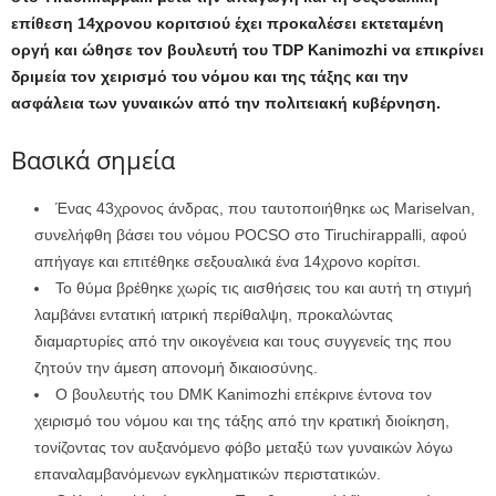
επίθεση 14χρονου κοριτσιού έχει προκαλέσει εκτεταμένη
οργή και ώθησε τον βουλευτή του TDP Kanimozhi να επικρίνει
δριμεία τον χειρισμό του νόμου και της τάξης και την
ασφάλεια των γυναικών από την πολιτειακή κυβέρνηση.
Βασικά σημεία
Ένας 43χρονος άνδρας, που ταυτοποιήθηκε ως Mariselvan,
συνελήφθη βάσει του νόμου POCSO στο Tiruchirappalli, αφού
απήγαγε και επιτέθηκε σεξουαλικά ένα 14χρονο κορίτσι.
Το θύμα βρέθηκε χωρίς τις αισθήσεις του και αυτή τη στιγμή
λαμβάνει εντατική ιατρική περίθαλψη, προκαλώντας
διαμαρτυρίες από την οικογένεια και τους συγγενείς της που
ζητούν την άμεση απονομή δικαιοσύνης.
Ο βουλευτής του DMK Kanimozhi επέκρινε έντονα τον
χειρισμό του νόμου και της τάξης από την κρατική διοίκηση,
τονίζοντας τον αυξανόμενο φόβο μεταξύ των γυναικών λόγω
επαναλαμβανόμενων εγκληματικών περιστατικών.