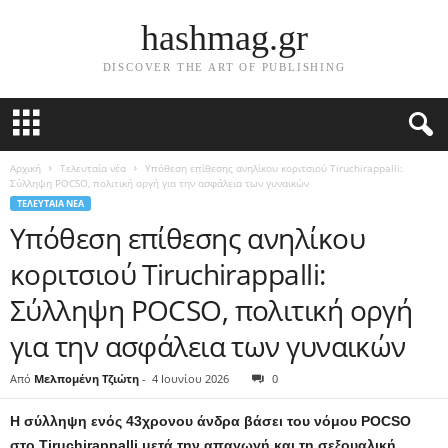
hashmag.gr
DISCOVER THE ART OF PUBLISHING
Αρχική
Τελευταία νέα
Υπόθεση επίθεσης ανηλίκου κοριτσιού Tiruchirappalli:
Σύλληψη POCSO, πολιτική οργή για την ασφάλεια των γυναικών
ΤΕΛΕΥΤΑΊΑ ΝΈΑ
Υπόθεση επίθεσης ανηλίκου
κοριτσιού Tiruchirappalli:
Σύλληψη POCSO, πολιτική οργή
για την ασφάλεια των γυναικών
Από
Μελπομένη Τζιώτη
-
4 Ιουνίου 2026
0
Η σύλληψη ενός 43χρονου άνδρα βάσει του νόμου POCSO
στο Tiruchirappalli μετά την απαγωγή και τη σεξουαλική