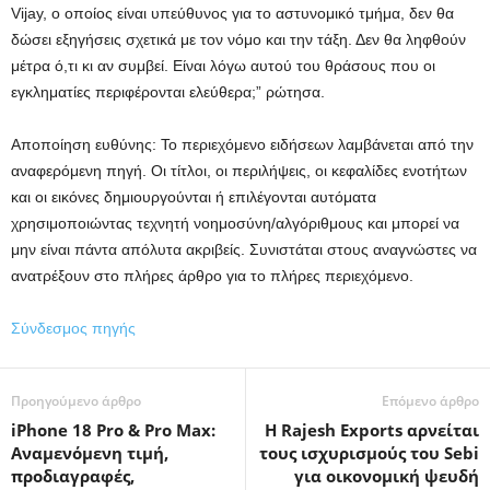
Vijay, ο οποίος είναι υπεύθυνος για το αστυνομικό τμήμα, δεν θα
δώσει εξηγήσεις σχετικά με τον νόμο και την τάξη. Δεν θα ληφθούν
μέτρα ό,τι κι αν συμβεί. Είναι λόγω αυτού του θράσους που οι
εγκληματίες περιφέρονται ελεύθερα;” ρώτησα.
Αποποίηση ευθύνης: Το περιεχόμενο ειδήσεων λαμβάνεται από την
αναφερόμενη πηγή. Οι τίτλοι, οι περιλήψεις, οι κεφαλίδες ενοτήτων
και οι εικόνες δημιουργούνται ή επιλέγονται αυτόματα
χρησιμοποιώντας τεχνητή νοημοσύνη/αλγόριθμους και μπορεί να
μην είναι πάντα απόλυτα ακριβείς. Συνιστάται στους αναγνώστες να
ανατρέξουν στο πλήρες άρθρο για το πλήρες περιεχόμενο.
Σύνδεσμος πηγής
Προηγούμενο άρθρο
Επόμενο άρθρο
iPhone 18 Pro & Pro Max:
Η Rajesh Exports αρνείται
Αναμενόμενη τιμή,
τους ισχυρισμούς του Sebi
προδιαγραφές,
για οικονομική ψευδή