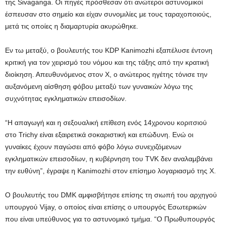
της Sivaganga. Οι πηγές πρόσθεσαν ότι ανώτεροι αστυνομικοί
έσπευσαν στο σημείο και είχαν συνομιλίες με τους ταραχοποιούς,
μετά τις οποίες η διαμαρτυρία ακυρώθηκε.
Εν τω μεταξύ, ο βουλευτής του KDP Kanimozhi εξαπέλυσε έντονη
κριτική για τον χειρισμό του νόμου και της τάξης από την κρατική
διοίκηση. Απευθυνόμενος στον Χ, ο ανώτερος ηγέτης τόνισε την
αυξανόμενη αίσθηση φόβου μεταξύ των γυναικών λόγω της
συχνότητας εγκληματικών επεισοδίων.
“Η απαγωγή και η σεξουαλική επίθεση ενός 14χρονου κοριτσιού
στο Trichy είναι εξαιρετικά σοκαριστική και επώδυνη. Ενώ οι
γυναίκες έχουν παγώσει από φόβο λόγω συνεχιζόμενων
εγκληματικών επεισοδίων, η κυβέρνηση του TVK δεν αναλαμβάνει
την ευθύνη”, έγραψε η Kanimozhi στον επίσημο λογαριασμό της X.
Ο βουλευτής του DMK αμφισβήτησε επίσης τη σιωπή του αρχηγού
υπουργού Vijay, ο οποίος είναι επίσης ο υπουργός Εσωτερικών
που είναι υπεύθυνος για το αστυνομικό τμήμα. “Ο Πρωθυπουργός