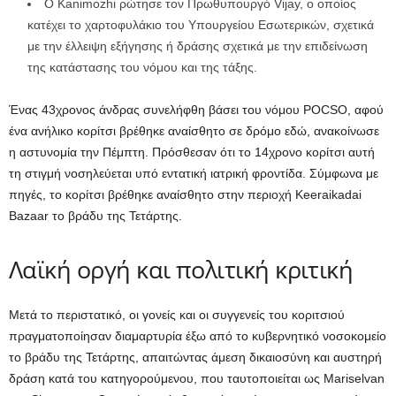
Ο Kanimozhi ρώτησε τον Πρωθυπουργό Vijay, ο οποίος
κατέχει το χαρτοφυλάκιο του Υπουργείου Εσωτερικών, σχετικά
με την έλλειψη εξήγησης ή δράσης σχετικά με την επιδείνωση
της κατάστασης του νόμου και της τάξης.
Ένας 43χρονος άνδρας συνελήφθη βάσει του νόμου POCSO, αφού
ένα ανήλικο κορίτσι βρέθηκε αναίσθητο σε δρόμο εδώ, ανακοίνωσε
η αστυνομία την Πέμπτη. Πρόσθεσαν ότι το 14χρονο κορίτσι αυτή
τη στιγμή νοσηλεύεται υπό εντατική ιατρική φροντίδα. Σύμφωνα με
πηγές, το κορίτσι βρέθηκε αναίσθητο στην περιοχή Keeraikadai
Bazaar το βράδυ της Τετάρτης.
Λαϊκή οργή και πολιτική κριτική
Μετά το περιστατικό, οι γονείς και οι συγγενείς του κοριτσιού
πραγματοποίησαν διαμαρτυρία έξω από το κυβερνητικό νοσοκομείο
το βράδυ της Τετάρτης, απαιτώντας άμεση δικαιοσύνη και αυστηρή
δράση κατά του κατηγορούμενου, που ταυτοποιείται ως Mariselvan