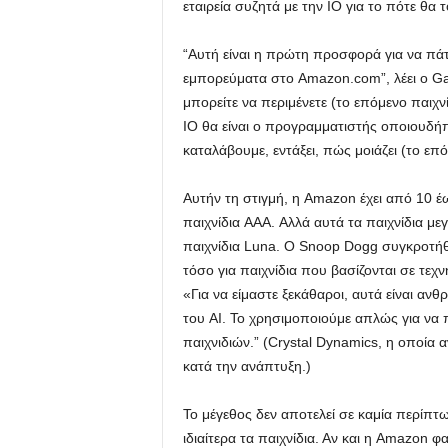
εταιρεία συζητά με την IO για το πότε θα 
“Αυτή είναι η πρώτη προσφορά για να πάτε
εμπορεύματα στο Amazon.com”, λέει ο Gati
μπορείτε να περιμένετε (το επόμενο παιχν
IO θα είναι ο προγραμματιστής οποιουδήπ
καταλάβουμε, εντάξει, πώς μοιάζει (το επ
Αυτήν τη στιγμή, η Amazon έχει από 10 έω
παιχνίδια AAA. Αλλά αυτά τα παιχνίδια με
παιχνίδια Luna. Ο Snoop Dogg συγκροτήθη
τόσο για παιχνίδια που βασίζονται σε τε
«Για να είμαστε ξεκάθαροι, αυτά είναι αν
του AI. Το χρησιμοποιούμε απλώς για ν
παιχνιδιών.” (Crystal Dynamics, η οποί
κατά την ανάπτυξη.)
Το μέγεθος δεν αποτελεί σε καμία περίπτω
ιδιαίτερα τα παιχνίδια. Αν και η Amazon φ