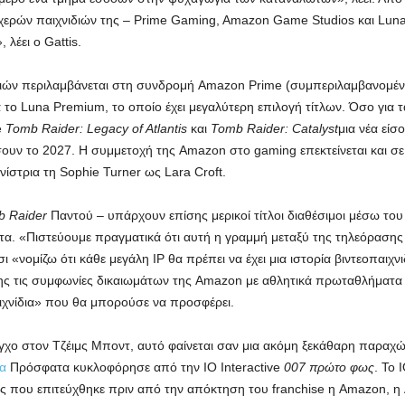
τυχερών παιχνιδιών της – Prime Gaming, Amazon Game Studios και Luna
 λέει ο Gattis.
διών περιλαμβάνεται στη συνδρομή Amazon Prime (συμπεριλαμβανομέν
α το Luna Premium, το οποίο έχει μεγαλύτερη επιλογή τίτλων. Όσο για
e
Tomb Raider: Legacy of Atlantis
και
Tomb Raider: Catalyst
μια νέα είσ
υν το 2027. Η συμμετοχή της Amazon στο gaming επεκτείνεται και σε
ίστρια τη Sophie Turner ως Lara Croft.
 Raider
Παντού – υπάρχουν επίσης μερικοί τίτλοι διαθέσιμοι μέσω το
τα. «Πιστεύουμε πραγματικά ότι αυτή η γραμμή μεταξύ της τηλεόρασης 
τσι «νομίζω ότι κάθε μεγάλη IP θα πρέπει να έχει μια ιστορία βιντεοπαιχ
ς τις συμφωνίες δικαιωμάτων της Amazon με αθλητικά πρωταθλήματα ό
χνίδια» που θα μπορούσε να προσφέρει.
χο στον Τζέιμς Μποντ, αυτό φαίνεται σαν μια ακόμη ξεκάθαρη παραχώρ
ία
Πρόσφατα κυκλοφόρησε από την IO Interactive
007 πρώτο φως
. Το 
που επιτεύχθηκε πριν από την απόκτηση του franchise η Amazon, η Am