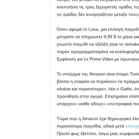
ενοποιήσει τις τρεις ξεχωριστές ομάδες 
τις ομάδες δεν συνεργαζόταν μεταξύ τους»,
Όσον αφορά το Luna, μια επιλογή παιχνι
μπορείτε να πληρώνετε 9,99 $ το μήνα γι
γνωστό παιχνίδι σε εξέλιξη είναι το remak
παρόν προγραμματισμένα να κυκλοφορήσο
Εμφάνιση για το Prime Video με πρωταγων
Το στοίχημα της Amazon είναι έτοιμο
Tomb
βλέπει η εταιρεία να πηγαίνουν τα πράγμα
ολοένα και περισσότερο», λέει ο Gattis, έ
προώθηση στην αγορά. Επισημαίνει επίση
υπάρχουν «κάθε είδους» «συντροφικά παι
Τώρα που η Amazon έχει δημιουργικό έλεγ
περισσότερα παιχνίδια, ειδικά μετά
επιτυχ
Πρώτο φως
Ωστόσο, λόγω μιας συμφωνίας 