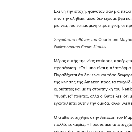
Εκείνη την εποχή, φαινόταν σαν μια πτώση
από την αλήθεια, αλλά δεν έχουμε βγει κα
μια νέα, πιο εστιασμένη στρατηγική, οι 
Στιγμιότυπο οθόνης του
Courtroom Mayhe
Εικόνα: Amazon Games Studios
Μέρος αυτής της νέας εστίασης προέρχεται
προσέγγιση. «Το Luna είναι η πλατφόρμα 
Παραδέχεται ότι δεν είναι και τόσο διαφ
της κίνησης της Amazon προς τα παιχνίδι
ομοιότητες και με τη στρατηγική του Net
“πυρήνες” παίκτες, αλλά ο Gattis λέει ότ
εγκαταλείπει αυτήν την ομάδα, αλλά βλέπε
Ο Gattis εντάχθηκε στην Amazon τον Μάρτ
πολλές ευκαιρίες. «Προσωπικά αποτυγχάν
κόσμο, δεν μπορεί να εισχωρήσει στο νού