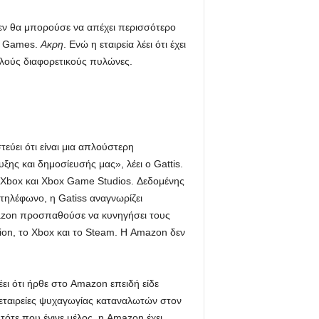
 δεν θα μπορούσε να απέχει περισσότερο
on Games.
Ακρη
. Ενώ η εταιρεία λέει ότι έχει
λλούς διαφορετικούς πυλώνες.
εύει ότι είναι μια απλούστερη
ης και δημοσίευσής μας», λέει ο Gattis.
ς Xbox και Xbox Game Studios. Δεδομένης
τηλέφωνο, η Gatiss αναγνωρίζει
Amazon προσπαθούσε να κυνηγήσει τους
tion, το Xbox και το Steam. Η Amazon δεν
ει ότι ήρθε στο Amazon επειδή είδε
 εταιρείες ψυχαγωγίας καταναλωτών στον
ότε που έγινε μέλος, η Amazon έχει