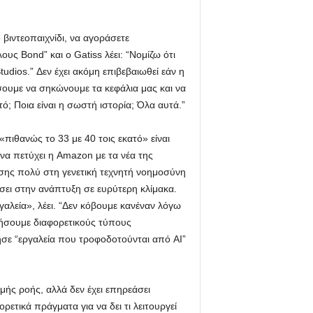
 βιντεοπαιχνίδι, να αγοράσετε
υς Bond” και ο Gatiss λέει: “Νομίζω ότι
udios.” Δεν έχει ακόμη επιβεβαιωθεί εάν η
σουμε να σηκώνουμε τα κεφάλια μας και να
ό; Ποια είναι η σωστή ιστορία; Όλα αυτά.”
«πιθανώς το 33 με 40 τοις εκατό» είναι
 να πετύχει η Amazon με τα νέα της
ίσης πολύ στη γενετική τεχνητή νοημοσύνη
σει στην ανάπτυξη σε ευρύτερη κλίμακα.
γαλεία», λέει. “Δεν κόβουμε κανέναν λόγω
ήσουμε διαφορετικούς τύπους
σε “εργαλεία που τροφοδοτούνται από AI”
μής ροής, αλλά δεν έχει επηρεάσει
ρετικά πράγματα για να δει τι λειτουργεί