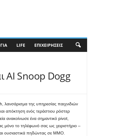
ΓΊΑ
LIFE
ΕΠΙΧΕΙΡΉΣΕΙΣ
ι AI Snoop Dogg
h, λανσάρισμα της υπηρεσίας παιχνιδιών
και απόκτηση ενός τεράστιου ρόστερ
εία ανακοίνωσε ένα σημαντικό pivot,
ας μόνο το τηλέφωνό σας ως χειριστήριο –
και ουσιαστικά πηδώντας σε MMO.