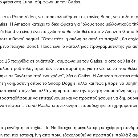
το φέρει στη Luna, σύμφωνα με τον Gatiss.
 στο Prime Video, να παρακολουθήσετε τις ταινίες Bond, να παίξετε το
ss. Η Amazon κατέχει τα δικαιώματα για “όλους τους μελλοντικούς τίτλο
ίδι Bond να είναι) ένα παιχνίδι που θα εκδοθεί από την Amazon Game St
οτε πιθανού sequel. “Όταν πέσει η σκόνη σε αυτό το παιχνίδι, θα αρχί
όμενο παιχνίδι Bond); Ποιος είναι ο κατάλληλος προγραμματιστής για αυτ
ς 15 παιχνίδια σε ανάπτυξη, σύμφωνα με τον Gatiss, ο οποίος λέει ότι 
γάλου προϋπολογισμού δεν είναι απαραίτητα για το νέο κοινό που θέλει
κε σε “λιγότερο από ένα χρόνο”, λέει ο Gatiss. Η Amazon πιστεύει επ
χνητή νοημοσύνη όπως το Snoop Dogg’s, αλλά και πώς μπορεί να βοηθή
θρωπογενή παιχνίδια, αλλά χρησιμοποιούν την τεχνητή νοημοσύνη ως ερ
α προσπαθήσουμε να επιταχύνουμε και να προσπαθήσουμε να δημιουργ
α αναπτύσσει…
Tomb Raider
επανεκκίνηση, παραδέχτηκε ότι χρησιμοποίη
ση εγγύηση επιτυχίας. Το Netflix έχει τη μεγαλύτερη επιχείρηση συνδρο
αίνεται πιο εστιασμένη από πριν, εξακολουθεί να προσπαθεί πολλά διαφο