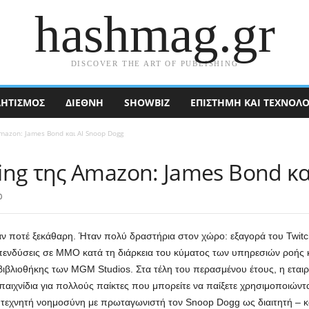
hashmag.gr
DISCOVER THE ART OF PUBLISHING
ΗΤΙΣΜΟΣ
ΔΙΕΘΝΉ
SHOWBIZ
ΕΠΙΣΤΉΜΗ ΚΑΙ ΤΕΧΝΟΛΟ
mazon: James Bond και AI Snoop Dogg
ing της Amazon: James Bond κα
0
ν ποτέ ξεκάθαρη. Ήταν πολύ δραστήρια στον χώρο: εξαγορά του Twitc
επενδύσεις σε MMO κατά τη διάρκεια του κύματος των υπηρεσιών ροής 
βιβλιοθήκης των MGM Studios. Στα τέλη του περασμένου έτους, η εταιρ
αιχνίδια για πολλούς παίκτες που μπορείτε να παίξετε χρησιμοποιώντ
 τεχνητή νοημοσύνη με πρωταγωνιστή τον Snoop Dogg ως διαιτητή – 