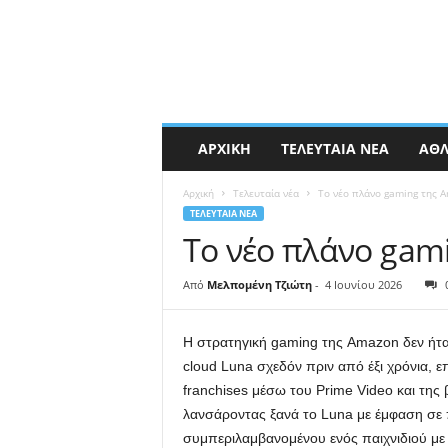
ΑΡΧΙΚΉ
ΤΕΛΕΥΤΑΊΑ ΝΈΑ
ΑΘΛ
Αρχική
Τελευταία νέα
Το νέο πλάνο gaming της A
ΤΕΛΕΥΤΑΊΑ ΝΈΑ
Το νέο πλάνο gam
Από
Μελπομένη Τζιώτη
-
4 Ιουνίου 2026
Η στρατηγική gaming της Amazon δεν ήτα
cloud Luna σχεδόν πριν από έξι χρόνια, 
franchises μέσω του Prime Video και της 
λανσάροντας ξανά το Luna με έμφαση σε π
συμπεριλαμβανομένου ενός παιχνιδιού με