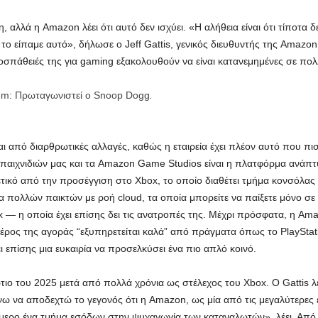
, αλλά η Amazon λέει ότι αυτό δεν ισχύει. «Η αλήθεια είναι ότι τίποτα
ι το είπαμε αυτό», δήλωσε ο Jeff Gattis, γενικός διευθυντής της Amaz
προσπάθειές της για gaming εξακολουθούν να είναι κατανεμημένες σε πο
m: Πρωταγωνιστεί ο Snoop Dogg
.
 από διαρθρωτικές αλλαγές, καθώς η εταιρεία έχει πλέον αυτό που πιστ
παιχνιδιών μας και τα Amazon Game Studios είναι η πλατφόρμα ανάπτυξ
ορετικό από την προσέγγιση στο Xbox, το οποίο διαθέτει τμήμα κονσόλα
α πολλών παικτών με ροή cloud, τα οποία μπορείτε να παίξετε μόνο σε 
flix — η οποία έχει επίσης δει τις ανατροπές της. Μέχρι πρόσφατα, η 
ι μέρος της αγοράς “εξυπηρετείται καλά” από πράγματα όπως το PlaySta
ι επίσης μια ευκαιρία να προσελκύσει ένα πιο απλό κοινό.
ιο του 2025 μετά από πολλά χρόνια ως στέλεχος του Xbox. Ο Gattis λέ
ω να αποδεχτώ το γεγονός ότι η Amazon, ως μία από τις μεγαλύτερες
μερο ένα τμήμα εσόδων στην ψυχαγωγία των καταναλωτών», λέει. Από τ