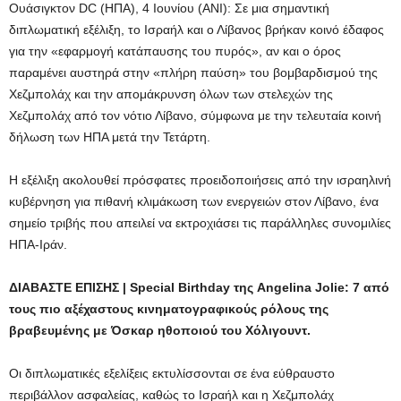
Ουάσιγκτον DC (ΗΠΑ), 4 Ιουνίου (ANI): Σε μια σημαντική
διπλωματική εξέλιξη, το Ισραήλ και ο Λίβανος βρήκαν κοινό έδαφος
για την «εφαρμογή κατάπαυσης του πυρός», αν και ο όρος
παραμένει αυστηρά στην «πλήρη παύση» του βομβαρδισμού της
Χεζμπολάχ και την απομάκρυνση όλων των στελεχών της
Χεζμπολάχ από τον νότιο Λίβανο, σύμφωνα με την τελευταία κοινή
δήλωση των ΗΠΑ μετά την Τετάρτη.
Η εξέλιξη ακολουθεί πρόσφατες προειδοποιήσεις από την ισραηλινή
κυβέρνηση για πιθανή κλιμάκωση των ενεργειών στον Λίβανο, ένα
σημείο τριβής που απειλεί να εκτροχιάσει τις παράλληλες συνομιλίες
ΗΠΑ-Ιράν.
ΔΙΑΒΑΣΤΕ ΕΠΙΣΗΣ | Special Birthday της Angelina Jolie: 7 από
τους πιο αξέχαστους κινηματογραφικούς ρόλους της
βραβευμένης με Όσκαρ ηθοποιού του Χόλιγουντ.
Οι διπλωματικές εξελίξεις εκτυλίσσονται σε ένα εύθραυστο
περιβάλλον ασφαλείας, καθώς το Ισραήλ και η Χεζμπολάχ