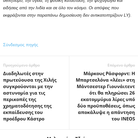
αθλητισμό, την υγεία, τη φυσική κατάσταση, την ψυχαγωγία και
ειδήσεις από την Ινδία και σε όλο τον κόσμο. Οι απόψεις που
εκφράζονται στην παραπάνω δημοσίευση δεν αντικατοπτρίζουν LY).
Σύνδεσμος πηγής
Προηγούμενο άρθρο
Επόμενο άρθρο
Διαδηλωτές στην
Μάρκους Ράσφορντ: Η
πρωτεύουσα της Χιλής
Μπαρτσελόνα «λέει» στη
συγκρούονται με την
Μάντσεστερ Γιουνάιτεντ
αστυνομία για τις
ότι θα πληρώσει 26
περικοπές της
εκατομμύρια λίρες υπό
χρηματοδότησης της
δύο προϋποθέσεις, όπως
εκπαίδευσης του
αποκάλυψε η απάντηση
προέδρου Κάστρο
του INEOS