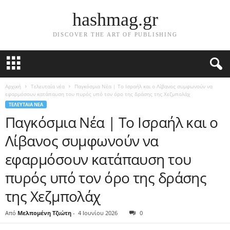
hashmag.gr
DISCOVER THE ART OF PUBLISHING
Αρχική
Τελευταία νέα
Παγκόσμια Νέα | Το Ισραήλ και ο Λίβανος συμφωνούν να
εφαρμόσουν κατάπαυση του πυρός υπό τον όρο της δράσης της Χεζμπολάχ
ΤΕΛΕΥΤΑΊΑ ΝΈΑ
Παγκόσμια Νέα | Το Ισραήλ και ο
Λίβανος συμφωνούν να
εφαρμόσουν κατάπαυση του
πυρός υπό τον όρο της δράσης
της Χεζμπολάχ
Από
Μελπομένη Τζιώτη
-
4 Ιουνίου 2026
0