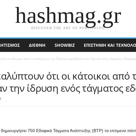
hashmag.gr
DISCOVER THE ART OF PUBLISHING
ΗΤΙΣΜΟΣ
ΔΙΕΘΝΉ
SHOWBIZ
ΕΠΙΣΤΉΜΗ ΚΑΙ ΤΕΧΝΟΛΟ
 ότι οι κάτοικοι από το Ατσέχ έως την Παπούα αρνήθηκαν την ίδρυση ενός τάγματος εδαφική
αλύπτουν ότι οι κάτοικοι από 
 την ίδρυση ενός τάγματος ε
0
α δημιουργήσει 750 Εδαφικά Τάγματα Ανάπτυξης (BTP) τα επόμενα πέντ