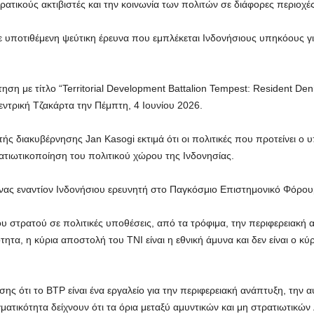
ατικούς ακτιβιστές και την κοινωνία των πολιτών σε διάφορες περιοχές
 υποτιθέμενη ψεύτικη έρευνα που εμπλέκεται Ινδονήσιους υπηκόους γι
η με τίτλο “Territorial Development Battalion Tempest: Resident Denia
ντρική Τζακάρτα την Πέμπτη, 4 Ιουνίου 2026.
τής διακυβέρνησης Jan Kasogi εκτιμά ότι οι πολιτικές που προτείνει 
ατιωτικοποίηση του πολιτικού χώρου της Ινδονησίας.
υνας εναντίον Ινδονήσιου ερευνητή στο Παγκόσμιο Επιστημονικό Φόρου
υ στρατού σε πολιτικές υποθέσεις, από τα τρόφιμα, την περιφερειακή 
ητα, η κύρια αποστολή του TNI είναι η εθνική άμυνα και δεν είναι ο κύ
ησης ότι το BTP είναι ένα εργαλείο για την περιφερειακή ανάπτυξη, την α
τικότητα δείχνουν ότι τα όρια μεταξύ αμυντικών και μη στρατιωτικών 