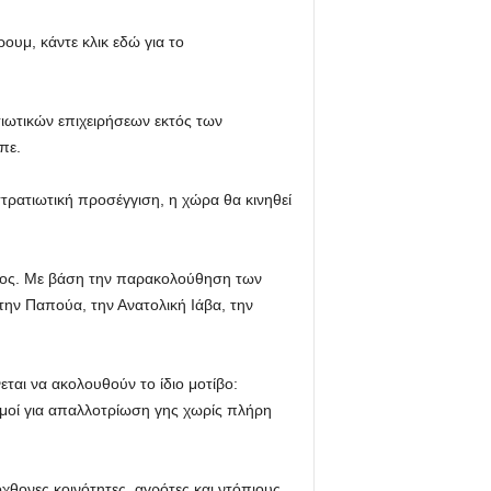
υμ, κάντε κλικ εδώ για το
τιωτικών επιχειρήσεων εκτός των
πε.
στρατιωτική προσέγγιση, η χώρα θα κινηθεί
ατος. Με βάση την παρακολούθηση των
την Παπούα, την Ανατολική Ιάβα, την
ται να ακολουθούν το ίδιο μοτίβο:
σμοί για απαλλοτρίωση γης χωρίς πλήρη
χθονες κοινότητες, αγρότες και ντόπιους