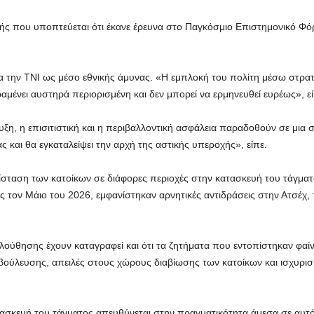
ής που υποπτεύεται ότι έκανε έρευνα στο Παγκόσμιο Επιστημονικό Φόρο
ρα την TNI ως μέσο εθνικής άμυνας. «Η εμπλοκή του πολίτη μέσω στρα
νει αυστηρά περιορισμένη και δεν μπορεί να ερμηνευθεί ευρέως», εί
ξη, η επισιτιστική και η περιβαλλοντική ασφάλεια παραδοθούν σε μια 
 και θα εγκαταλείψει την αρχή της αστικής υπεροχής», είπε.
τίσταση των κατοίκων σε διάφορες περιοχές στην κατασκευή του τάγμ
τον Μάιο του 2026, εμφανίστηκαν αρνητικές αντιδράσεις στην Ατσέχ, 
ούθησης έχουν καταγραφεί και ότι τα ζητήματα που εντοπίστηκαν φαίνε
αβούλευσης, απειλές στους χώρους διαβίωσης των κατοίκων και ισχυρι
ατασκευή του τάγματος απευθύνεται στην πραγματικότητα άμεσα σε αυτό