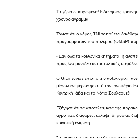
Τα χέρια σταυρωμένα! Ινδονήσιος ερευνητ
χρονοδιάγραμμα
Τόνισε ότι ο νόμος TNI τοποθετεί ξεκάθα
προγραμμάτων του πολέμου (OMSP) παραμέ
«Εάν όλα τα κοινωνικά ζητήματα, η ανάπτυ
προς ένα μοντέλο κατασταλτικής ασφάλειας
Ο Gian τόνισε επίσης την αυξανόμενη αν
μέσων ενημέρωσης από τον Ιανουάριο έως 
Κεντρική Ιάβα και το Νότιο Σουλαουέζι.
Εξήγησε ότι τα αποτελέσματα της παρακολ
αγροτικές διαφορές, έλλειψη δημόσιας δι
κοινοτική έγκριση.
“Τα γεγονότα επί τόπου δείχνουν ότι η κ