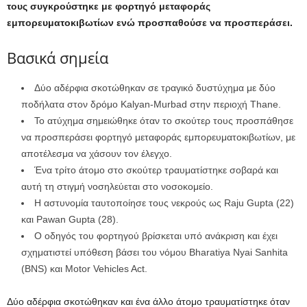
τους συγκρούστηκε με φορτηγό μεταφοράς
εμπορευματοκιβωτίων ενώ προσπαθούσε να προσπεράσει.
Βασικά σημεία
Δύο αδέρφια σκοτώθηκαν σε τραγικό δυστύχημα με δύο
ποδήλατα στον δρόμο Kalyan-Murbad στην περιοχή Thane.
Το ατύχημα σημειώθηκε όταν το σκούτερ τους προσπάθησε
να προσπεράσει φορτηγό μεταφοράς εμπορευματοκιβωτίων, με
αποτέλεσμα να χάσουν τον έλεγχο.
Ένα τρίτο άτομο στο σκούτερ τραυματίστηκε σοβαρά και
αυτή τη στιγμή νοσηλεύεται στο νοσοκομείο.
Η αστυνομία ταυτοποίησε τους νεκρούς ως Raju Gupta (22)
και Pawan Gupta (28).
Ο οδηγός του φορτηγού βρίσκεται υπό ανάκριση και έχει
σχηματιστεί υπόθεση βάσει του νόμου Bharatiya Nyai Sanhita
(BNS) και Motor Vehicles Act.
Δύο αδέρφια σκοτώθηκαν και ένα άλλο άτομο τραυματίστηκε όταν