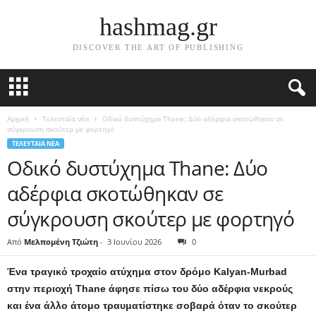
hashmag.gr
DISCOVER THE ART OF PUBLISHING
Αρχική
Τελευταία νέα
Οδικό δυστύχημα Thane: Δύο αδέρφια σκοτώθηκαν σε
σύγκρουση σκούτερ με φορτηγό
ΤΕΛΕΥΤΑΊΑ ΝΈΑ
Οδικό δυστύχημα Thane: Δύο
αδέρφια σκοτώθηκαν σε
σύγκρουση σκούτερ με φορτηγό
Από
Μελπομένη Τζιώτη
-
3 Ιουνίου 2026
0
Ένα τραγικό τροχαίο ατύχημα στον δρόμο Kalyan-Murbad
στην περιοχή Thane άφησε πίσω του δύο αδέρφια νεκρούς
και ένα άλλο άτομο τραυματίστηκε σοβαρά όταν το σκούτερ