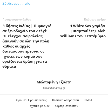
Σύνδεσμος πηγής
Προηγούμενο άρθρο
Επόμενο άρθρο
Ειδήσεις Ινδίας | Πυρκαγιά
Η White Sox χαρίζει
σε ξενοδοχείο του Δελχί:
μπαμπούλες Caleb
Οι έλεγχοι ασφαλείας
Williams τον Σεπτέμβριο
ξεκινούν σε όλη την πόλη
καθώς οι αρχές
διατάσσουν έρευνα, οι
ηγέτες των κομμάτων
ορκίζονται δράση για τα
θύματα
Μελπομένη Τζιώτη
https://hashmag.gr
Όροι και Προϋποθέσεις
Πολιτική Απορρήτου
DMCA
Σχετικά με εμάς
Χάρτης ιστότοπου