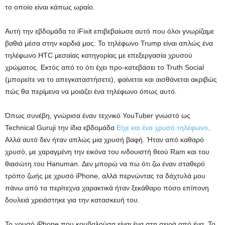
το οποίο είναι κάπως ωραίο.
Αυτή την εβδομάδα το iFixit επιβεβαίωσε αυτό που όλοι γνωρίζαμε
βαθιά μέσα στην καρδιά μας: Το τηλέφωνο Trump είναι απλώς ένα
τηλέφωνο HTC μεσαίας κατηγορίας με επεξεργασία χρυσού
χρώματος. Εκτός από το ότι έχει προ-κατεβάσει το Truth Social
(μπορείτε να το απεγκαταστήσετε), φαίνεται και αισθάνεται ακριβώς
πώς θα περίμενα να μοιάζει ένα τηλέφωνο όπως αυτό.
Όπως συνέβη, γνώρισα έναν τεχνικό YouTuber γνωστό ως
Technical Guruji την ίδια εβδομάδα
Είχε και ένα χρυσό τηλέφωνο
.
Αλλά αυτό δεν ήταν απλώς μια χρυσή βαφή. Ήταν από καθαρό
χρυσό, με χαραγμένη την εικόνα του ινδουιστή θεού Ram και του
θιασώτη του Hanuman. Δεν μπορώ να πω ότι ζω έναν σταθερό
τρόπο ζωής με χρυσό iPhone, αλλά περνώντας τα δάχτυλά μου
πάνω από τα περίτεχνα χαρακτικά ήταν ξεκάθαρο πόσο επίπονη
δουλειά χρειάστηκε για την κατασκευή του.
Το χρυσό iPhone που κουβαλούσα είναι ένα στη σειρά από ένα. Το