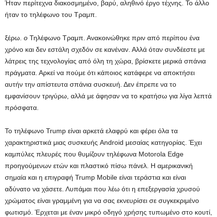
Ήταν περίτεχνα διακοσμημένο, βαρύ, αληθινό έργο τέχνης. Το άλλο
ήταν το τηλέφωνο του Τραμπ.
ξέρω.
ο
Τηλέφωνο Τραμπ. Ανακοινώθηκε πριν από περίπου ένα
χρόνο και δεν εστάλη σχεδόν σε κανέναν. Αλλά όταν συνδέεστε με
λάτρεις της τεχνολογίας από όλη τη χώρα, βρίσκετε μερικά σπάνια
πράγματα. Αρκεί να πούμε ότι κάποιος κατάφερε να αποκτήσει
αυτήν την απίστευτα σπάνια συσκευή. Δεν έπρεπε να το
εμφανίσουν τριγύρω, αλλά με άφησαν να το κρατήσω για λίγα λεπτά
πρόσφατα.
Το τηλέφωνο Trump είναι αρκετά ελαφρύ και φέρει όλα τα
χαρακτηριστικά μιας συσκευής Android μεσαίας κατηγορίας. Έχει
καμπύλες πλευρές που θυμίζουν τηλέφωνα Motorola Edge
προηγούμενων ετών και πλαστικό πίσω πάνελ. Η αμερικανική
σημαία και η επιγραφή Trump Mobile είναι τεράστια και είναι
αδύνατο να χάσετε. Λυπάμαι που λέω ότι η επεξεργασία χρυσού
χρώματος είναι γραμμένη για να σας εκνευρίσει σε συγκεκριμένο
φωτισμό. Έρχεται με έναν μικρό οδηγό χρήσης τυπωμένο στο κουτί,