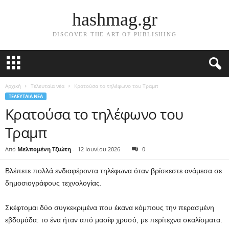
hashmag.gr
DISCOVER THE ART OF PUBLISHING
Αρχική
Τελευταία νέα
Κρατούσα το τηλέφωνο του Τραμπ
ΤΕΛΕΥΤΑΊΑ ΝΈΑ
Κρατούσα το τηλέφωνο του
Τραμπ
Από
Μελπομένη Τζιώτη
-
12 Ιουνίου 2026
0
Βλέπετε πολλά ενδιαφέροντα τηλέφωνα όταν βρίσκεστε ανάμεσα σε
δημοσιογράφους τεχνολογίας.
Σκέφτομαι δύο συγκεκριμένα που έκανα κόμπους την περασμένη
εβδομάδα: το ένα ήταν από μασίφ χρυσό, με περίτεχνα σκαλίσματα.